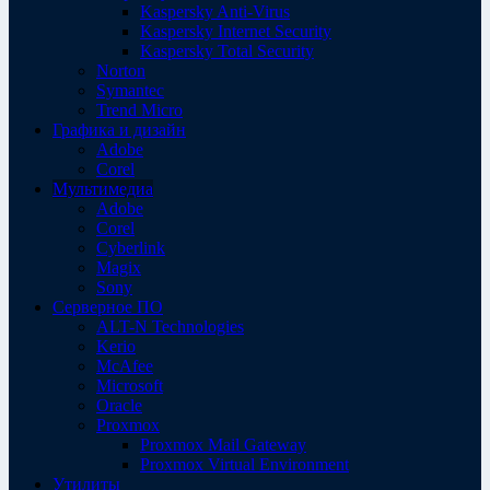
Kaspersky Anti-Virus
Kaspersky Internet Security
Kaspersky Total Security
Norton
Symantec
Trend Micro
Графика и дизайн
Adobe
Corel
Мультимедиа
Adobe
Corel
Cyberlink
Magix
Sony
Серверное ПО
ALT-N Technologies
Kerio
McAfee
Microsoft
Oracle
Proxmox
Proxmox Mail Gateway
Proxmox Virtual Environment
Утилиты