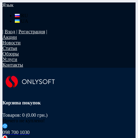
Язык
RU
UA
|
Вход
|
Регистрация
|
Акции
Новости
Статьи
Обзоры
Услуги
Контакты
Корзина покупок
Товаров: 0 (0.00 грн.)
Ничего не куплено!
098 700 1030