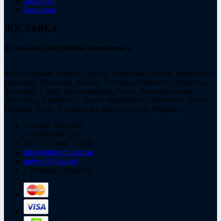
Закладки
Рассылка
ДОСТАВКА
Доставляем программное обеспечение в
Киев, Харьков, Одесса, Днепр, Запорожье, Львов, Кривой Рог,
Николаев, Винница, Херсон, Полтава, Чернигов, Черкассы,
Житомир, Сумы, Хмельницкий, Ровно, Кропивницкий,
Черновцы, Кременчуг, Ивано-Франковск, Тернополь, Белая
Церковь, Луцк, Ужгород и в другие города Украины.
+38 098 700 1030
+38 099 700 1030
Пн - Пт: 9:00 - 18:00
info@onlysoft.com.ua
onlysoft@ukr.net
г. Харьков, Украина