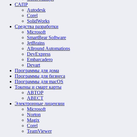
САПР
Autodesk
Corel
SolidWorks
Средства разработки
Microsoft
SmartBear Software
JetBrains
Allround Automations
DevExpress
Embarcadero
Devart
Программы для дома
Программы для бизнеса
Программы для macOS
Токены и смарт карты
АВТОР
АВЕСТ
Электронные лицензии
Microsoft
Norton
Magix
Corel
TeamViewer