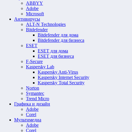
ABBYY
Adobe
Microsoft
Антивирусы
ALT-N Technologies
Bitdefender
Bitdefender для дома
Bitdefender для бизнеса
ESET
ESET для дома
ESET для бизнеса
F-Secure
Kaspersky Lab
Kaspersky Anti-Virus
Kaspersky Internet Security
Kaspersky Total Security
Norton
Symantec
Trend Micro
Графика и дизайн
Adobe
Corel
Мультимедиа
Adobe
Corel