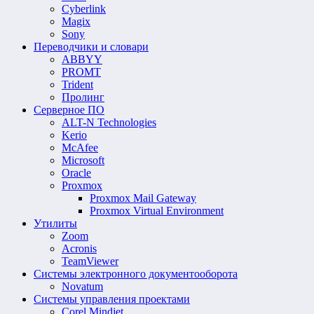
Cyberlink
Magix
Sony
Переводчики и словари
ABBYY
PROMT
Trident
Пролинг
Серверное ПО
ALT-N Technologies
Kerio
McAfee
Microsoft
Oracle
Proxmox
Proxmox Mail Gateway
Proxmox Virtual Environment
Утилиты
Zoom
Acronis
TeamViewer
Системы электронного документооборота
Novatum
Системы управления проектами
Corel Mindjet