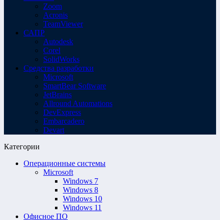
Zoom
Acronis
TeamViewer
САПР
Autodesk
Corel
SolidWorks
Средства разработки
Microsoft
SmartBear Software
JetBrains
Allround Automations
DevExpress
Embarcadero
Devart
Категории
Операционные системы
Microsoft
Windows 7
Windows 8
Windows 10
Windows 11
Офисное ПО