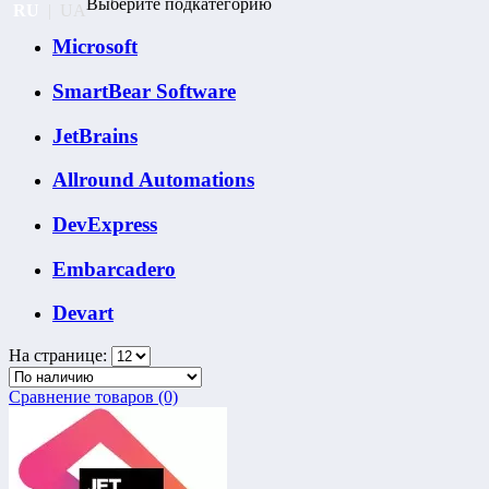
Выберите подкатегорию
RU
|
UA
Microsoft
SmartBear Software
JetBrains
Allround Automations
DevExpress
Embarcadero
Devart
На странице:
Сравнение товаров (0)