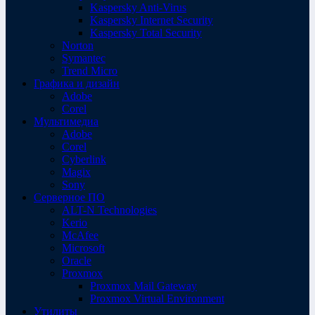
Kaspersky Anti-Virus
Kaspersky Internet Security
Kaspersky Total Security
Norton
Symantec
Trend Micro
Графика и дизайн
Adobe
Corel
Мультимедиа
Adobe
Corel
Cyberlink
Magix
Sony
Серверное ПО
ALT-N Technologies
Kerio
McAfee
Microsoft
Oracle
Proxmox
Proxmox Mail Gateway
Proxmox Virtual Environment
Утилиты