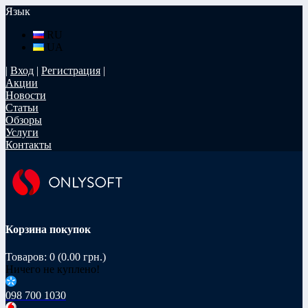
Язык
RU
UA
|
Вход
|
Регистрация
|
Акции
Новости
Статьи
Обзоры
Услуги
Контакты
Корзина покупок
Товаров: 0 (0.00 грн.)
Ничего не куплено!
098 700 1030