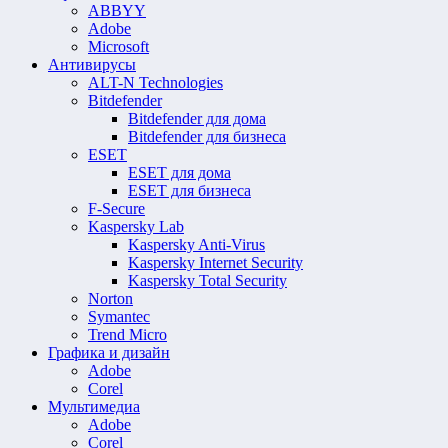
ABBYY
Adobe
Microsoft
Антивирусы
ALT-N Technologies
Bitdefender
Bitdefender для дома
Bitdefender для бизнеса
ESET
ESET для дома
ESET для бизнеса
F-Secure
Kaspersky Lab
Kaspersky Anti-Virus
Kaspersky Internet Security
Kaspersky Total Security
Norton
Symantec
Trend Micro
Графика и дизайн
Adobe
Corel
Мультимедиа
Adobe
Corel