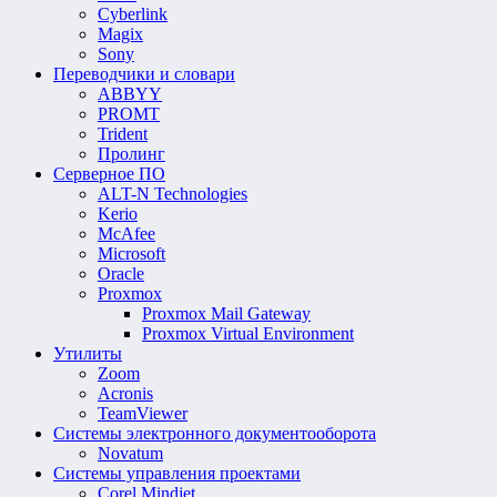
Cyberlink
Magix
Sony
Переводчики и словари
ABBYY
PROMT
Trident
Пролинг
Серверное ПО
ALT-N Technologies
Kerio
McAfee
Microsoft
Oracle
Proxmox
Proxmox Mail Gateway
Proxmox Virtual Environment
Утилиты
Zoom
Acronis
TeamViewer
Системы электронного документооборота
Novatum
Системы управления проектами
Corel Mindjet