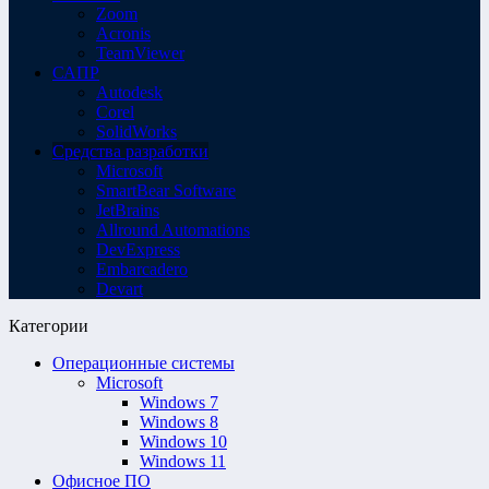
Zoom
Acronis
TeamViewer
САПР
Autodesk
Corel
SolidWorks
Средства разработки
Microsoft
SmartBear Software
JetBrains
Allround Automations
DevExpress
Embarcadero
Devart
Категории
Операционные системы
Microsoft
Windows 7
Windows 8
Windows 10
Windows 11
Офисное ПО