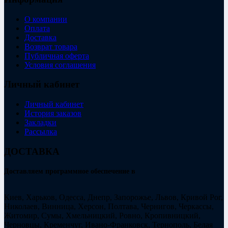
О компании
Оплата
Доставка
Возврат товара
Публичная оферта
Условия соглашения
Личный кабинет
Личный кабинет
История заказов
Закладки
Рассылка
ДОСТАВКА
Доставляем программное обеспечение в
Киев, Харьков, Одесса, Днепр, Запорожье, Львов, Кривой Рог,
Николаев, Винница, Херсон, Полтава, Чернигов, Черкассы,
Житомир, Сумы, Хмельницкий, Ровно, Кропивницкий,
Черновцы, Кременчуг, Ивано-Франковск, Тернополь, Белая