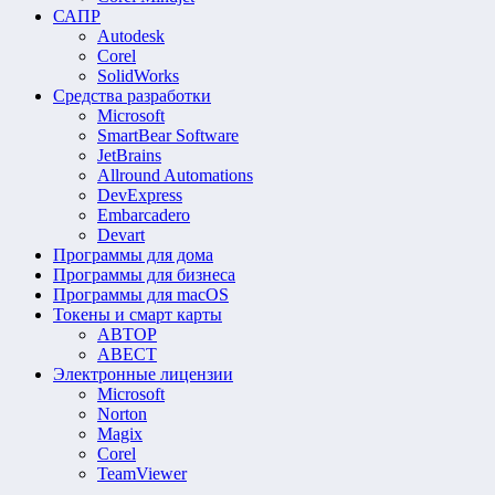
САПР
Autodesk
Corel
SolidWorks
Средства разработки
Microsoft
SmartBear Software
JetBrains
Allround Automations
DevExpress
Embarcadero
Devart
Программы для дома
Программы для бизнеса
Программы для macOS
Токены и смарт карты
АВТОР
АВЕСТ
Электронные лицензии
Microsoft
Norton
Magix
Corel
TeamViewer