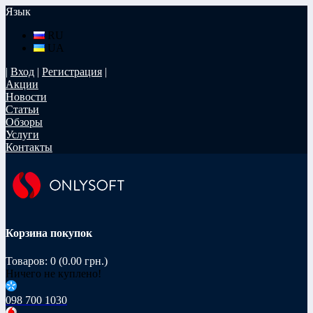
Язык
RU
UA
|
Вход
|
Регистрация
|
Акции
Новости
Статьи
Обзоры
Услуги
Контакты
Корзина покупок
Товаров: 0 (0.00 грн.)
Ничего не куплено!
098 700 1030