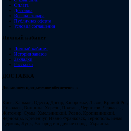
Оплата
Доставка
Возврат товара
Публичная оферта
Условия соглашения
Личный кабинет
Личный кабинет
История заказов
Закладки
Рассылка
ДОСТАВКА
Доставляем программное обеспечение в
Киев, Харьков, Одесса, Днепр, Запорожье, Львов, Кривой Рог,
Николаев, Винница, Херсон, Полтава, Чернигов, Черкассы,
Житомир, Сумы, Хмельницкий, Ровно, Кропивницкий,
Черновцы, Кременчуг, Ивано-Франковск, Тернополь, Белая
Церковь, Луцк, Ужгород и в другие города Украины.