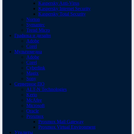
Kaspersky Anti-Virus
Kaspersky Internet Security
Kaspersky Total Security
Norton
Symantec
Trend Micro
Графика и дизайн
Adobe
Corel
Мультимедиа
Adobe
Corel
Cyberlink
Magix
Sony
Серверное ПО
ALT-N Technologies
Kerio
McAfee
Microsoft
Oracle
Proxmox
Proxmox Mail Gateway
Proxmox Virtual Environment
Утилиты