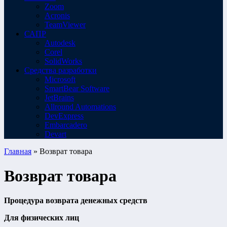
Zoom
Acronis
TeamViewer
САПР
Autodesk
Corel
SolidWorks
Средства разработки
Microsoft
SmartBear Software
JetBrains
Allround Automations
DevExpress
Embarcadero
Devart
Главная
» Возврат товара
Возврат товара
Процедура возврата денежных средств
Для физических лиц