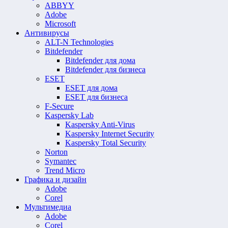
ABBYY
Adobe
Microsoft
Антивирусы
ALT-N Technologies
Bitdefender
Bitdefender для дома
Bitdefender для бизнеса
ESET
ESET для дома
ESET для бизнеса
F-Secure
Kaspersky Lab
Kaspersky Anti-Virus
Kaspersky Internet Security
Kaspersky Total Security
Norton
Symantec
Trend Micro
Графика и дизайн
Adobe
Corel
Мультимедиа
Adobe
Corel