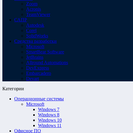
Zoom
Acronis
TeamViewer
САПР
Autodesk
Corel
SolidWorks
Средства разработки
Microsoft
SmartBear Software
JetBrains
Allround Automations
DevExpress
Embarcadero
Devart
Категории
Операционные системы
Microsoft
Windows 7
Windows 8
Windows 10
Windows 11
Офисное ПО