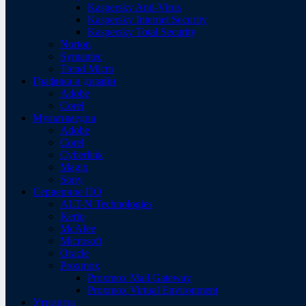
Kaspersky Anti-Virus
Kaspersky Internet Security
Kaspersky Total Security
Norton
Symantec
Trend Micro
Графика и дизайн
Adobe
Corel
Мультимедиа
Adobe
Corel
Cyberlink
Magix
Sony
Серверное ПО
ALT-N Technologies
Kerio
McAfee
Microsoft
Oracle
Proxmox
Proxmox Mail Gateway
Proxmox Virtual Environment
Утилиты