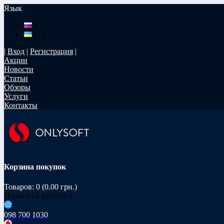
Язык
RU
UA
|
Вход
|
Регистрация
|
Акции
Новости
Статьи
Обзоры
Услуги
Контакты
Корзина покупок
Товаров: 0 (0.00 грн.)
Ничего не куплено!
098 700 1030