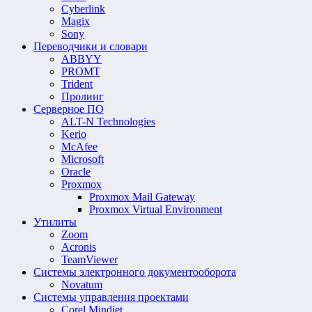
Cyberlink
Magix
Sony
Переводчики и словари
ABBYY
PROMT
Trident
Пролинг
Серверное ПО
ALT-N Technologies
Kerio
McAfee
Microsoft
Oracle
Proxmox
Proxmox Mail Gateway
Proxmox Virtual Environment
Утилиты
Zoom
Acronis
TeamViewer
Системы электронного документооборота
Novatum
Системы управления проектами
Corel Mindjet