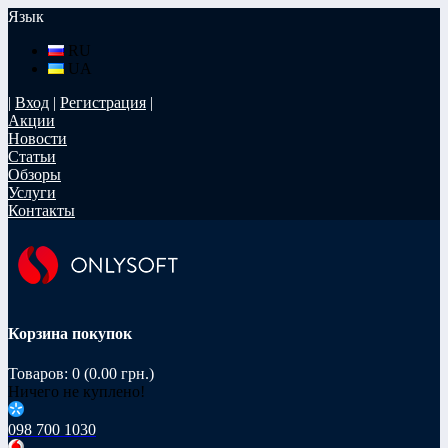
Язык
RU
UA
|
Вход
|
Регистрация
|
Акции
Новости
Статьи
Обзоры
Услуги
Контакты
Корзина покупок
Товаров: 0 (0.00 грн.)
Ничего не куплено!
098 700 1030