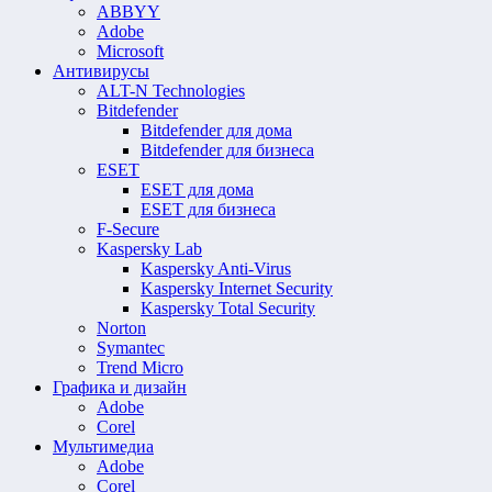
ABBYY
Adobe
Microsoft
Антивирусы
ALT-N Technologies
Bitdefender
Bitdefender для дома
Bitdefender для бизнеса
ESET
ESET для дома
ESET для бизнеса
F-Secure
Kaspersky Lab
Kaspersky Anti-Virus
Kaspersky Internet Security
Kaspersky Total Security
Norton
Symantec
Trend Micro
Графика и дизайн
Adobe
Corel
Мультимедиа
Adobe
Corel