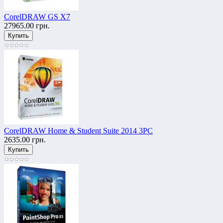
CorelDRAW GS X7
27965.00 грн.
CorelDRAW Home & Student Suite 2014 3PC
2635.00 грн.