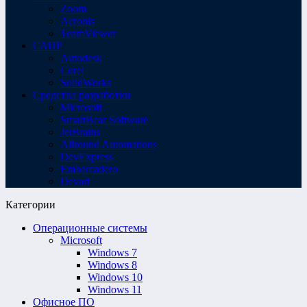
Zoom
Acronis
TeamViewer
САПР
Autodesk
Corel
SolidWorks
Средства разработки
Microsoft
SmartBear Software
JetBrains
Allround Automations
DevExpress
Embarcadero
Devart
Категории
Операционные системы
Microsoft
Windows 7
Windows 8
Windows 10
Windows 11
Офисное ПО