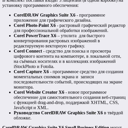
В комплект поставки входят 3 лицензии (в одной коробке) на
установку программного обеспечения:
CorelDRAW Graphics Suite X6
- программное
приложение для графического дизайна.
Corel Photo-Paint X6
- растровый графический редактор
для профессиональной обработки изображений.
Corel PowerTrace X6
– утилита для быстрого
конвертирования растровых изображений в
редактируемую векторную графику.
Corel Connect
- средство для поиска и просмотра
цифрового контента на компьютере, в локальной сети,
на съёмных носителях и в коллекциях изображений
iStockPhoto и Fotolia.
Corel Capture X6
- программное средство для создания
моментальных снимков экрана и записи
последовательности событий, происходящих на экране
монитора.
Corel Website Creator X6
- новое программное
обеспечение для самостоятельного создания веб-страниц
с функцией drag-and-drop, поддержкой XHTML, CSS,
JavaScript и XML.
Руководство CorelDRAW Graphics Suite X6
в твёрдой
обложке.
CorelDRAW Graphics Suite X6 Small Business Edition
могут