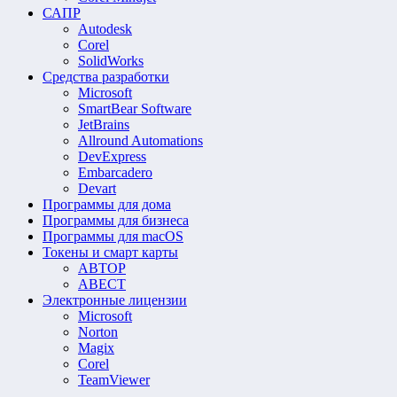
САПР
Autodesk
Corel
SolidWorks
Средства разработки
Microsoft
SmartBear Software
JetBrains
Allround Automations
DevExpress
Embarcadero
Devart
Программы для дома
Программы для бизнеса
Программы для macOS
Токены и смарт карты
АВТОР
АВЕСТ
Электронные лицензии
Microsoft
Norton
Magix
Corel
TeamViewer