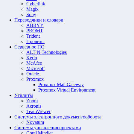
Cyberlink
Magix
Sony
Переводчики и словари
ABBYY
PROMT
Trident
Пролинг
Серверное ПО
ALT-N Technologies
Kerio
McAfee
Microsoft
Oracle
Proxmox
Proxmox Mail Gateway
Proxmox Virtual Environment
Утилиты
Zoom
Acronis
TeamViewer
Системы электронного документооборота
Novatum
Системы управления проектами
Corel Mindjet