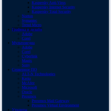
Kaspersky Anti-Virus
Kaspersky Internet Security
Kaspersky Total Security
Norton
Symantec
Trend Micro
Графика и дизайн
Adobe
Corel
Мультимедиа
Adobe
Corel
Cyberlink
Magix
Sony
Серверное ПО
ALT-N Technologies
Kerio
McAfee
Microsoft
Oracle
Proxmox
Proxmox Mail Gateway
Proxmox Virtual Environment
Утилиты