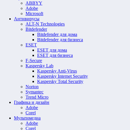
ABBYY
Adobe
Microsoft
Антивирусы
ALT-N Technologies
Bitdefender
Bitdefender для дома
Bitdefender для бизнеса
ESET
ESET для дома
ESET для бизнеса
F-Secure
Kaspersky Lab
Kaspersky Anti-Virus
Kaspersky Internet Security
Kaspersky Total Security
Norton
Symantec
Trend Micro
Графика и дизайн
Adobe
Corel
Мультимедиа
Adobe
Corel