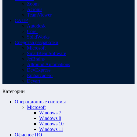
Zoom
Acronis
TeamViewer
САПР
Autodesk
Corel
SolidWorks
Средства разработки
Microsoft
SmartBear Software
JetBrains
Allround Automations
DevExpress
Embarcadero
Devart
Категории
Операционные системы
Microsoft
Windows 7
Windows 8
Windows 10
Windows 11
Офисное ПО