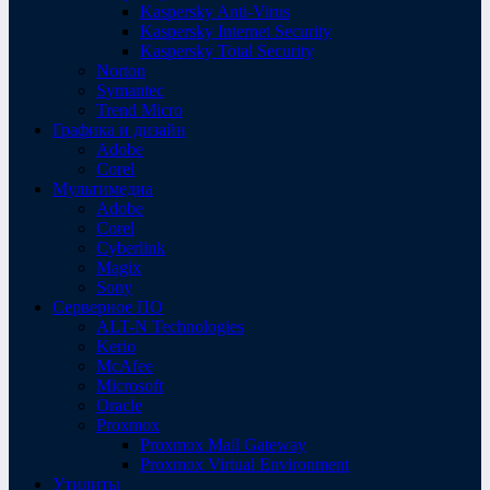
Kaspersky Anti-Virus
Kaspersky Internet Security
Kaspersky Total Security
Norton
Symantec
Trend Micro
Графика и дизайн
Adobe
Corel
Мультимедиа
Adobe
Corel
Cyberlink
Magix
Sony
Серверное ПО
ALT-N Technologies
Kerio
McAfee
Microsoft
Oracle
Proxmox
Proxmox Mail Gateway
Proxmox Virtual Environment
Утилиты