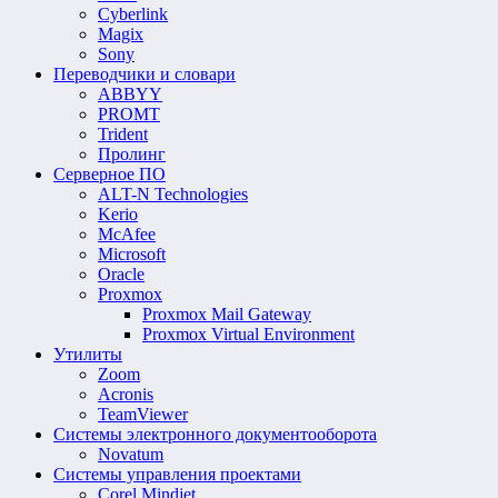
Cyberlink
Magix
Sony
Переводчики и словари
ABBYY
PROMT
Trident
Пролинг
Серверное ПО
ALT-N Technologies
Kerio
McAfee
Microsoft
Oracle
Proxmox
Proxmox Mail Gateway
Proxmox Virtual Environment
Утилиты
Zoom
Acronis
TeamViewer
Системы электронного документооборота
Novatum
Системы управления проектами
Corel Mindjet