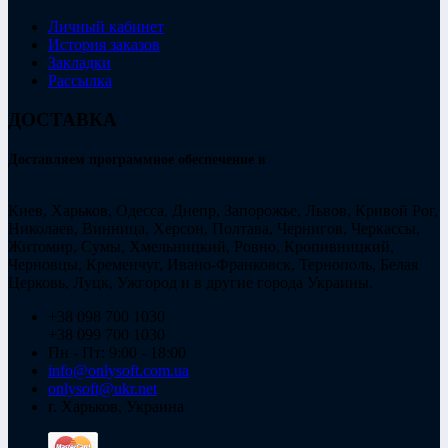
Личный кабинет
История заказов
Закладки
Рассылка
ДОСТАВКА
Доставляем программное обеспечение в
Киев, Харьков, Одесса, Днепр, Запорожье, Львов, Кривой Рог,
Николаев, Винница, Херсон, Полтава, Чернигов, Черкассы,
Житомир, Сумы, Хмельницкий, Ровно, Кропивницкий,
Черновцы, Кременчуг, Ивано-Франковск, Тернополь, Белая
Церковь, Луцк, Ужгород и в другие города Украины.
+38 098 700 1030
+38 099 700 1030
Пн - Пт: 9:00 - 18:00
info@onlysoft.com.ua
onlysoft@ukr.net
г. Харьков, Украина