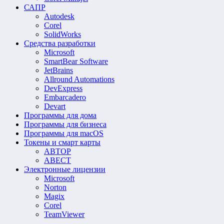
САПР
Autodesk
Corel
SolidWorks
Средства разработки
Microsoft
SmartBear Software
JetBrains
Allround Automations
DevExpress
Embarcadero
Devart
Программы для дома
Программы для бизнеса
Программы для macOS
Токены и смарт карты
АВТОР
АВЕСТ
Электронные лицензии
Microsoft
Norton
Magix
Corel
TeamViewer