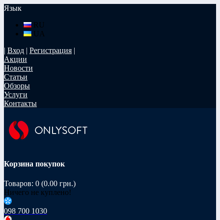
Язык
RU
UA
|
Вход
|
Регистрация
|
Акции
Новости
Статьи
Обзоры
Услуги
Контакты
Корзина покупок
Товаров: 0 (0.00 грн.)
Ничего не куплено!
098 700 1030