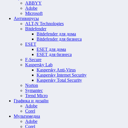
ABBYY
Adobe
Microsoft
Антивирусы
ALT-N Technologies
Bitdefender
Bitdefender для дома
Bitdefender для бизнеса
ESET
ESET для дома
ESET для бизнеса
F-Secure
Kaspersky Lab
Kaspersky Anti-Virus
Kaspersky Internet Security
Kaspersky Total Security
Norton
Symantec
Trend Micro
Графика и дизайн
Adobe
Corel
Мультимедиа
Adobe
Corel