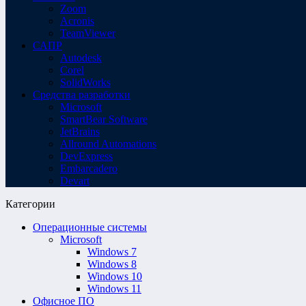
Zoom
Acronis
TeamViewer
САПР
Autodesk
Corel
SolidWorks
Средства разработки
Microsoft
SmartBear Software
JetBrains
Allround Automations
DevExpress
Embarcadero
Devart
Категории
Операционные системы
Microsoft
Windows 7
Windows 8
Windows 10
Windows 11
Офисное ПО