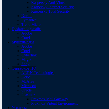
Kaspersky Anti-Virus
Kaspersky Internet Security
Kaspersky Total Security
Norton
Symantec
Trend Micro
Графика и дизайн
Adobe
Corel
Мультимедиа
Adobe
Corel
Cyberlink
Magix
Sony
Серверное ПО
ALT-N Technologies
Kerio
McAfee
Microsoft
Oracle
Proxmox
Proxmox Mail Gateway
Proxmox Virtual Environment
Утилиты