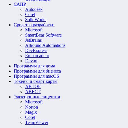
САПР
Autodesk
Corel
SolidWorks
Средства разработки
Microsoft
SmartBear Software
JetBrains
Allround Automations
DevExpress
Embarcadero
Devart
Программы для дома
Программы для бизнеса
Программы для macOS
Токены и смарт карты
АВТОР
АВЕСТ
Электронные лицензии
Microsoft
Norton
Magix
Corel
TeamViewer