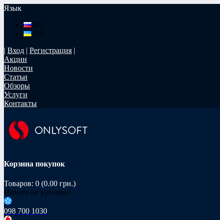
Язык
RU
UA
|
Вход
|
Регистрация
|
Акции
Новости
Статьи
Обзоры
Услуги
Контакты
Корзина покупок
Товаров: 0 (0.00 грн.)
Ничего не куплено!
098 700 1030