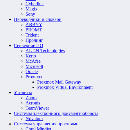
Cyberlink
Magix
Sony
Переводчики и словари
ABBYY
PROMT
Trident
Пролинг
Серверное ПО
ALT-N Technologies
Kerio
McAfee
Microsoft
Oracle
Proxmox
Proxmox Mail Gateway
Proxmox Virtual Environment
Утилиты
Zoom
Acronis
TeamViewer
Системы электронного документооборота
Novatum
Системы управления проектами
Corel Mindjet