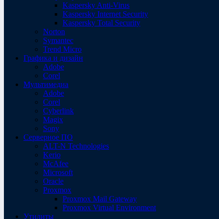
Kaspersky Anti-Virus
Kaspersky Internet Security
Kaspersky Total Security
Norton
Symantec
Trend Micro
Графика и дизайн
Adobe
Corel
Мультимедиа
Adobe
Corel
Cyberlink
Magix
Sony
Серверное ПО
ALT-N Technologies
Kerio
McAfee
Microsoft
Oracle
Proxmox
Proxmox Mail Gateway
Proxmox Virtual Environment
Утилиты