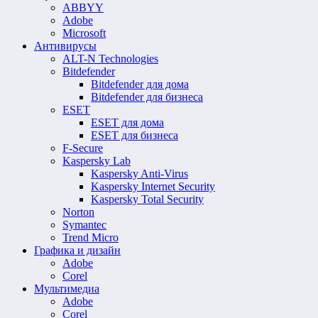
ABBYY
Adobe
Microsoft
Антивирусы
ALT-N Technologies
Bitdefender
Bitdefender для дома
Bitdefender для бизнеса
ESET
ESET для дома
ESET для бизнеса
F-Secure
Kaspersky Lab
Kaspersky Anti-Virus
Kaspersky Internet Security
Kaspersky Total Security
Norton
Symantec
Trend Micro
Графика и дизайн
Adobe
Corel
Мультимедиа
Adobe
Corel