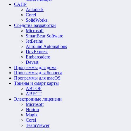
САПР
Autodesk
Corel
SolidWorks
Средства разработки
Microsoft
SmartBear Software
JetBrains
Allround Automations
DevExpress
Embarcadero
Devart
Программы для дома
Программы для бизнеса
Программы для macOS
Токены и смарт карты
АВТОР
АВЕСТ
Электронные лицензии
Microsoft
Norton
Magix
Corel
TeamViewer