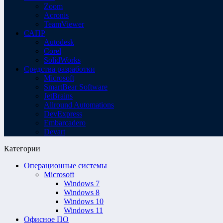
Zoom
Acronis
TeamViewer
САПР
Autodesk
Corel
SolidWorks
Средства разработки
Microsoft
SmartBear Software
JetBrains
Allround Automations
DevExpress
Embarcadero
Devart
Категории
Операционные системы
Microsoft
Windows 7
Windows 8
Windows 10
Windows 11
Офисное ПО