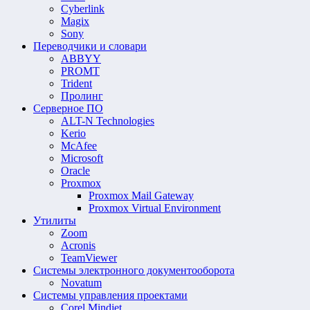
Cyberlink
Magix
Sony
Переводчики и словари
ABBYY
PROMT
Trident
Пролинг
Серверное ПО
ALT-N Technologies
Kerio
McAfee
Microsoft
Oracle
Proxmox
Proxmox Mail Gateway
Proxmox Virtual Environment
Утилиты
Zoom
Acronis
TeamViewer
Системы электронного документооборота
Novatum
Системы управления проектами
Corel Mindjet