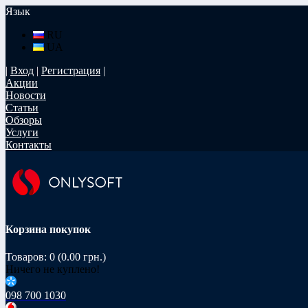
Язык
RU
UA
|
Вход
|
Регистрация
|
Акции
Новости
Статьи
Обзоры
Услуги
Контакты
Корзина покупок
Товаров: 0 (0.00 грн.)
Ничего не куплено!
098 700 1030