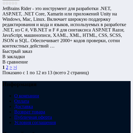
JetBrains Rider - это инструмент для разработки .NET,
ASP.NET, .NET Core, Xamarin или приложений Unity на
Windows, Mac, Linux. Включает широкую поддержку
редактирования и кода и языков, используемых в разработке
.NET, из C #, VB.NET и F # для синтаксиса ASP.NET Razor,
JavaScript, машинописи, XAML, XML, HTML, CSS, SCSS,
JSON и SQL. Обеспечивает 2000+ кодов проверки, сотни
контекстных действий …
Быстрый заказ
В закладки
В сравнение
1
2
>
>|
Показано с 1 по 12 из 13 (всего 2 страниц)
Информация
О компании
Оплата
Доставка
Возврат товара
Публичная оферта
Условия соглашения