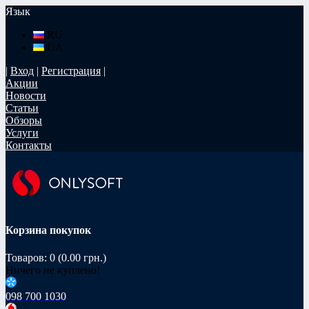
Язык
RU
UA
|
Вход
|
Регистрация
|
Акции
Новости
Статьи
Обзоры
Услуги
Контакты
Корзина покупок
Товаров: 0 (0.00 грн.)
Ничего не куплено!
098 700 1030