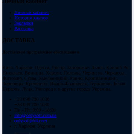
Личный кабинет
Личный кабинет
История заказов
Закладки
Рассылка
ДОСТАВКА
Доставляем программное обеспечение в
Киев, Харьков, Одесса, Днепр, Запорожье, Львов, Кривой Рог,
Николаев, Винница, Херсон, Полтава, Чернигов, Черкассы,
Житомир, Сумы, Хмельницкий, Ровно, Кропивницкий,
Черновцы, Кременчуг, Ивано-Франковск, Тернополь, Белая
Церковь, Луцк, Ужгород и в другие города Украины.
+38 098 700 1030
+38 099 700 1030
Пн - Пт: 9:00 - 18:00
info@onlysoft.com.ua
onlysoft@ukr.net
г. Харьков, Украина