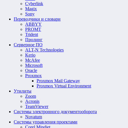
Cyberlink
Magix
Sony
Переводчики и словари
ABBYY
PROMT
Trident
Пролинг
Серверное ПО
ALT-N Technologies
Kerio
McAfee
Microsoft
Oracle
Proxmox
Proxmox Mail Gateway
Proxmox Virtual Environment
Утилиты
Zoom
Acronis
TeamViewer
Системы электронного документооборота
Novatum
Системы управления проектами
Corel Mindjet