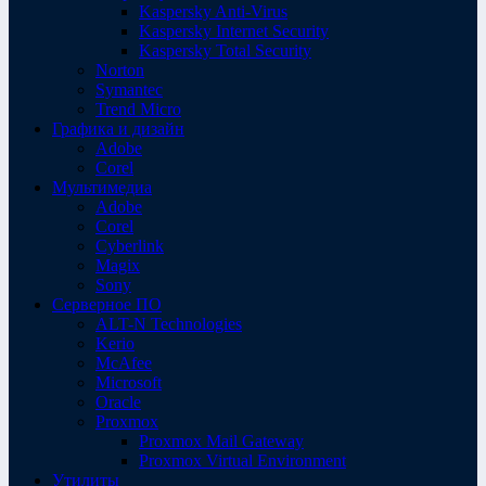
Kaspersky Anti-Virus
Kaspersky Internet Security
Kaspersky Total Security
Norton
Symantec
Trend Micro
Графика и дизайн
Adobe
Corel
Мультимедиа
Adobe
Corel
Cyberlink
Magix
Sony
Серверное ПО
ALT-N Technologies
Kerio
McAfee
Microsoft
Oracle
Proxmox
Proxmox Mail Gateway
Proxmox Virtual Environment
Утилиты