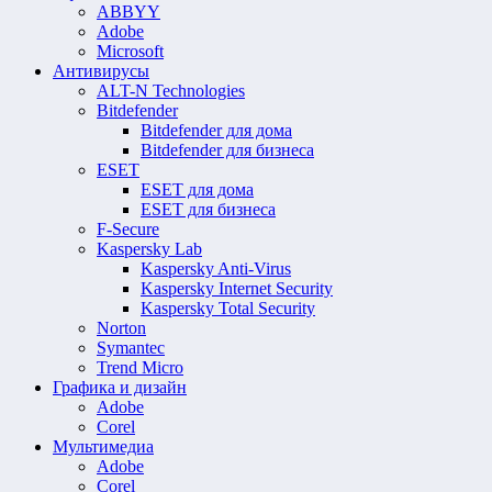
ABBYY
Adobe
Microsoft
Антивирусы
ALT-N Technologies
Bitdefender
Bitdefender для дома
Bitdefender для бизнеса
ESET
ESET для дома
ESET для бизнеса
F-Secure
Kaspersky Lab
Kaspersky Anti-Virus
Kaspersky Internet Security
Kaspersky Total Security
Norton
Symantec
Trend Micro
Графика и дизайн
Adobe
Corel
Мультимедиа
Adobe
Corel