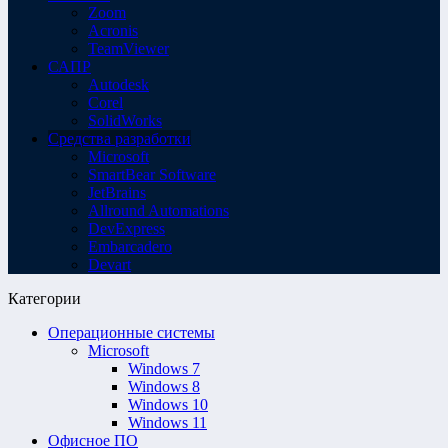
Zoom
Acronis
TeamViewer
САПР
Autodesk
Corel
SolidWorks
Средства разработки
Microsoft
SmartBear Software
JetBrains
Allround Automations
DevExpress
Embarcadero
Devart
Категории
Операционные системы
Microsoft
Windows 7
Windows 8
Windows 10
Windows 11
Офисное ПО