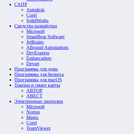
САПР
Autodesk
Corel
SolidWorks
Средства разработки
Microsoft
SmartBear Software
JetBrains
Allround Automations
DevExpress
Embarcadero
Devart
Программы для дома
Программы для бизнеса
Программы для macOS
Токены и смарт карты
АВТОР
АВЕСТ
Электронные лицензии
Microsoft
Norton
Magix
Corel
TeamViewer