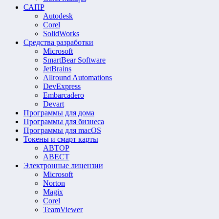
САПР
Autodesk
Corel
SolidWorks
Средства разработки
Microsoft
SmartBear Software
JetBrains
Allround Automations
DevExpress
Embarcadero
Devart
Программы для дома
Программы для бизнеса
Программы для macOS
Токены и смарт карты
АВТОР
АВЕСТ
Электронные лицензии
Microsoft
Norton
Magix
Corel
TeamViewer