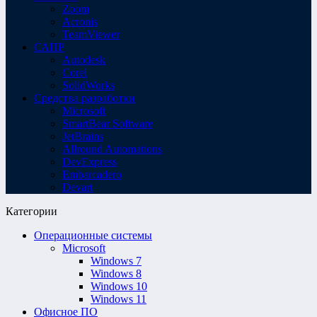
Zoom
Acronis
TeamViewer
САПР
Autodesk
Corel
SolidWorks
Средства разработки
Microsoft
SmartBear Software
JetBrains
Allround Automations
DevExpress
Embarcadero
Devart
Категории
Операционные системы
Microsoft
Windows 7
Windows 8
Windows 10
Windows 11
Офисное ПО