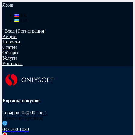
Язык
RU
UA
|
Вход
|
Регистрация
|
Акции
Новости
Статьи
Обзоры
Услуги
Контакты
Корзина покупок
Товаров: 0 (0.00 грн.)
Ничего не куплено!
098 700 1030