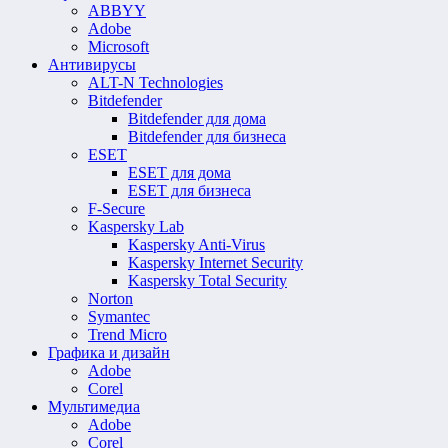
ABBYY
Adobe
Microsoft
Антивирусы
ALT-N Technologies
Bitdefender
Bitdefender для дома
Bitdefender для бизнеса
ESET
ESET для дома
ESET для бизнеса
F-Secure
Kaspersky Lab
Kaspersky Anti-Virus
Kaspersky Internet Security
Kaspersky Total Security
Norton
Symantec
Trend Micro
Графика и дизайн
Adobe
Corel
Мультимедиа
Adobe
Corel