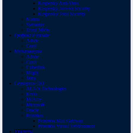
Kaspersky Anti-Virus
Kaspersky Internet Security
Kaspersky Total Security
Norton
Symantec
Trend Micro
Графика и дизайн
Adobe
Corel
Мультимедиа
Adobe
Corel
Cyberlink
Magix
Sony
Серверное ПО
ALT-N Technologies
Kerio
McAfee
Microsoft
Oracle
Proxmox
Proxmox Mail Gateway
Proxmox Virtual Environment
Утилиты