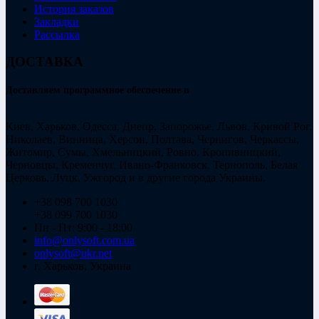
История заказов
Закладки
Рассылка
ДОСТАВКА
Доставляем программное обеспечение в
Киев, Харьков, Одесса, Днепр, Запорожье, Львов, Кривой Рог,
Николаев, Винница, Херсон, Полтава, Чернигов, Черкассы,
Житомир, Сумы, Хмельницкий, Ровно, Кропивницкий,
Черновцы, Кременчуг, Ивано-Франковск, Тернополь, Белая
Церковь, Луцк, Ужгород и в другие города Украины.
+38 098 700 1030
+38 099 700 1030
Пн - Пт: 9:00 - 18:00
info@onlysoft.com.ua
onlysoft@ukr.net
г. Харьков, Украина