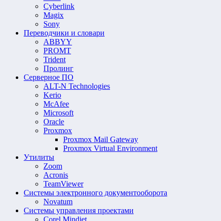
Cyberlink
Magix
Sony
Переводчики и словари
ABBYY
PROMT
Trident
Пролинг
Серверное ПО
ALT-N Technologies
Kerio
McAfee
Microsoft
Oracle
Proxmox
Proxmox Mail Gateway
Proxmox Virtual Environment
Утилиты
Zoom
Acronis
TeamViewer
Системы электронного документооборота
Novatum
Системы управления проектами
Corel Mindjet