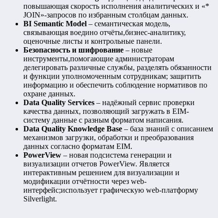
повышающая скорость исполнения аналитических и «*
JOIN»-запросов по избранным столбцам данных.
BI Semantic Model
– семантическая модель,
связывающая воедино отчёты,бизнес-аналитику,
оценочные листы и контрольные панели.
Безопасность и шифрование
– новые
инструменты,помогающие администраторам
делегировать различные службы, разделять обязанности
и функции уполномоченным сотрудникам; защитить
информацию и обеспечить соблюдение нормативов по
охране данных.
Data Quality Services
– надёжный сервис проверки
качества данных, позволяющий загружать в EIM-
систему данные с разным форматом написания.
Data Quality Knowledge Base
– база знаний с описанием
механизмов загрузки, обработки и преобразования
данных согласно форматам EIM.
PowerView
– новая подсистема генерации и
визуализации отчетов PowerView. Является
интерактивным решением для визуализации и
модификации отчётности через web-
интерфейс;использует графическую web-платформу
Silverlight.