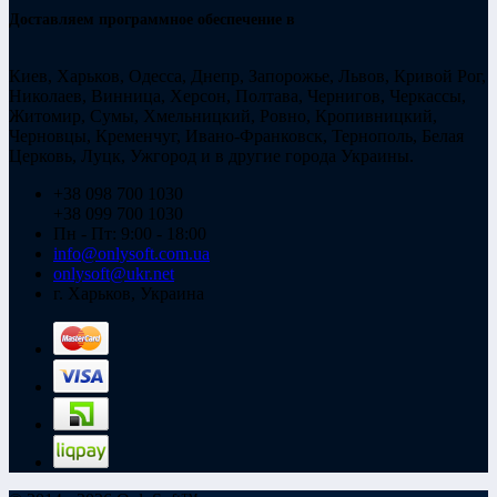
Доставляем программное обеспечение в
Киев, Харьков, Одесса, Днепр, Запорожье, Львов, Кривой Рог,
Николаев, Винница, Херсон, Полтава, Чернигов, Черкассы,
Житомир, Сумы, Хмельницкий, Ровно, Кропивницкий,
Черновцы, Кременчуг, Ивано-Франковск, Тернополь, Белая
Церковь, Луцк, Ужгород и в другие города Украины.
+38 098 700 1030
+38 099 700 1030
Пн - Пт: 9:00 - 18:00
info@onlysoft.com.ua
onlysoft@ukr.net
г. Харьков, Украина