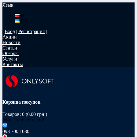
Язык
RU
UA
|
Вход
|
Регистрация
|
Акции
Новости
Статьи
Обзоры
Услуги
Контакты
Корзина покупок
Товаров: 0 (0.00 грн.)
Ничего не куплено!
098 700 1030