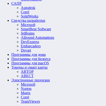
САПР
Autodesk
Corel
SolidWorks
Средства разработки
Microsoft
SmartBear Software
JetBrains
Allround Automations
DevExpress
Embarcadero
Devart
Программы для дома
Программы для бизнеса
Программы для macOS
Токены и смарт карты
АВТОР
АВЕСТ
Электронные лицензии
Microsoft
Norton
Magix
Corel
TeamViewer