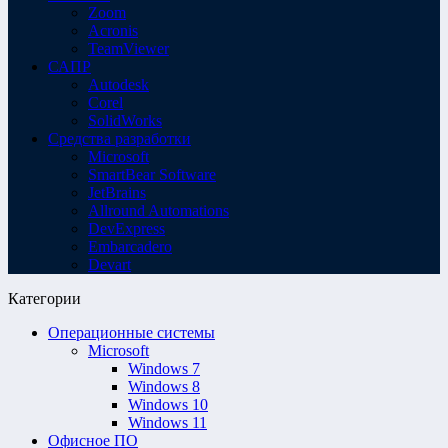
Zoom
Acronis
TeamViewer
САПР
Autodesk
Corel
SolidWorks
Средства разработки
Microsoft
SmartBear Software
JetBrains
Allround Automations
DevExpress
Embarcadero
Devart
Категории
Операционные системы
Microsoft
Windows 7
Windows 8
Windows 10
Windows 11
Офисное ПО