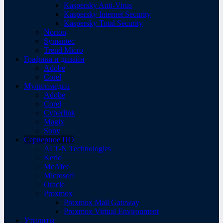
Kaspersky Anti-Virus
Kaspersky Internet Security
Kaspersky Total Security
Norton
Symantec
Trend Micro
Графика и дизайн
Adobe
Corel
Мультимедиа
Adobe
Corel
Cyberlink
Magix
Sony
Серверное ПО
ALT-N Technologies
Kerio
McAfee
Microsoft
Oracle
Proxmox
Proxmox Mail Gateway
Proxmox Virtual Environment
Утилиты