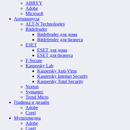
ABBYY
Adobe
Microsoft
Антивирусы
ALT-N Technologies
Bitdefender
Bitdefender для дома
Bitdefender для бизнеса
ESET
ESET для дома
ESET для бизнеса
F-Secure
Kaspersky Lab
Kaspersky Anti-Virus
Kaspersky Internet Security
Kaspersky Total Security
Norton
Symantec
Trend Micro
Графика и дизайн
Adobe
Corel
Мультимедиа
Adobe
Corel