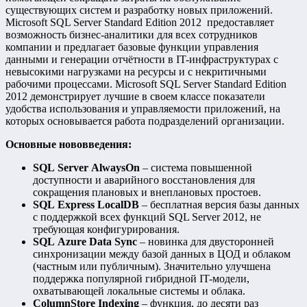
существующих систем и разработку новых приложений.
Microsoft SQL Server Standard Edition 2012 предоставляет
возможность бизнес-аналитики для всех сотрудников
компании и предлагает базовые функции управления
данными и генерации отчётности в IT-инфраструктурах с
невысокими нагрузками на ресурсы и с некритичными
рабочими процессами. Microsoft SQL Server Standard Edition
2012 демонстрирует лучшие в своем классе показатели
удобства использования и управляемости приложений, на
которых основывается работа подразделений организации.
Основные нововведения:
SQL Server AlwaysOn
– система повышенной
доступности и аварийного восстановления для
сокращения плановых и внеплановых простоев.
SQL Express LocalDB
– бесплатная версия базы данных
с поддержкой всех функций SQL Server 2012, не
требующая конфигурирования.
SQL Azure Data Sync
– новинка для двусторонней
синхронизации между базой данных в ЦОД и облаком
(частным или публичным). Значительно улучшена
поддержка популярной гибридной IT-модели,
охватывающей локальные системы и облака.
ColumnStore Indexing
– функция, до десяти раз