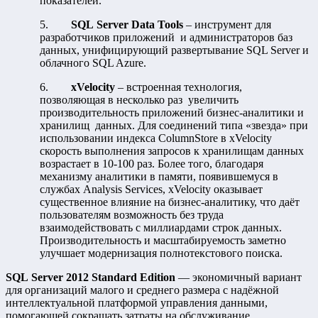
показателей.
5.
SQL Server Data Tools
– инструмент для
разработчиков приложений и администраторов баз
данных, унифицирующий развертывание SQL Server и
облачного SQL Azure.
6.
xVelocity
– встроенная технология,
позволяющая в несколько раз увеличить
производительность приложений бизнес-аналитики и
хранилищ данных. Для соединений типа «звезда» при
использовании индекса ColumnStore в xVelocity
скорость выполнения запросов к хранилищам данных
возрастает в 10-100 раз. Более того, благодаря
механизму аналитики в памяти, появившемуся в
службах Analysis Services, xVelocity оказывает
существенное влияние на бизнес-аналитику, что даёт
пользователям возможность без труда
взаимодействовать с миллиардами строк данных.
Производительность и масштабируемость заметно
улучшает модернизация полнотекстового поиска.
SQL Server 2012 Standard Edition
— экономичный вариант
для организаций малого и среднего размера с надёжной
интеллектуальной платформой управления данными,
помогающей сокращать затраты на обслуживание