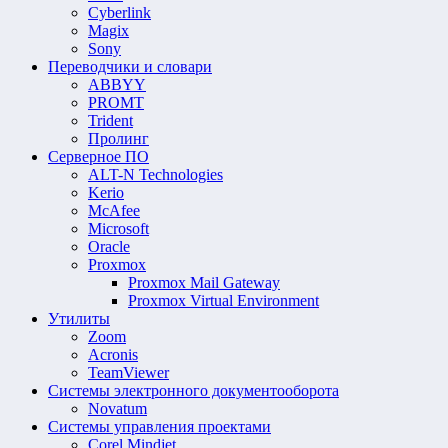
Cyberlink
Magix
Sony
Переводчики и словари
ABBYY
PROMT
Trident
Пролинг
Серверное ПО
ALT-N Technologies
Kerio
McAfee
Microsoft
Oracle
Proxmox
Proxmox Mail Gateway
Proxmox Virtual Environment
Утилиты
Zoom
Acronis
TeamViewer
Системы электронного документооборота
Novatum
Системы управления проектами
Corel Mindjet