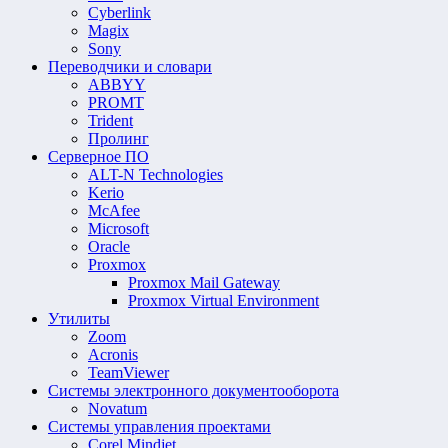
Cyberlink
Magix
Sony
Переводчики и словари
ABBYY
PROMT
Trident
Пролинг
Серверное ПО
ALT-N Technologies
Kerio
McAfee
Microsoft
Oracle
Proxmox
Proxmox Mail Gateway
Proxmox Virtual Environment
Утилиты
Zoom
Acronis
TeamViewer
Системы электронного документооборота
Novatum
Системы управления проектами
Corel Mindjet