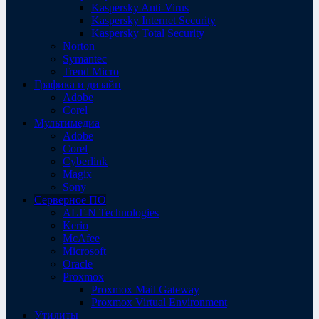
Kaspersky Anti-Virus
Kaspersky Internet Security
Kaspersky Total Security
Norton
Symantec
Trend Micro
Графика и дизайн
Adobe
Corel
Мультимедиа
Adobe
Corel
Cyberlink
Magix
Sony
Серверное ПО
ALT-N Technologies
Kerio
McAfee
Microsoft
Oracle
Proxmox
Proxmox Mail Gateway
Proxmox Virtual Environment
Утилиты