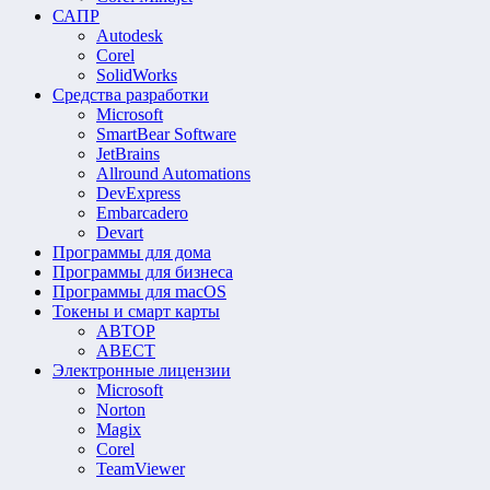
САПР
Autodesk
Corel
SolidWorks
Средства разработки
Microsoft
SmartBear Software
JetBrains
Allround Automations
DevExpress
Embarcadero
Devart
Программы для дома
Программы для бизнеса
Программы для macOS
Токены и смарт карты
АВТОР
АВЕСТ
Электронные лицензии
Microsoft
Norton
Magix
Corel
TeamViewer