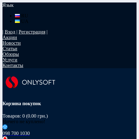
Язык
RU
UA
|
Вход
|
Регистрация
|
Акции
Новости
Статьи
Обзоры
Услуги
Контакты
Корзина покупок
Товаров: 0 (0.00 грн.)
Ничего не куплено!
098 700 1030