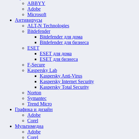
ABBYY
Adobe
Microsoft
Антивирусы
ALT-N Technologies
Bitdefender
Bitdefender для дома
Bitdefender для бизнеса
ESET
ESET для дома
ESET для бизнеса
F-Secure
Kaspersky Lab
Kaspersky Anti-Virus
Kaspersky Internet Security
Kaspersky Total Security
Norton
Symantec
Trend Micro
Графика и дизайн
Adobe
Corel
Мультимедиа
Adobe
Corel