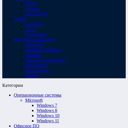
Zoom
Acronis
TeamViewer
САПР
Autodesk
Corel
SolidWorks
Средства разработки
Microsoft
SmartBear Software
JetBrains
Allround Automations
DevExpress
Embarcadero
Devart
Категории
Операционные системы
Microsoft
Windows 7
Windows 8
Windows 10
Windows 11
Офисное ПО