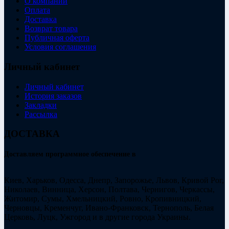
О компании
Оплата
Доставка
Возврат товара
Публичная оферта
Условия соглашения
Личный кабинет
Личный кабинет
История заказов
Закладки
Рассылка
ДОСТАВКА
Доставляем программное обеспечение в
Киев, Харьков, Одесса, Днепр, Запорожье, Львов, Кривой Рог,
Николаев, Винница, Херсон, Полтава, Чернигов, Черкассы,
Житомир, Сумы, Хмельницкий, Ровно, Кропивницкий,
Черновцы, Кременчуг, Ивано-Франковск, Тернополь, Белая
Церковь, Луцк, Ужгород и в другие города Украины.