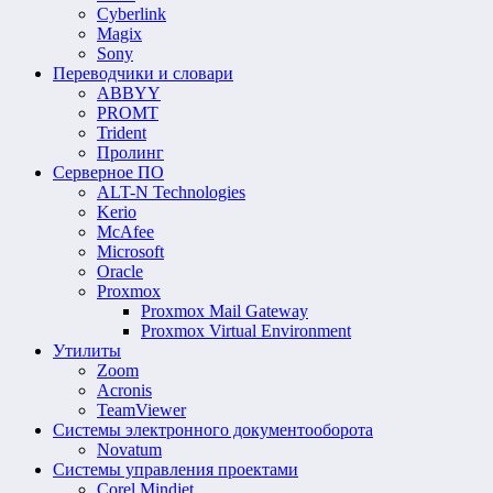
Cyberlink
Magix
Sony
Переводчики и словари
ABBYY
PROMT
Trident
Пролинг
Серверное ПО
ALT-N Technologies
Kerio
McAfee
Microsoft
Oracle
Proxmox
Proxmox Mail Gateway
Proxmox Virtual Environment
Утилиты
Zoom
Acronis
TeamViewer
Системы электронного документооборота
Novatum
Системы управления проектами
Corel Mindjet