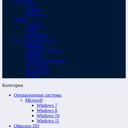
Zoom
Acronis
TeamViewer
САПР
Autodesk
Corel
SolidWorks
Средства разработки
Microsoft
SmartBear Software
JetBrains
Allround Automations
DevExpress
Embarcadero
Devart
Категории
Операционные системы
Microsoft
Windows 7
Windows 8
Windows 10
Windows 11
Офисное ПО