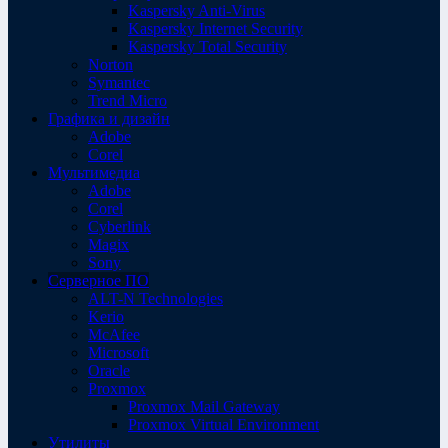
Kaspersky Anti-Virus
Kaspersky Internet Security
Kaspersky Total Security
Norton
Symantec
Trend Micro
Графика и дизайн
Adobe
Corel
Мультимедиа
Adobe
Corel
Cyberlink
Magix
Sony
Серверное ПО
ALT-N Technologies
Kerio
McAfee
Microsoft
Oracle
Proxmox
Proxmox Mail Gateway
Proxmox Virtual Environment
Утилиты