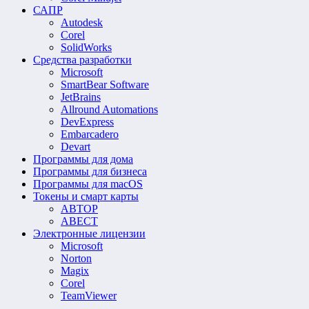
САПР
Autodesk
Corel
SolidWorks
Средства разработки
Microsoft
SmartBear Software
JetBrains
Allround Automations
DevExpress
Embarcadero
Devart
Программы для дома
Программы для бизнеса
Программы для macOS
Токены и смарт карты
АВТОР
АВЕСТ
Электронные лицензии
Microsoft
Norton
Magix
Corel
TeamViewer