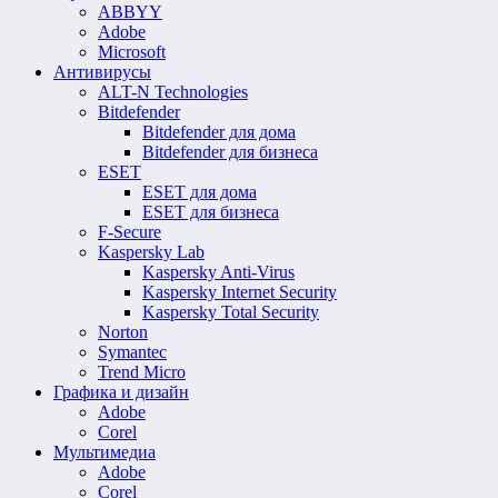
ABBYY
Adobe
Microsoft
Антивирусы
ALT-N Technologies
Bitdefender
Bitdefender для дома
Bitdefender для бизнеса
ESET
ESET для дома
ESET для бизнеса
F-Secure
Kaspersky Lab
Kaspersky Anti-Virus
Kaspersky Internet Security
Kaspersky Total Security
Norton
Symantec
Trend Micro
Графика и дизайн
Adobe
Corel
Мультимедиа
Adobe
Corel