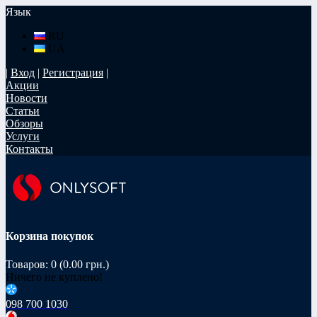
Язык
RU
UA
|
Вход
|
Регистрация
|
Акции
Новости
Статьи
Обзоры
Услуги
Контакты
Корзина покупок
Товаров: 0 (0.00 грн.)
Ничего не куплено!
098 700 1030