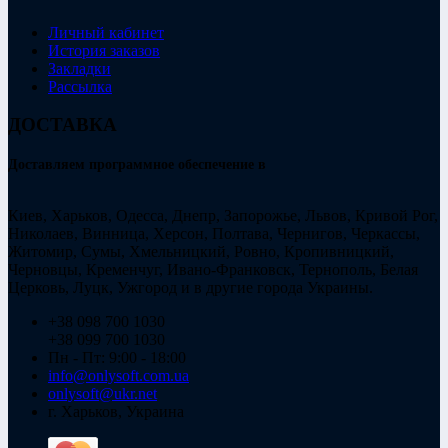
Личный кабинет
История заказов
Закладки
Рассылка
ДОСТАВКА
Доставляем программное обеспечение в
Киев, Харьков, Одесса, Днепр, Запорожье, Львов, Кривой Рог,
Николаев, Винница, Херсон, Полтава, Чернигов, Черкассы,
Житомир, Сумы, Хмельницкий, Ровно, Кропивницкий,
Черновцы, Кременчуг, Ивано-Франковск, Тернополь, Белая
Церковь, Луцк, Ужгород и в другие города Украины.
+38 098 700 1030
+38 099 700 1030
Пн - Пт: 9:00 - 18:00
info@onlysoft.com.ua
onlysoft@ukr.net
г. Харьков, Украина