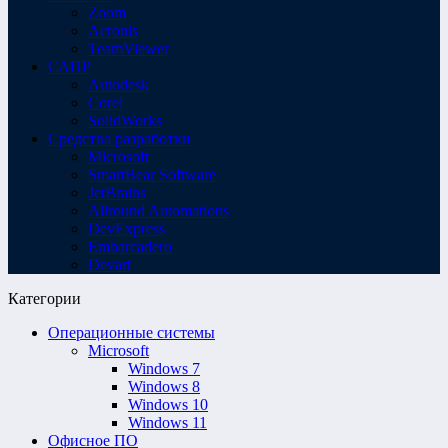
Zoom
Acronis
TeamViewer
САПР
Autodesk
Corel
SolidWorks
Средства разработки
Microsoft
SmartBear Software
JetBrains
Allround Automations
DevExpress
Embarcadero
Devart
Категории
Операционные системы
Microsoft
Windows 7
Windows 8
Windows 10
Windows 11
Офисное ПО