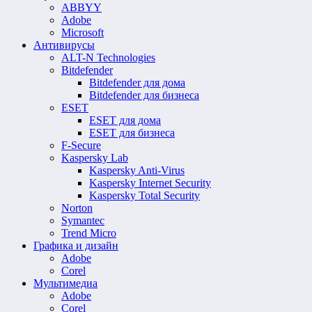
ABBYY
Adobe
Microsoft
Антивирусы
ALT-N Technologies
Bitdefender
Bitdefender для дома
Bitdefender для бизнеса
ESET
ESET для дома
ESET для бизнеса
F-Secure
Kaspersky Lab
Kaspersky Anti-Virus
Kaspersky Internet Security
Kaspersky Total Security
Norton
Symantec
Trend Micro
Графика и дизайн
Adobe
Corel
Мультимедиа
Adobe
Corel