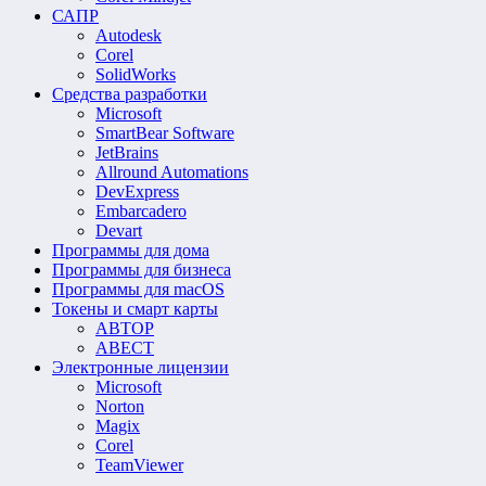
САПР
Autodesk
Corel
SolidWorks
Средства разработки
Microsoft
SmartBear Software
JetBrains
Allround Automations
DevExpress
Embarcadero
Devart
Программы для дома
Программы для бизнеса
Программы для macOS
Токены и смарт карты
АВТОР
АВЕСТ
Электронные лицензии
Microsoft
Norton
Magix
Corel
TeamViewer