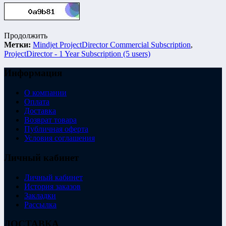
Продолжить
Метки:
Mindjet ProjectDirector Commercial Subscription
,
ProjectDirector - 1 Year Subscription (5 users)
Информация
О компании
Оплата
Доставка
Возврат товара
Публичная оферта
Условия соглашения
Личный кабинет
Личный кабинет
История заказов
Закладки
Рассылка
ДОСТАВКА