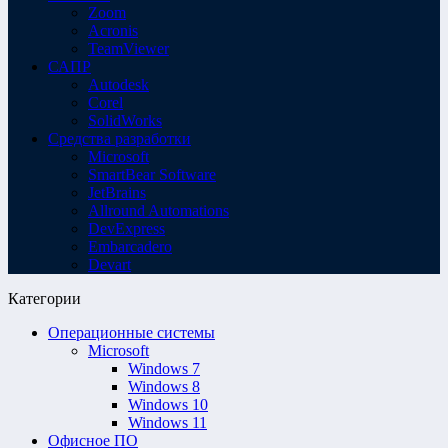
Zoom
Acronis
TeamViewer
САПР
Autodesk
Corel
SolidWorks
Средства разработки
Microsoft
SmartBear Software
JetBrains
Allround Automations
DevExpress
Embarcadero
Devart
Категории
Операционные системы
Microsoft
Windows 7
Windows 8
Windows 10
Windows 11
Офисное ПО