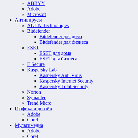
ABBYY
Adobe
Microsoft
Антивирусы
ALT-N Technologies
Bitdefender
Bitdefender для дома
Bitdefender для бизнеса
ESET
ESET для дома
ESET для бизнеса
F-Secure
Kaspersky Lab
Kaspersky Anti-Virus
Kaspersky Internet Security
Kaspersky Total Security
Norton
Symantec
Trend Micro
Графика и дизайн
Adobe
Corel
Мультимедиа
Adobe
Corel