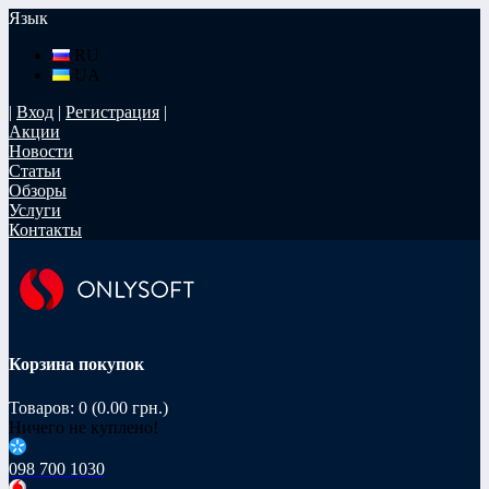
Язык
RU
UA
|
Вход
|
Регистрация
|
Акции
Новости
Статьи
Обзоры
Услуги
Контакты
Корзина покупок
Товаров: 0 (0.00 грн.)
Ничего не куплено!
098 700 1030