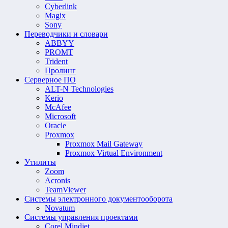
Cyberlink
Magix
Sony
Переводчики и словари
ABBYY
PROMT
Trident
Пролинг
Серверное ПО
ALT-N Technologies
Kerio
McAfee
Microsoft
Oracle
Proxmox
Proxmox Mail Gateway
Proxmox Virtual Environment
Утилиты
Zoom
Acronis
TeamViewer
Системы электронного документооборота
Novatum
Системы управления проектами
Corel Mindjet