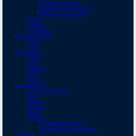
Kaspersky Anti-Virus
Kaspersky Internet Security
Kaspersky Total Security
Norton
Symantec
Trend Micro
Графика и дизайн
Adobe
Corel
Мультимедиа
Adobe
Corel
Cyberlink
Magix
Sony
Серверное ПО
ALT-N Technologies
Kerio
McAfee
Microsoft
Oracle
Proxmox
Proxmox Mail Gateway
Proxmox Virtual Environment
Утилиты