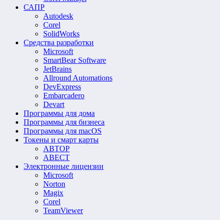
САПР
Autodesk
Corel
SolidWorks
Средства разработки
Microsoft
SmartBear Software
JetBrains
Allround Automations
DevExpress
Embarcadero
Devart
Программы для дома
Программы для бизнеса
Программы для macOS
Токены и смарт карты
АВТОР
АВЕСТ
Электронные лицензии
Microsoft
Norton
Magix
Corel
TeamViewer