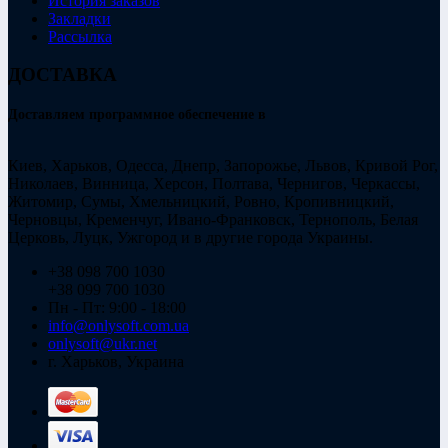
История заказов
Закладки
Рассылка
ДОСТАВКА
Доставляем программное обеспечение в
Киев, Харьков, Одесса, Днепр, Запорожье, Львов, Кривой Рог,
Николаев, Винница, Херсон, Полтава, Чернигов, Черкассы,
Житомир, Сумы, Хмельницкий, Ровно, Кропивницкий,
Черновцы, Кременчуг, Ивано-Франковск, Тернополь, Белая
Церковь, Луцк, Ужгород и в другие города Украины.
+38 098 700 1030
+38 099 700 1030
Пн - Пт: 9:00 - 18:00
info@onlysoft.com.ua
onlysoft@ukr.net
г. Харьков, Украина