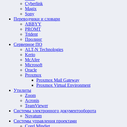
Cyberlink
Magix
Sony
Переводчики и словари
ABBYY
PROMT
Trident
Пролинг
Серверное ПО
ALT-N Technologies
Kerio
McAfee
Microsoft
Oracle
Proxmox
Proxmox Mail Gateway
Proxmox Virtual Environment
Утилиты
Zoom
Acronis
TeamViewer
Системы электронного документооборота
Novatum
Системы управления проектами
Corel Mindjet