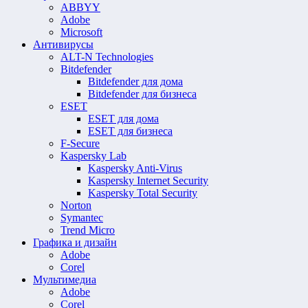
ABBYY
Adobe
Microsoft
Антивирусы
ALT-N Technologies
Bitdefender
Bitdefender для дома
Bitdefender для бизнеса
ESET
ESET для дома
ESET для бизнеса
F-Secure
Kaspersky Lab
Kaspersky Anti-Virus
Kaspersky Internet Security
Kaspersky Total Security
Norton
Symantec
Trend Micro
Графика и дизайн
Adobe
Corel
Мультимедиа
Adobe
Corel