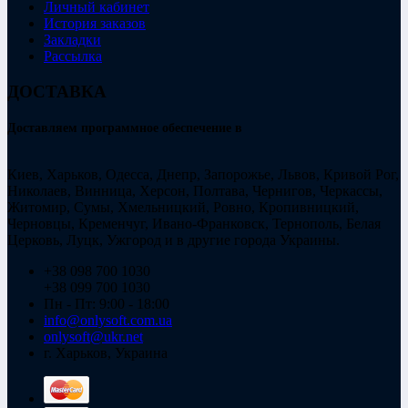
Личный кабинет
История заказов
Закладки
Рассылка
ДОСТАВКА
Доставляем программное обеспечение в
Киев, Харьков, Одесса, Днепр, Запорожье, Львов, Кривой Рог,
Николаев, Винница, Херсон, Полтава, Чернигов, Черкассы,
Житомир, Сумы, Хмельницкий, Ровно, Кропивницкий,
Черновцы, Кременчуг, Ивано-Франковск, Тернополь, Белая
Церковь, Луцк, Ужгород и в другие города Украины.
+38 098 700 1030
+38 099 700 1030
Пн - Пт: 9:00 - 18:00
info@onlysoft.com.ua
onlysoft@ukr.net
г. Харьков, Украина