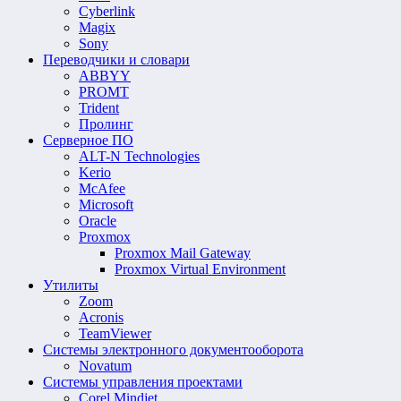
Cyberlink
Magix
Sony
Переводчики и словари
ABBYY
PROMT
Trident
Пролинг
Серверное ПО
ALT-N Technologies
Kerio
McAfee
Microsoft
Oracle
Proxmox
Proxmox Mail Gateway
Proxmox Virtual Environment
Утилиты
Zoom
Acronis
TeamViewer
Системы электронного документооборота
Novatum
Системы управления проектами
Corel Mindjet