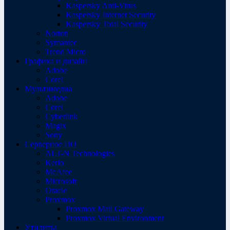
Kaspersky Anti-Virus
Kaspersky Internet Security
Kaspersky Total Security
Norton
Symantec
Trend Micro
Графика и дизайн
Adobe
Corel
Мультимедиа
Adobe
Corel
Cyberlink
Magix
Sony
Серверное ПО
ALT-N Technologies
Kerio
McAfee
Microsoft
Oracle
Proxmox
Proxmox Mail Gateway
Proxmox Virtual Environment
Утилиты