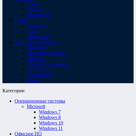
Zoom
Acronis
TeamViewer
САПР
Autodesk
Corel
SolidWorks
Средства разработки
Microsoft
SmartBear Software
JetBrains
Allround Automations
DevExpress
Embarcadero
Devart
Категории
Операционные системы
Microsoft
Windows 7
Windows 8
Windows 10
Windows 11
Офисное ПО