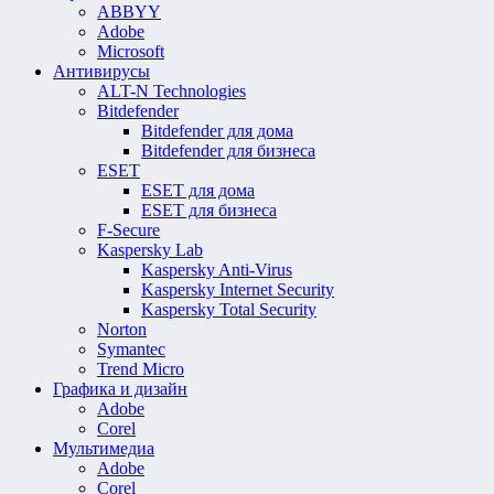
ABBYY
Adobe
Microsoft
Антивирусы
ALT-N Technologies
Bitdefender
Bitdefender для дома
Bitdefender для бизнеса
ESET
ESET для дома
ESET для бизнеса
F-Secure
Kaspersky Lab
Kaspersky Anti-Virus
Kaspersky Internet Security
Kaspersky Total Security
Norton
Symantec
Trend Micro
Графика и дизайн
Adobe
Corel
Мультимедиа
Adobe
Corel