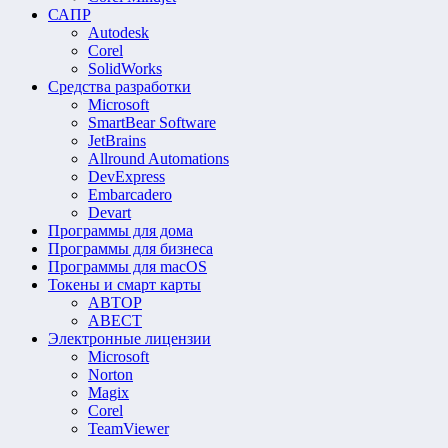
САПР
Autodesk
Corel
SolidWorks
Средства разработки
Microsoft
SmartBear Software
JetBrains
Allround Automations
DevExpress
Embarcadero
Devart
Программы для дома
Программы для бизнеса
Программы для macOS
Токены и смарт карты
АВТОР
АВЕСТ
Электронные лицензии
Microsoft
Norton
Magix
Corel
TeamViewer