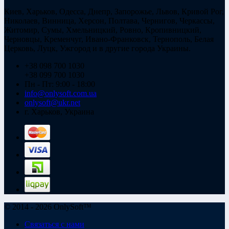
Киев, Харьков, Одесса, Днепр, Запорожье, Львов, Кривой Рог,
Николаев, Винница, Херсон, Полтава, Чернигов, Черкассы,
Житомир, Сумы, Хмельницкий, Ровно, Кропивницкий,
Черновцы, Кременчуг, Ивано-Франковск, Тернополь, Белая
Церковь, Луцк, Ужгород и в другие города Украины.
+38 098 700 1030
+38 099 700 1030
Пн - Пт: 9:00 - 18:00
info@onlysoft.com.ua
onlysoft@ukr.net
г. Харьков, Украина
© 2014 - 2026 OnlySoft™
Связаться с нами