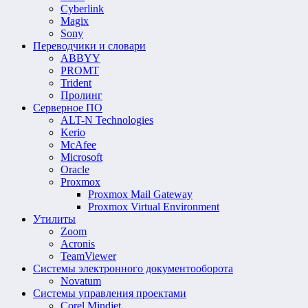
Cyberlink
Magix
Sony
Переводчики и словари
ABBYY
PROMT
Trident
Пролинг
Серверное ПО
ALT-N Technologies
Kerio
McAfee
Microsoft
Oracle
Proxmox
Proxmox Mail Gateway
Proxmox Virtual Environment
Утилиты
Zoom
Acronis
TeamViewer
Системы электронного документооборота
Novatum
Системы управления проектами
Corel Mindjet