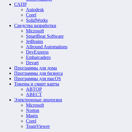
САПР
Autodesk
Corel
SolidWorks
Средства разработки
Microsoft
SmartBear Software
JetBrains
Allround Automations
DevExpress
Embarcadero
Devart
Программы для дома
Программы для бизнеса
Программы для macOS
Токены и смарт карты
АВТОР
АВЕСТ
Электронные лицензии
Microsoft
Norton
Magix
Corel
TeamViewer