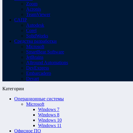
Zoom
Acronis
TeamViewer
САПР
Autodesk
Corel
SolidWorks
Средства разработки
Microsoft
SmartBear Software
JetBrains
Allround Automations
DevExpress
Embarcadero
Devart
Категории
Операционные системы
Microsoft
Windows 7
Windows 8
Windows 10
Windows 11
Офисное ПО