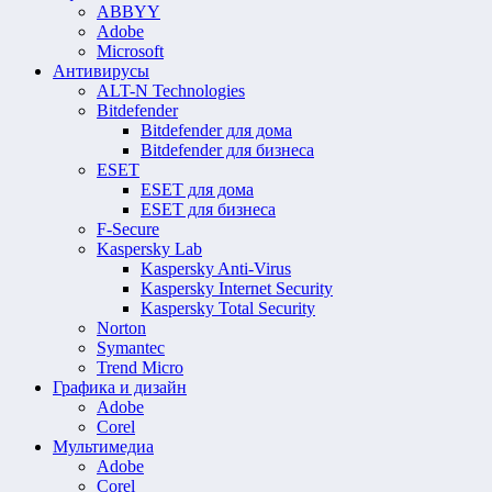
ABBYY
Adobe
Microsoft
Антивирусы
ALT-N Technologies
Bitdefender
Bitdefender для дома
Bitdefender для бизнеса
ESET
ESET для дома
ESET для бизнеса
F-Secure
Kaspersky Lab
Kaspersky Anti-Virus
Kaspersky Internet Security
Kaspersky Total Security
Norton
Symantec
Trend Micro
Графика и дизайн
Adobe
Corel
Мультимедиа
Adobe
Corel