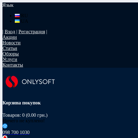
Язык
RU
UA
|
Вход
|
Регистрация
|
Акции
Новости
Статьи
Обзоры
Услуги
Контакты
Корзина покупок
Товаров: 0 (0.00 грн.)
Ничего не куплено!
098 700 1030