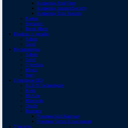
Kaspersky Anti-Virus
Kaspersky Internet Security
Kaspersky Total Security
Norton
Symantec
Trend Micro
Графика и дизайн
Adobe
Corel
Мультимедиа
Adobe
Corel
Cyberlink
Magix
Sony
Серверное ПО
ALT-N Technologies
Kerio
McAfee
Microsoft
Oracle
Proxmox
Proxmox Mail Gateway
Proxmox Virtual Environment
Утилиты