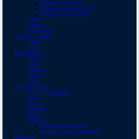
Kaspersky Anti-Virus
Kaspersky Internet Security
Kaspersky Total Security
Norton
Symantec
Trend Micro
Графика и дизайн
Adobe
Corel
Мультимедиа
Adobe
Corel
Cyberlink
Magix
Sony
Серверное ПО
ALT-N Technologies
Kerio
McAfee
Microsoft
Oracle
Proxmox
Proxmox Mail Gateway
Proxmox Virtual Environment
Утилиты