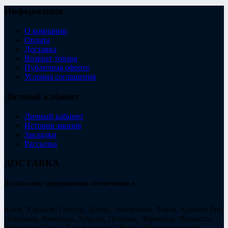
Информация
О компании
Оплата
Доставка
Возврат товара
Публичная оферта
Условия соглашения
Личный кабинет
Личный кабинет
История заказов
Закладки
Рассылка
ДОСТАВКА
Доставляем программное обеспечение в
Киев, Харьков, Одесса, Днепр, Запорожье, Львов, Кривой Рог,
Николаев, Винница, Херсон, Полтава, Чернигов, Черкассы,
Житомир, Сумы, Хмельницкий, Ровно, Кропивницкий,