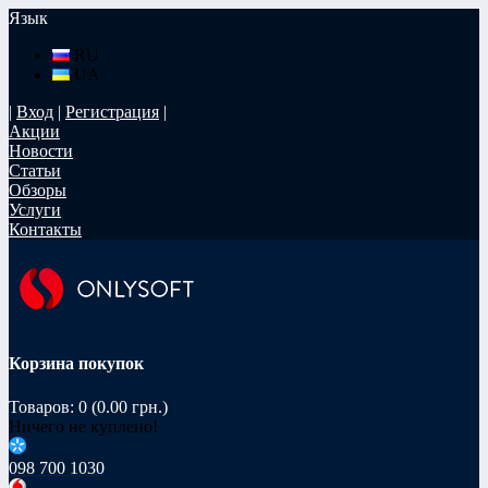
Язык
RU
UA
|
Вход
|
Регистрация
|
Акции
Новости
Статьи
Обзоры
Услуги
Контакты
Корзина покупок
Товаров: 0 (0.00 грн.)
Ничего не куплено!
098 700 1030