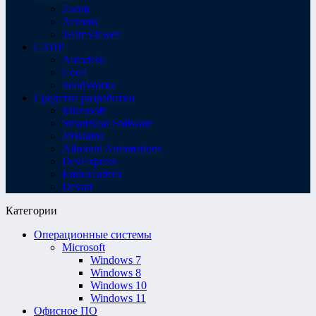
Zoom
Acronis
TeamViewer
САПР
Autodesk
Corel
SolidWorks
Средства разработки
Microsoft
SmartBear Software
JetBrains
Allround Automations
DevExpress
Embarcadero
Devart
Категории
Операционные системы
Microsoft
Windows 7
Windows 8
Windows 10
Windows 11
Офисное ПО