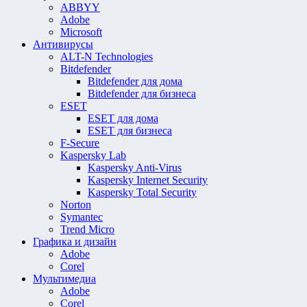
ABBYY
Adobe
Microsoft
Антивирусы
ALT-N Technologies
Bitdefender
Bitdefender для дома
Bitdefender для бизнеса
ESET
ESET для дома
ESET для бизнеса
F-Secure
Kaspersky Lab
Kaspersky Anti-Virus
Kaspersky Internet Security
Kaspersky Total Security
Norton
Symantec
Trend Micro
Графика и дизайн
Adobe
Corel
Мультимедиа
Adobe
Corel