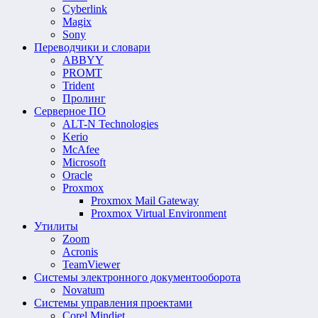
Cyberlink
Magix
Sony
Переводчики и словари
ABBYY
PROMT
Trident
Пролинг
Серверное ПО
ALT-N Technologies
Kerio
McAfee
Microsoft
Oracle
Proxmox
Proxmox Mail Gateway
Proxmox Virtual Environment
Утилиты
Zoom
Acronis
TeamViewer
Системы электронного документооборота
Novatum
Системы управления проектами
Corel Mindjet