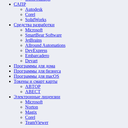
САПР
Autodesk
Corel
SolidWorks
Средства разработки
Microsoft
SmartBear Software
JetBrains
Allround Automations
DevExpress
Embarcadero
Devart
Программы для дома
Программы для бизнеса
Программы для macOS
Токены и смарт карты
АВТОР
АВЕСТ
Электронные лицензии
Microsoft
Norton
Magix
Corel
TeamViewer