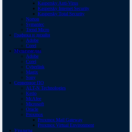
Kaspersky Anti-Virus
Kaspersky Internet Security
Kaspersky Total Security
Norton
Symantec
Trend Micro
Графика и дизайн
Adobe
Corel
Мультимедиа
Adobe
Corel
Cyberlink
Magix
Sony
Серверное ПО
ALT-N Technologies
Kerio
McAfee
Microsoft
Oracle
Proxmox
Proxmox Mail Gateway
Proxmox Virtual Environment
Утилиты