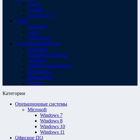
Zoom
Acronis
TeamViewer
САПР
Autodesk
Corel
SolidWorks
Средства разработки
Microsoft
SmartBear Software
JetBrains
Allround Automations
DevExpress
Embarcadero
Devart
Категории
Операционные системы
Microsoft
Windows 7
Windows 8
Windows 10
Windows 11
Офисное ПО