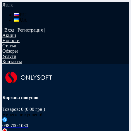
Язык
RU
UA
|
Вход
|
Регистрация
|
Акции
Новости
Статьи
Обзоры
Услуги
Контакты
Корзина покупок
Товаров: 0 (0.00 грн.)
Ничего не куплено!
098 700 1030