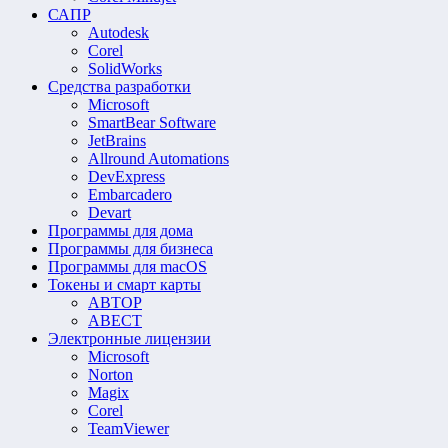
САПР
Autodesk
Corel
SolidWorks
Средства разработки
Microsoft
SmartBear Software
JetBrains
Allround Automations
DevExpress
Embarcadero
Devart
Программы для дома
Программы для бизнеса
Программы для macOS
Токены и смарт карты
АВТОР
АВЕСТ
Электронные лицензии
Microsoft
Norton
Magix
Corel
TeamViewer