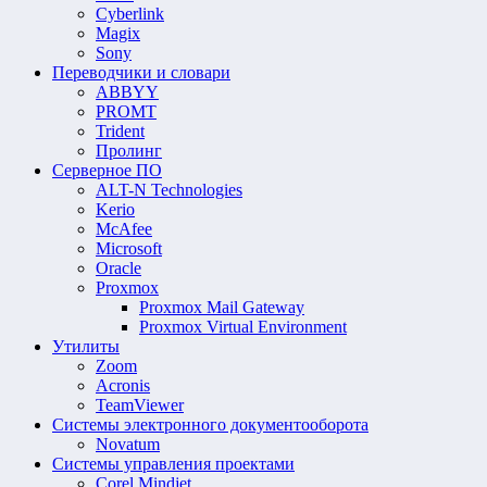
Cyberlink
Magix
Sony
Переводчики и словари
ABBYY
PROMT
Trident
Пролинг
Серверное ПО
ALT-N Technologies
Kerio
McAfee
Microsoft
Oracle
Proxmox
Proxmox Mail Gateway
Proxmox Virtual Environment
Утилиты
Zoom
Acronis
TeamViewer
Системы электронного документооборота
Novatum
Системы управления проектами
Corel Mindjet