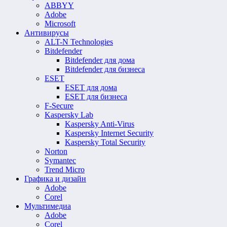
ABBYY
Adobe
Microsoft
Антивирусы
ALT-N Technologies
Bitdefender
Bitdefender для дома
Bitdefender для бизнеса
ESET
ESET для дома
ESET для бизнеса
F-Secure
Kaspersky Lab
Kaspersky Anti-Virus
Kaspersky Internet Security
Kaspersky Total Security
Norton
Symantec
Trend Micro
Графика и дизайн
Adobe
Corel
Мультимедиа
Adobe
Corel