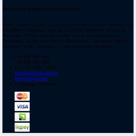
Доставляем программное обеспечение в
Киев, Харьков, Одесса, Днепр, Запорожье, Львов, Кривой Рог,
Николаев, Винница, Херсон, Полтава, Чернигов, Черкассы,
Житомир, Сумы, Хмельницкий, Ровно, Кропивницкий,
Черновцы, Кременчуг, Ивано-Франковск, Тернополь, Белая
Церковь, Луцк, Ужгород и в другие города Украины.
+38 098 700 1030
+38 099 700 1030
Пн - Пт: 9:00 - 18:00
info@onlysoft.com.ua
onlysoft@ukr.net
г. Харьков, Украина