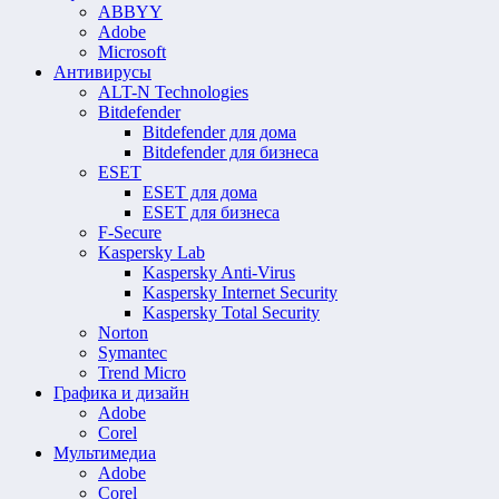
ABBYY
Adobe
Microsoft
Антивирусы
ALT-N Technologies
Bitdefender
Bitdefender для дома
Bitdefender для бизнеса
ESET
ESET для дома
ESET для бизнеса
F-Secure
Kaspersky Lab
Kaspersky Anti-Virus
Kaspersky Internet Security
Kaspersky Total Security
Norton
Symantec
Trend Micro
Графика и дизайн
Adobe
Corel
Мультимедиа
Adobe
Corel