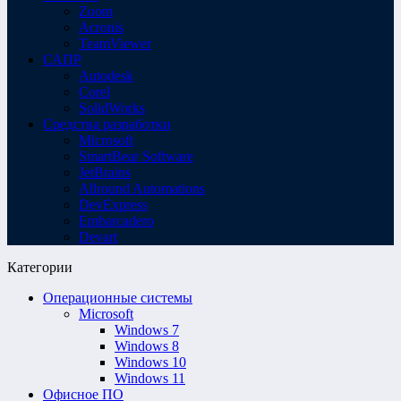
Zoom
Acronis
TeamViewer
САПР
Autodesk
Corel
SolidWorks
Средства разработки
Microsoft
SmartBear Software
JetBrains
Allround Automations
DevExpress
Embarcadero
Devart
Категории
Операционные системы
Microsoft
Windows 7
Windows 8
Windows 10
Windows 11
Офисное ПО