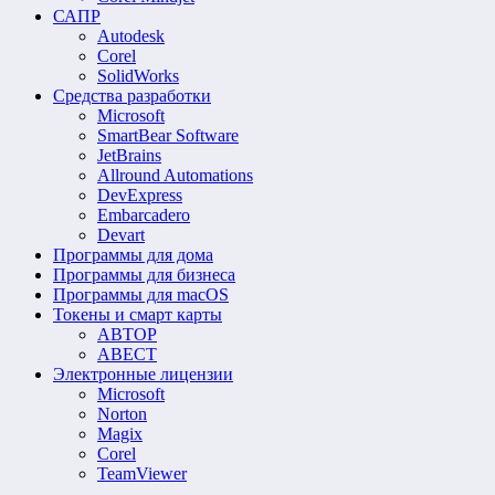
САПР
Autodesk
Corel
SolidWorks
Средства разработки
Microsoft
SmartBear Software
JetBrains
Allround Automations
DevExpress
Embarcadero
Devart
Программы для дома
Программы для бизнеса
Программы для macOS
Токены и смарт карты
АВТОР
АВЕСТ
Электронные лицензии
Microsoft
Norton
Magix
Corel
TeamViewer