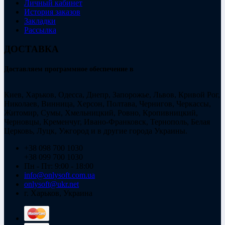
Личный кабинет
История заказов
Закладки
Рассылка
ДОСТАВКА
Доставляем программное обеспечение в
Киев, Харьков, Одесса, Днепр, Запорожье, Львов, Кривой Рог,
Николаев, Винница, Херсон, Полтава, Чернигов, Черкассы,
Житомир, Сумы, Хмельницкий, Ровно, Кропивницкий,
Черновцы, Кременчуг, Ивано-Франковск, Тернополь, Белая
Церковь, Луцк, Ужгород и в другие города Украины.
+38 098 700 1030
+38 099 700 1030
Пн - Пт: 9:00 - 18:00
info@onlysoft.com.ua
onlysoft@ukr.net
г. Харьков, Украина