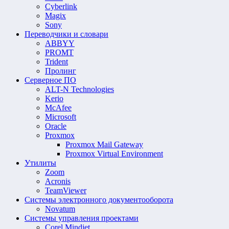
Cyberlink
Magix
Sony
Переводчики и словари
ABBYY
PROMT
Trident
Пролинг
Серверное ПО
ALT-N Technologies
Kerio
McAfee
Microsoft
Oracle
Proxmox
Proxmox Mail Gateway
Proxmox Virtual Environment
Утилиты
Zoom
Acronis
TeamViewer
Системы электронного документооборота
Novatum
Системы управления проектами
Corel Mindjet