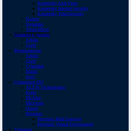
Kaspersky Anti-Virus
Kaspersky Internet Security
Kaspersky Total Security
Norton
Symantec
Trend Micro
Графика и дизайн
Adobe
Corel
Мультимедиа
Adobe
Corel
Cyberlink
Magix
Sony
Серверное ПО
ALT-N Technologies
Kerio
McAfee
Microsoft
Oracle
Proxmox
Proxmox Mail Gateway
Proxmox Virtual Environment
Утилиты