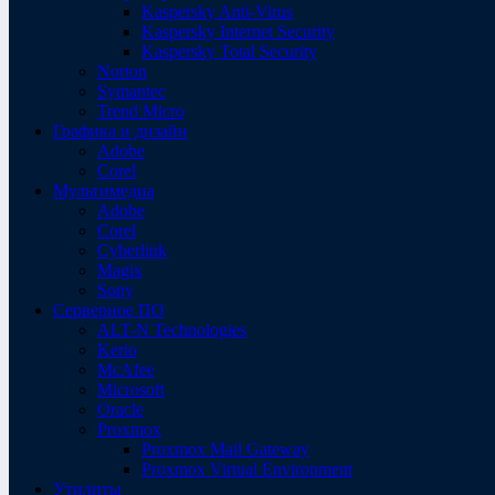
Kaspersky Anti-Virus
Kaspersky Internet Security
Kaspersky Total Security
Norton
Symantec
Trend Micro
Графика и дизайн
Adobe
Corel
Мультимедиа
Adobe
Corel
Cyberlink
Magix
Sony
Серверное ПО
ALT-N Technologies
Kerio
McAfee
Microsoft
Oracle
Proxmox
Proxmox Mail Gateway
Proxmox Virtual Environment
Утилиты