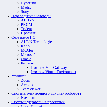
Cyberlink
Magix
Sony
Переводчики и словари
ABBYY
PROMT
Trident
Пролинг
Серверное ПО
ALT-N Technologies
Kerio
McAfee
Microsoft
Oracle
Proxmox
Proxmox Mail Gateway
Proxmox Virtual Environment
Утилиты
Zoom
Acronis
TeamViewer
Системы электронного документооборота
Novatum
Системы управления проектами
Corel Mindjet