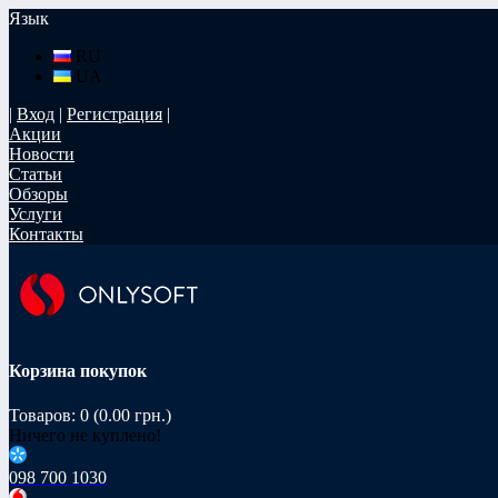
Язык
RU
UA
|
Вход
|
Регистрация
|
Акции
Новости
Статьи
Обзоры
Услуги
Контакты
Корзина покупок
Товаров: 0 (0.00 грн.)
Ничего не куплено!
098 700 1030