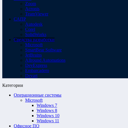
Zoom
Acronis
TeamViewer
САПР
Autodesk
Corel
SolidWorks
Средства разработки
Microsoft
SmartBear Software
JetBrains
Allround Automations
DevExpress
Embarcadero
Devart
Категории
Операционные системы
Microsoft
Windows 7
Windows 8
Windows 10
Windows 11
Офисное ПО