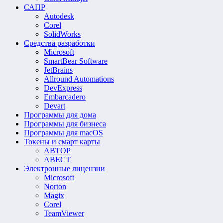
САПР
Autodesk
Corel
SolidWorks
Средства разработки
Microsoft
SmartBear Software
JetBrains
Allround Automations
DevExpress
Embarcadero
Devart
Программы для дома
Программы для бизнеса
Программы для macOS
Токены и смарт карты
АВТОР
АВЕСТ
Электронные лицензии
Microsoft
Norton
Magix
Corel
TeamViewer