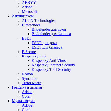
ABBYY
Adobe
Microsoft
Антивирусы
ALT-N Technologies
Bitdefender
Bitdefender для дома
Bitdefender для бизнеса
ESET
ESET для дома
ESET для бизнеса
F-Secure
Kaspersky Lab
Kaspersky Anti-Virus
Kaspersky Internet Security
Kaspersky Total Security
Norton
Symantec
Trend Micro
Графика и дизайн
Adobe
Corel
Мультимедиа
Adobe
Corel