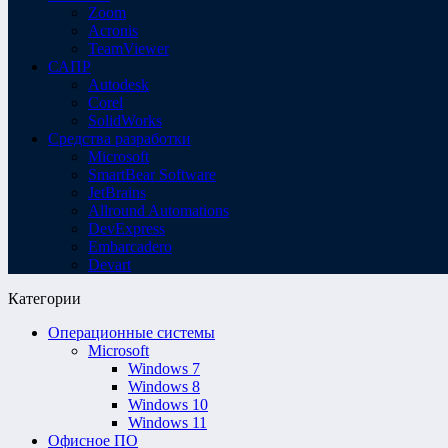
Zoom
Acronis
TeamViewer
САПР
Autodesk
Corel
SolidWorks
Средства разработки
Microsoft
SmartBear Software
JetBrains
Allround Automations
DevExpress
Embarcadero
Devart
Категории
Операционные системы
Microsoft
Windows 7
Windows 8
Windows 10
Windows 11
Офисное ПО