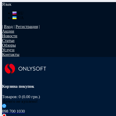
Язык
RU
UA
|
Вход
|
Регистрация
|
Акции
Новости
Статьи
Обзоры
Услуги
Контакты
Корзина покупок
Товаров: 0 (0.00 грн.)
Ничего не куплено!
098 700 1030