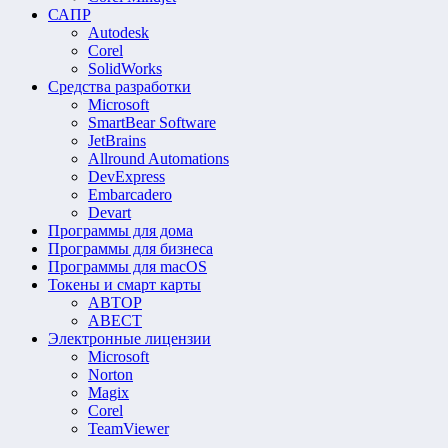
САПР
Autodesk
Corel
SolidWorks
Средства разработки
Microsoft
SmartBear Software
JetBrains
Allround Automations
DevExpress
Embarcadero
Devart
Программы для дома
Программы для бизнеса
Программы для macOS
Токены и смарт карты
АВТОР
АВЕСТ
Электронные лицензии
Microsoft
Norton
Magix
Corel
TeamViewer