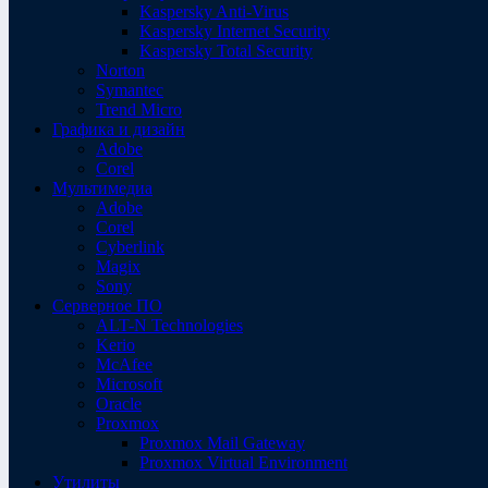
Kaspersky Anti-Virus
Kaspersky Internet Security
Kaspersky Total Security
Norton
Symantec
Trend Micro
Графика и дизайн
Adobe
Corel
Мультимедиа
Adobe
Corel
Cyberlink
Magix
Sony
Серверное ПО
ALT-N Technologies
Kerio
McAfee
Microsoft
Oracle
Proxmox
Proxmox Mail Gateway
Proxmox Virtual Environment
Утилиты