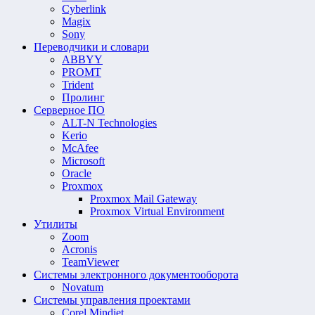
Cyberlink
Magix
Sony
Переводчики и словари
ABBYY
PROMT
Trident
Пролинг
Серверное ПО
ALT-N Technologies
Kerio
McAfee
Microsoft
Oracle
Proxmox
Proxmox Mail Gateway
Proxmox Virtual Environment
Утилиты
Zoom
Acronis
TeamViewer
Системы электронного документооборота
Novatum
Системы управления проектами
Corel Mindjet