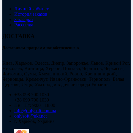
Личный кабинет
История заказов
Закладки
Рассылка
ДОСТАВКА
Доставляем программное обеспечение в
Киев, Харьков, Одесса, Днепр, Запорожье, Львов, Кривой Рог,
Николаев, Винница, Херсон, Полтава, Чернигов, Черкассы,
Житомир, Сумы, Хмельницкий, Ровно, Кропивницкий,
Черновцы, Кременчуг, Ивано-Франковск, Тернополь, Белая
Церковь, Луцк, Ужгород и в другие города Украины.
+38 098 700 1030
+38 099 700 1030
Пн - Пт: 9:00 - 18:00
info@onlysoft.com.ua
onlysoft@ukr.net
г. Харьков, Украина