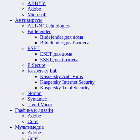
ABBYY
Adobe
Microsoft
Антивирусы
ALT-N Technologies
Bitdefender
Bitdefender для дома
Bitdefender для бизнеса
ESET
ESET для дома
ESET для бизнеса
F-Secure
Kaspersky Lab
Kaspersky Anti-Virus
Kaspersky Internet Security
Kaspersky Total Security
Norton
Symantec
Trend Micro
Графика и дизайн
Adobe
Corel
Мультимедиа
Adobe
Corel