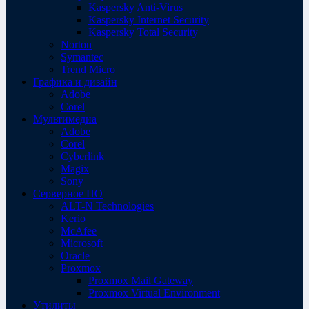
Kaspersky Anti-Virus
Kaspersky Internet Security
Kaspersky Total Security
Norton
Symantec
Trend Micro
Графика и дизайн
Adobe
Corel
Мультимедиа
Adobe
Corel
Cyberlink
Magix
Sony
Серверное ПО
ALT-N Technologies
Kerio
McAfee
Microsoft
Oracle
Proxmox
Proxmox Mail Gateway
Proxmox Virtual Environment
Утилиты