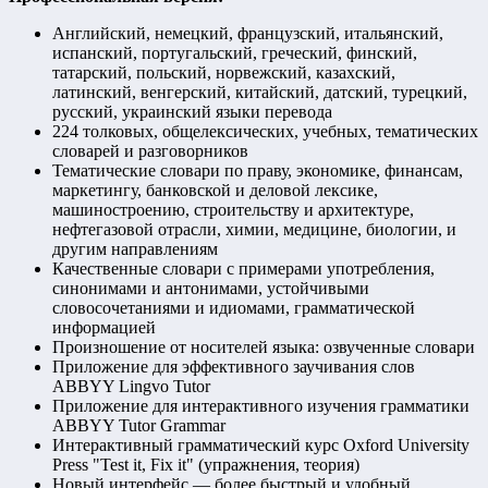
Английский, немецкий, французский, итальянский,
испанский, португальский, греческий, финский,
татарский, польский, норвежский, казахский,
латинский, венгерский, китайский, датский, турецкий,
русский, украинский языки перевода
224 толковых, общелексических, учебных, тематических
словарей и разговорников
Тематические словари по праву, экономике, финансам,
маркетингу, банковской и деловой лексике,
машиностроению, строительству и архитектуре,
нефтегазовой отрасли, химии, медицине, биологии, и
другим направлениям
Качественные словари с примерами употребления,
синонимами и антонимами, устойчивыми
словосочетаниями и идиомами, грамматической
информацией
Произношение от носителей языка: озвученные словари
Приложение для эффективного заучивания слов
ABBYY Lingvo Tutor
Приложение для интерактивного изучения грамматики
ABBYY Tutor Grammar
Интерактивный грамматический курс Oxford University
Press "Test it, Fix it" (упражнения, теория)
Новый интерфейс — более быстрый и удобный