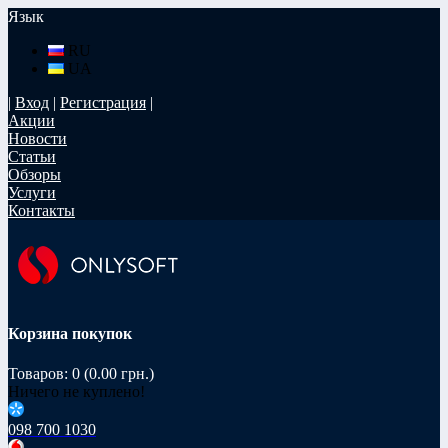
Язык
RU
UA
|
Вход
|
Регистрация
|
Акции
Новости
Статьи
Обзоры
Услуги
Контакты
Корзина покупок
Товаров: 0 (0.00 грн.)
Ничего не куплено!
098 700 1030