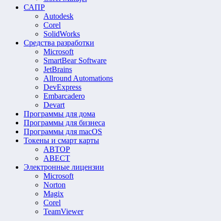
САПР
Autodesk
Corel
SolidWorks
Средства разработки
Microsoft
SmartBear Software
JetBrains
Allround Automations
DevExpress
Embarcadero
Devart
Программы для дома
Программы для бизнеса
Программы для macOS
Токены и смарт карты
АВТОР
АВЕСТ
Электронные лицензии
Microsoft
Norton
Magix
Corel
TeamViewer