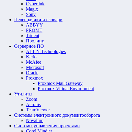
Cyberlink
Magix
Sony
Переводчики и словари
ABBYY
PROMT
Trident
Пролинг
Серверное ПО
ALT-N Technologies
Kerio
McAfee
Microsoft
Oracle
Proxmox
Proxmox Mail Gateway
Proxmox Virtual Environment
Утилиты
Zoom
Acronis
TeamViewer
Системы электронного документооборота
Novatum
Системы управления проектами
Corel Mindjet