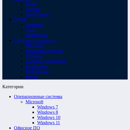
Zoom
Acronis
TeamViewer
САПР
Autodesk
Corel
SolidWorks
Средства разработки
Microsoft
SmartBear Software
JetBrains
Allround Automations
DevExpress
Embarcadero
Devart
Категории
Операционные системы
Microsoft
Windows 7
Windows 8
Windows 10
Windows 11
Офисное ПО