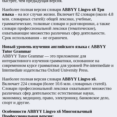
быстрее, чем предыдущая версия.
Наиболее полная версия словаря
ABBYY
Lingvo x6 Три
языка
– на все случаи жизни. Включает 82 словаря (около 4.8
млн. словарных статей): общей лексики, учебные,
грамматические, толковые словари и разговорники, а также
словари профессиональной лексики (тематические),
охватывающие множество различных сфер деятельности.
Срок использования – не ограничен.
Новый уровень изучения английского языка с ABBYY
Tutor Grammar
ABBYY Tutor Grammar — это приложение для
интерактивного изучения грамматики, основанное на
современном курсе грамматики для уровней Pre-intermediate и
Intermediate издательства Oxford University Press.
Наиболее полная версия словаря
ABBYY Lingvo x6
.
Включает 224 словаря (более 10.6 млн. словарных статей).
Словари профессиональной лексики охватывают множество
различных сфер деятельности: естественные науки,
экономику, медицину, право, электронику, банковское дело,
спорт и другие.
Особенности ABBYY Lingvo x6 Многоязычный
Профессиональная версия: