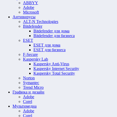
ABBYY
Adobe
Microsoft
Антивирусы
ALT-N Technologies
Bitdefender
Bitdefender для дома
Bitdefender для бизнеса
ESET
ESET для дома
ESET для бизнеса
F-Secure
Kaspersky Lab
Kaspersky Anti-Virus
Kaspersky Internet Security
Kaspersky Total Security
Norton
Symantec
Trend Micro
Графика и дизайн
Adobe
Corel
Мультимедиа
Adobe
Corel