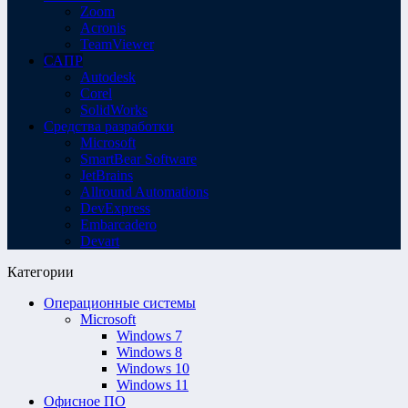
Zoom
Acronis
TeamViewer
САПР
Autodesk
Corel
SolidWorks
Средства разработки
Microsoft
SmartBear Software
JetBrains
Allround Automations
DevExpress
Embarcadero
Devart
Категории
Операционные системы
Microsoft
Windows 7
Windows 8
Windows 10
Windows 11
Офисное ПО