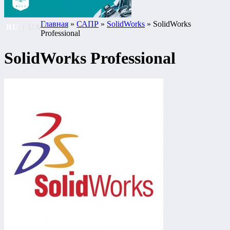
Главная
»
САПР
»
SolidWorks
» SolidWorks
RU
|
UA
Professional
SolidWorks Professional