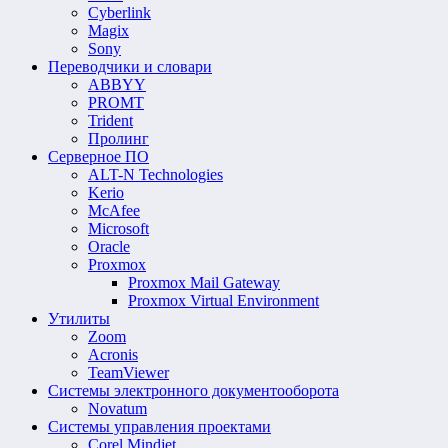
Cyberlink
Magix
Sony
Переводчики и словари
ABBYY
PROMT
Trident
Пролинг
Серверное ПО
ALT-N Technologies
Kerio
McAfee
Microsoft
Oracle
Proxmox
Proxmox Mail Gateway
Proxmox Virtual Environment
Утилиты
Zoom
Acronis
TeamViewer
Системы электронного документооборота
Novatum
Системы управления проектами
Corel Mindjet