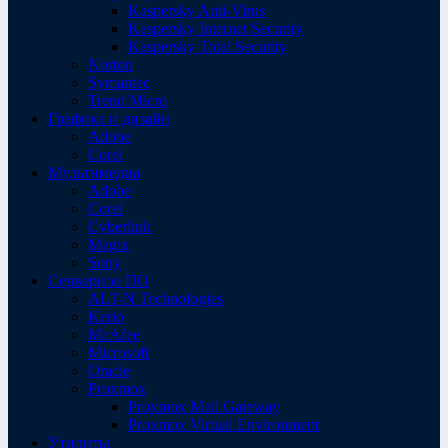
Kaspersky Anti-Virus
Kaspersky Internet Security
Kaspersky Total Security
Norton
Symantec
Trend Micro
Графика и дизайн
Adobe
Corel
Мультимедиа
Adobe
Corel
Cyberlink
Magix
Sony
Серверное ПО
ALT-N Technologies
Kerio
McAfee
Microsoft
Oracle
Proxmox
Proxmox Mail Gateway
Proxmox Virtual Environment
Утилиты