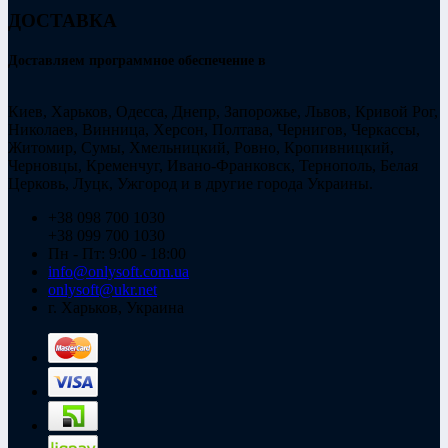
ДОСТАВКА
Доставляем программное обеспечение в
Киев, Харьков, Одесса, Днепр, Запорожье, Львов, Кривой Рог,
Николаев, Винница, Херсон, Полтава, Чернигов, Черкассы,
Житомир, Сумы, Хмельницкий, Ровно, Кропивницкий,
Черновцы, Кременчуг, Ивано-Франковск, Тернополь, Белая
Церковь, Луцк, Ужгород и в другие города Украины.
+38 098 700 1030
+38 099 700 1030
Пн - Пт: 9:00 - 18:00
info@onlysoft.com.ua
onlysoft@ukr.net
г. Харьков, Украина