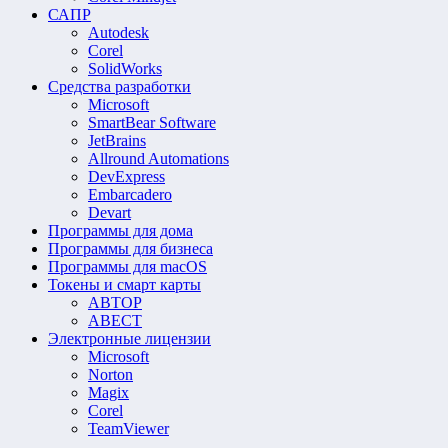
САПР
Autodesk
Corel
SolidWorks
Средства разработки
Microsoft
SmartBear Software
JetBrains
Allround Automations
DevExpress
Embarcadero
Devart
Программы для дома
Программы для бизнеса
Программы для macOS
Токены и смарт карты
АВТОР
АВЕСТ
Электронные лицензии
Microsoft
Norton
Magix
Corel
TeamViewer