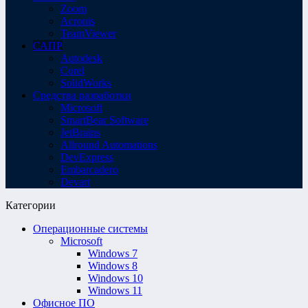
Zoom
Acronis
TeamViewer
САПР
Autodesk
Corel
SolidWorks
Средства разработки
Microsoft
SmartBear Software
JetBrains
Allround Automations
DevExpress
Embarcadero
Devart
Категории
Операционные системы
Microsoft
Windows 7
Windows 8
Windows 10
Windows 11
Офисное ПО