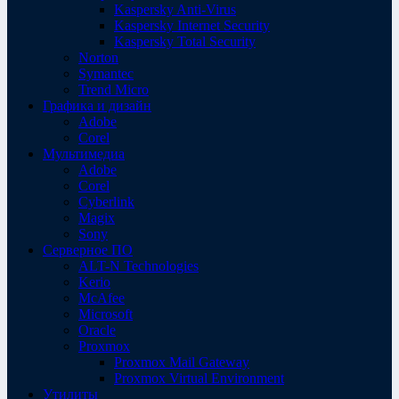
Kaspersky Anti-Virus
Kaspersky Internet Security
Kaspersky Total Security
Norton
Symantec
Trend Micro
Графика и дизайн
Adobe
Corel
Мультимедиа
Adobe
Corel
Cyberlink
Magix
Sony
Серверное ПО
ALT-N Technologies
Kerio
McAfee
Microsoft
Oracle
Proxmox
Proxmox Mail Gateway
Proxmox Virtual Environment
Утилиты