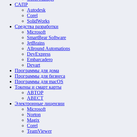
САПР
Autodesk
Corel
SolidWorks
Средства разработки
Microsoft
SmartBear Software
JetBrains
Allround Automations
DevExpress
Embarcadero
Devart
Программы для дома
Программы для бизнеса
Программы для macOS
Токены и смарт карты
АВТОР
АВЕСТ
Электронные лицензии
Microsoft
Norton
Magix
Corel
TeamViewer