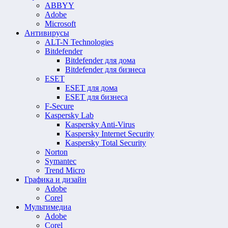
ABBYY
Adobe
Microsoft
Антивирусы
ALT-N Technologies
Bitdefender
Bitdefender для дома
Bitdefender для бизнеса
ESET
ESET для дома
ESET для бизнеса
F-Secure
Kaspersky Lab
Kaspersky Anti-Virus
Kaspersky Internet Security
Kaspersky Total Security
Norton
Symantec
Trend Micro
Графика и дизайн
Adobe
Corel
Мультимедиа
Adobe
Corel