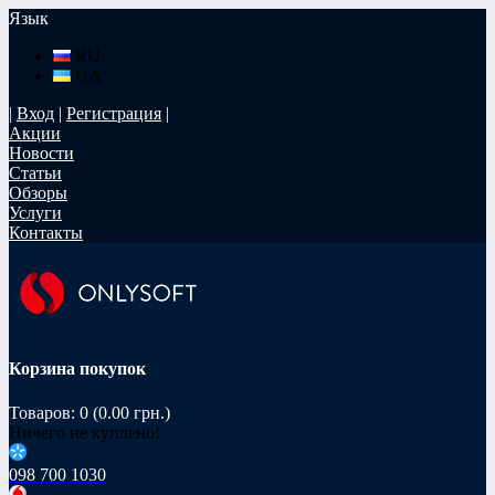
Язык
RU
UA
|
Вход
|
Регистрация
|
Акции
Новости
Статьи
Обзоры
Услуги
Контакты
Корзина покупок
Товаров: 0 (0.00 грн.)
Ничего не куплено!
098 700 1030