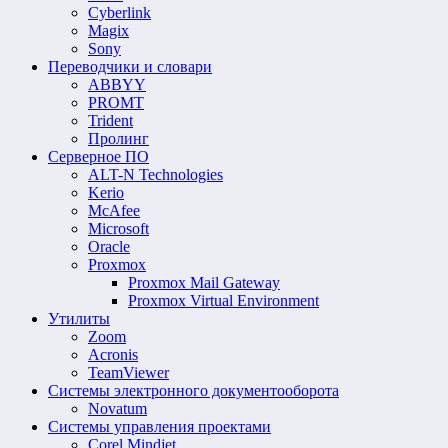
Cyberlink
Magix
Sony
Переводчики и словари
ABBYY
PROMT
Trident
Пролинг
Серверное ПО
ALT-N Technologies
Kerio
McAfee
Microsoft
Oracle
Proxmox
Proxmox Mail Gateway
Proxmox Virtual Environment
Утилиты
Zoom
Acronis
TeamViewer
Системы электронного документооборота
Novatum
Системы управления проектами
Corel Mindjet