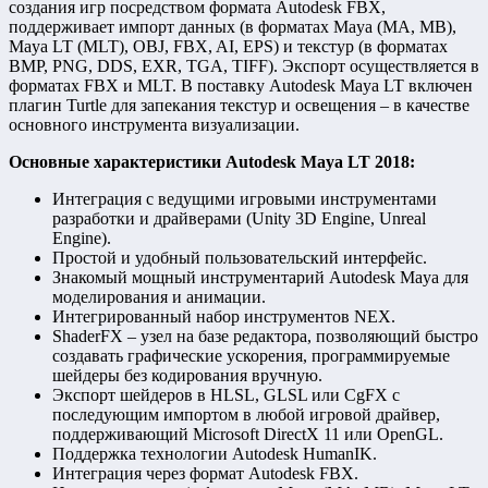
создания игр посредством формата Autodesk FBX,
поддерживает импорт данных (в форматах Maya (MA, MB),
Maya LT (MLT), OBJ, FBX, AI, EPS) и текстур (в форматах
BMP, PNG, DDS, EXR, TGA, TIFF). Экспорт осуществляется в
форматах FBX и MLT. В поставку Autodesk Maya LT включен
плагин Turtle для запекания текстур и освещения – в качестве
основного инструмента визуализации.
Основные характеристики Autodesk Maya LT 2018:
Интеграция с ведущими игровыми инструментами
разработки и драйверами (Unity 3D Engine, Unreal
Engine).
Простой и удобный пользовательский интерфейс.
Знакомый мощный инструментарий Autodesk Maya для
моделирования и анимации.
Интегрированный набор инструментов NEX.
ShaderFX – узел на базе редактора, позволяющий быстро
создавать графические ускорения, программируемые
шейдеры без кодирования вручную.
Экспорт шейдеров в HLSL, GLSL или CgFX с
последующим импортом в любой игровой драйвер,
поддерживающий Microsoft DirectX 11 или OpenGL.
Поддержка технологии Autodesk HumanIK.
Интеграция через формат Autodesk FBX.