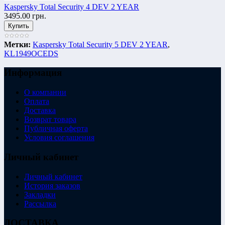
Kaspersky Total Security 4 DEV 2 YEAR
3495.00 грн.
Метки:
Kaspersky Total Security 5 DEV 2 YEAR
,
KL1949OCEDS
Информация
О компании
Оплата
Доставка
Возврат товара
Публичная оферта
Условия соглашения
Личный кабинет
Личный кабинет
История заказов
Закладки
Рассылка
ДОСТАВКА