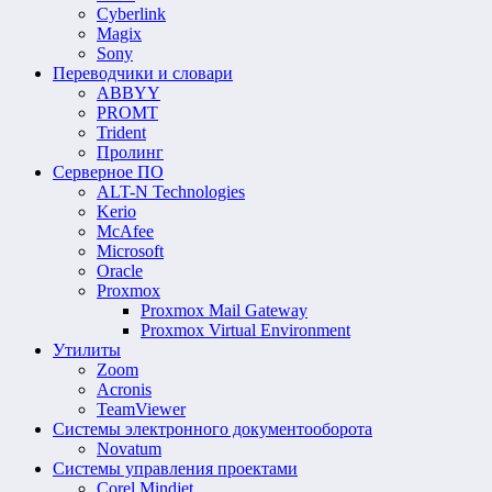
Cyberlink
Magix
Sony
Переводчики и словари
ABBYY
PROMT
Trident
Пролинг
Серверное ПО
ALT-N Technologies
Kerio
McAfee
Microsoft
Oracle
Proxmox
Proxmox Mail Gateway
Proxmox Virtual Environment
Утилиты
Zoom
Acronis
TeamViewer
Системы электронного документооборота
Novatum
Системы управления проектами
Corel Mindjet