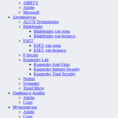
ABBYY
Adobe
Microsoft
Антивирусы
ALT-N Technologies
Bitdefender
Bitdefender для дома
Bitdefender для бизнеса
ESET
ESET для дома
ESET для бизнеса
F-Secure
Kaspersky Lab
Kaspersky Anti-Virus
Kaspersky Internet Security
Kaspersky Total Security
Norton
Symantec
Trend Micro
Графика и дизайн
Adobe
Corel
Мультимедиа
Adobe
Corel