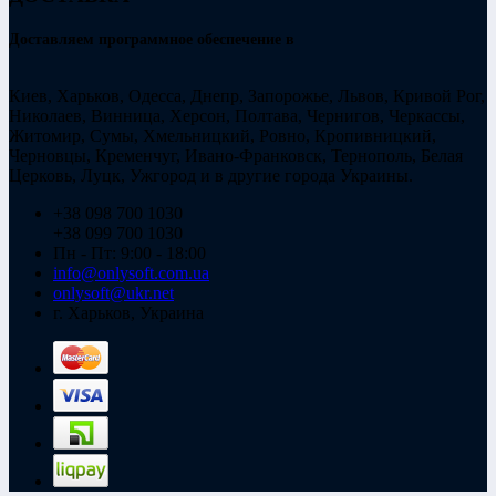
Доставляем программное обеспечение в
Киев, Харьков, Одесса, Днепр, Запорожье, Львов, Кривой Рог,
Николаев, Винница, Херсон, Полтава, Чернигов, Черкассы,
Житомир, Сумы, Хмельницкий, Ровно, Кропивницкий,
Черновцы, Кременчуг, Ивано-Франковск, Тернополь, Белая
Церковь, Луцк, Ужгород и в другие города Украины.
+38 098 700 1030
+38 099 700 1030
Пн - Пт: 9:00 - 18:00
info@onlysoft.com.ua
onlysoft@ukr.net
г. Харьков, Украина