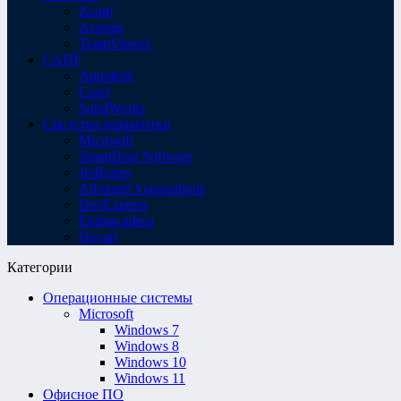
Zoom
Acronis
TeamViewer
САПР
Autodesk
Corel
SolidWorks
Средства разработки
Microsoft
SmartBear Software
JetBrains
Allround Automations
DevExpress
Embarcadero
Devart
Категории
Операционные системы
Microsoft
Windows 7
Windows 8
Windows 10
Windows 11
Офисное ПО