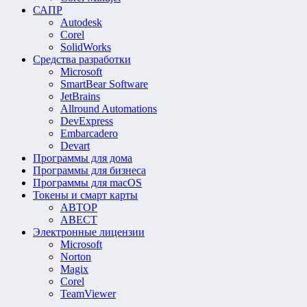
САПР
Autodesk
Corel
SolidWorks
Средства разработки
Microsoft
SmartBear Software
JetBrains
Allround Automations
DevExpress
Embarcadero
Devart
Программы для дома
Программы для бизнеса
Программы для macOS
Токены и смарт карты
АВТОР
АВЕСТ
Электронные лицензии
Microsoft
Norton
Magix
Corel
TeamViewer