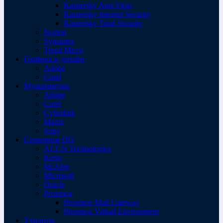
Kaspersky Anti-Virus
Kaspersky Internet Security
Kaspersky Total Security
Norton
Symantec
Trend Micro
Графика и дизайн
Adobe
Corel
Мультимедиа
Adobe
Corel
Cyberlink
Magix
Sony
Серверное ПО
ALT-N Technologies
Kerio
McAfee
Microsoft
Oracle
Proxmox
Proxmox Mail Gateway
Proxmox Virtual Environment
Утилиты