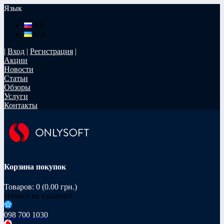
Язык
RU
UA
|
Вход
|
Регистрация
|
Акции
Новости
Статьи
Обзоры
Услуги
Контакты
Корзина покупок
Товаров: 0 (0.00 грн.)
Ничего не куплено!
098 700 1030