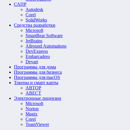
САПР
Autodesk
Corel
SolidWorks
Средства разработки
Microsoft
SmartBear Software
JetBrains
Allround Automations
DevExpress
Embarcadero
Devart
Программы для дома
Программы для бизнеса
Программы для macOS
Токены и смарт карты
АВТОР
АВЕСТ
Электронные лицензии
Microsoft
Norton
Magix
Corel
TeamViewer