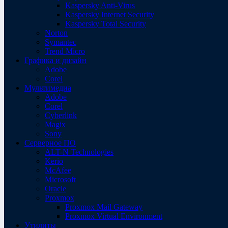
Kaspersky Anti-Virus
Kaspersky Internet Security
Kaspersky Total Security
Norton
Symantec
Trend Micro
Графика и дизайн
Adobe
Corel
Мультимедиа
Adobe
Corel
Cyberlink
Magix
Sony
Серверное ПО
ALT-N Technologies
Kerio
McAfee
Microsoft
Oracle
Proxmox
Proxmox Mail Gateway
Proxmox Virtual Environment
Утилиты