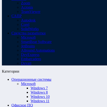
Zoom
Acronis
TeamViewer
САПР
Autodesk
Corel
SolidWorks
Средства разработки
Microsoft
SmartBear Software
JetBrains
Allround Automations
DevExpress
Embarcadero
Devart
Категории
Операционные системы
Microsoft
Windows 7
Windows 8
Windows 10
Windows 11
Офисное ПО