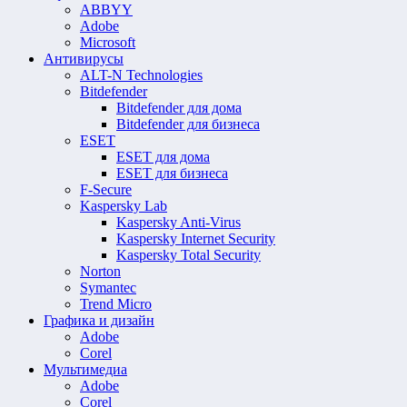
ABBYY
Adobe
Microsoft
Антивирусы
ALT-N Technologies
Bitdefender
Bitdefender для дома
Bitdefender для бизнеса
ESET
ESET для дома
ESET для бизнеса
F-Secure
Kaspersky Lab
Kaspersky Anti-Virus
Kaspersky Internet Security
Kaspersky Total Security
Norton
Symantec
Trend Micro
Графика и дизайн
Adobe
Corel
Мультимедиа
Adobe
Corel