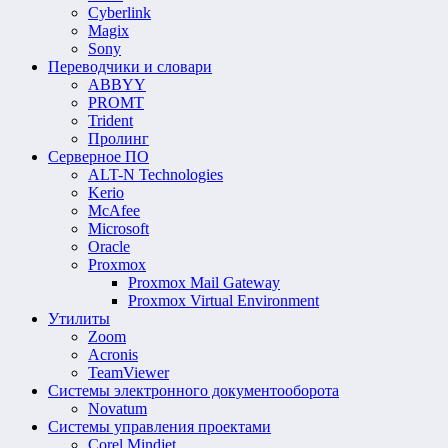
Cyberlink
Magix
Sony
Переводчики и словари
ABBYY
PROMT
Trident
Пролинг
Серверное ПО
ALT-N Technologies
Kerio
McAfee
Microsoft
Oracle
Proxmox
Proxmox Mail Gateway
Proxmox Virtual Environment
Утилиты
Zoom
Acronis
TeamViewer
Системы электронного документооборота
Novatum
Системы управления проектами
Corel Mindjet