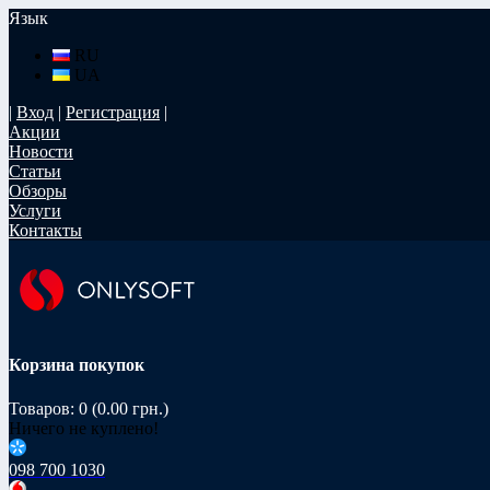
Язык
RU
UA
|
Вход
|
Регистрация
|
Акции
Новости
Статьи
Обзоры
Услуги
Контакты
Корзина покупок
Товаров: 0 (0.00 грн.)
Ничего не куплено!
098 700 1030