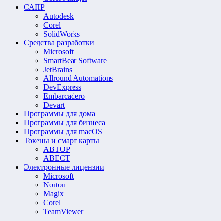
САПР
Autodesk
Corel
SolidWorks
Средства разработки
Microsoft
SmartBear Software
JetBrains
Allround Automations
DevExpress
Embarcadero
Devart
Программы для дома
Программы для бизнеса
Программы для macOS
Токены и смарт карты
АВТОР
АВЕСТ
Электронные лицензии
Microsoft
Norton
Magix
Corel
TeamViewer