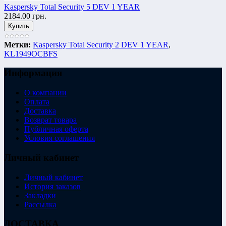
Kaspersky Total Security 5 DEV 1 YEAR
2184.00 грн.
Метки:
Kaspersky Total Security 2 DEV 1 YEAR
,
KL1949OCBFS
Информация
О компании
Оплата
Доставка
Возврат товара
Публичная оферта
Условия соглашения
Личный кабинет
Личный кабинет
История заказов
Закладки
Рассылка
ДОСТАВКА