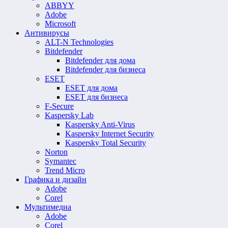
ABBYY
Adobe
Microsoft
Антивирусы
ALT-N Technologies
Bitdefender
Bitdefender для дома
Bitdefender для бизнеса
ESET
ESET для дома
ESET для бизнеса
F-Secure
Kaspersky Lab
Kaspersky Anti-Virus
Kaspersky Internet Security
Kaspersky Total Security
Norton
Symantec
Trend Micro
Графика и дизайн
Adobe
Corel
Мультимедиа
Adobe
Corel