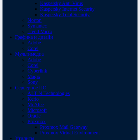
Kaspersky Anti-Virus
Kaspersky Internet Security
Kaspersky Total Security
Norton
Symantec
Trend Micro
Графика и дизайн
Adobe
Corel
Мультимедиа
Adobe
Corel
Cyberlink
Magix
Sony
Серверное ПО
ALT-N Technologies
Kerio
McAfee
Microsoft
Oracle
Proxmox
Proxmox Mail Gateway
Proxmox Virtual Environment
Утилиты