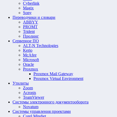
Cyberlink
Magix
Sony
Переводчики и словари
ABBYY
PROMT
Trident
Пролинг
Серверное ПО
ALT-N Technologies
Kerio
McAfee
Microsoft
Oracle
Proxmox
Proxmox Mail Gateway
Proxmox Virtual Environment
Утилиты
Zoom
Acronis
TeamViewer
Системы электронного документооборота
Novatum
Системы управления проектами
Corel Mindjet