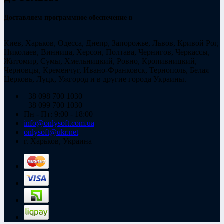
Доставляем программное обеспечение в
Киев, Харьков, Одесса, Днепр, Запорожье, Львов, Кривой Рог,
Николаев, Винница, Херсон, Полтава, Чернигов, Черкассы,
Житомир, Сумы, Хмельницкий, Ровно, Кропивницкий,
Черновцы, Кременчуг, Ивано-Франковск, Тернополь, Белая
Церковь, Луцк, Ужгород и в другие города Украины.
+38 098 700 1030
+38 099 700 1030
Пн - Пт: 9:00 - 18:00
info@onlysoft.com.ua
onlysoft@ukr.net
г. Харьков, Украина