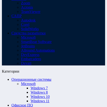
Zoom
Acronis
TeamViewer
САПР
Autodesk
Corel
SolidWorks
Средства разработки
Microsoft
SmartBear Software
JetBrains
Allround Automations
DevExpress
Embarcadero
Devart
Категории
Операционные системы
Microsoft
Windows 7
Windows 8
Windows 10
Windows 11
Офисное ПО