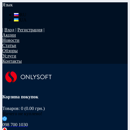
Язык
RU
UA
|
Вход
|
Регистрация
|
Акции
Новости
Статьи
Обзоры
Услуги
Контакты
Корзина покупок
Товаров: 0 (0.00 грн.)
Ничего не куплено!
098 700 1030