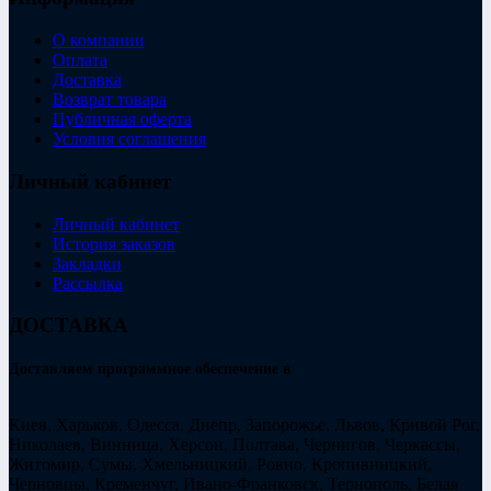
О компании
Оплата
Доставка
Возврат товара
Публичная оферта
Условия соглашения
Личный кабинет
Личный кабинет
История заказов
Закладки
Рассылка
ДОСТАВКА
Доставляем программное обеспечение в
Киев, Харьков, Одесса, Днепр, Запорожье, Львов, Кривой Рог,
Николаев, Винница, Херсон, Полтава, Чернигов, Черкассы,
Житомир, Сумы, Хмельницкий, Ровно, Кропивницкий,
Черновцы, Кременчуг, Ивано-Франковск, Тернополь, Белая