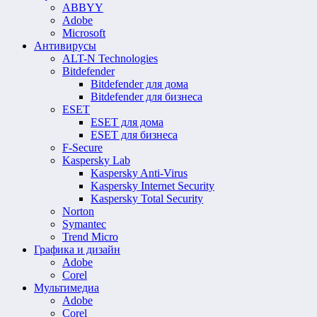
ABBYY
Adobe
Microsoft
Антивирусы
ALT-N Technologies
Bitdefender
Bitdefender для дома
Bitdefender для бизнеса
ESET
ESET для дома
ESET для бизнеса
F-Secure
Kaspersky Lab
Kaspersky Anti-Virus
Kaspersky Internet Security
Kaspersky Total Security
Norton
Symantec
Trend Micro
Графика и дизайн
Adobe
Corel
Мультимедиа
Adobe
Corel