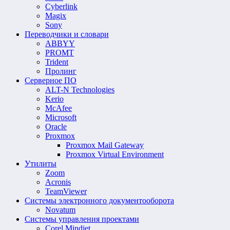
Cyberlink
Magix
Sony
Переводчики и словари
ABBYY
PROMT
Trident
Пролинг
Серверное ПО
ALT-N Technologies
Kerio
McAfee
Microsoft
Oracle
Proxmox
Proxmox Mail Gateway
Proxmox Virtual Environment
Утилиты
Zoom
Acronis
TeamViewer
Системы электронного документооборота
Novatum
Системы управления проектами
Corel Mindjet