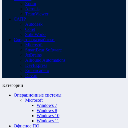
Zoom
Acronis
TeamViewer
САПР
Autodesk
Corel
SolidWorks
Средства разработки
Microsoft
SmartBear Software
JetBrains
Allround Automations
DevExpress
Embarcadero
Devart
Категории
Операционные системы
Microsoft
Windows 7
Windows 8
Windows 10
Windows 11
Офисное ПО