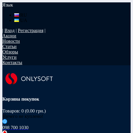
Язык
RU
UA
|
Вход
|
Регистрация
|
Акции
Новости
Статьи
Обзоры
Услуги
Контакты
Корзина покупок
Товаров: 0 (0.00 грн.)
Ничего не куплено!
098 700 1030