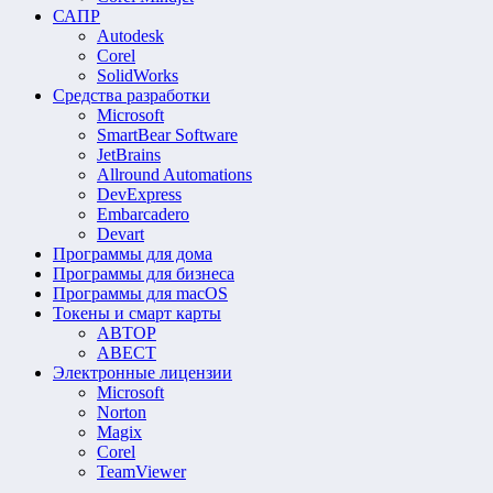
САПР
Autodesk
Corel
SolidWorks
Средства разработки
Microsoft
SmartBear Software
JetBrains
Allround Automations
DevExpress
Embarcadero
Devart
Программы для дома
Программы для бизнеса
Программы для macOS
Токены и смарт карты
АВТОР
АВЕСТ
Электронные лицензии
Microsoft
Norton
Magix
Corel
TeamViewer