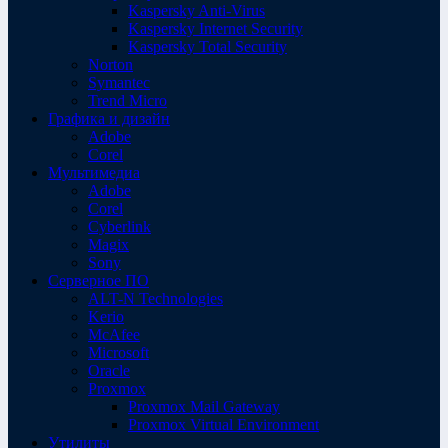
Kaspersky Anti-Virus
Kaspersky Internet Security
Kaspersky Total Security
Norton
Symantec
Trend Micro
Графика и дизайн
Adobe
Corel
Мультимедиа
Adobe
Corel
Cyberlink
Magix
Sony
Серверное ПО
ALT-N Technologies
Kerio
McAfee
Microsoft
Oracle
Proxmox
Proxmox Mail Gateway
Proxmox Virtual Environment
Утилиты