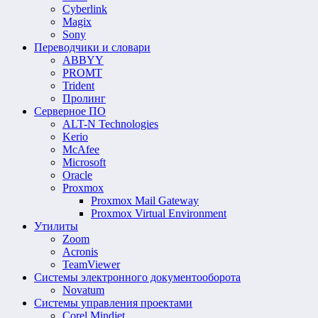
Cyberlink
Magix
Sony
Переводчики и словари
ABBYY
PROMT
Trident
Пролинг
Серверное ПО
ALT-N Technologies
Kerio
McAfee
Microsoft
Oracle
Proxmox
Proxmox Mail Gateway
Proxmox Virtual Environment
Утилиты
Zoom
Acronis
TeamViewer
Системы электронного документооборота
Novatum
Системы управления проектами
Corel Mindjet