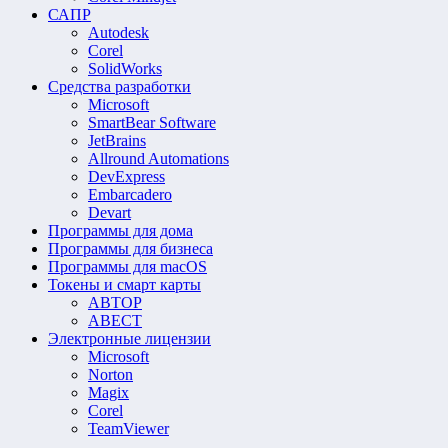
САПР
Autodesk
Corel
SolidWorks
Средства разработки
Microsoft
SmartBear Software
JetBrains
Allround Automations
DevExpress
Embarcadero
Devart
Программы для дома
Программы для бизнеса
Программы для macOS
Токены и смарт карты
АВТОР
АВЕСТ
Электронные лицензии
Microsoft
Norton
Magix
Corel
TeamViewer