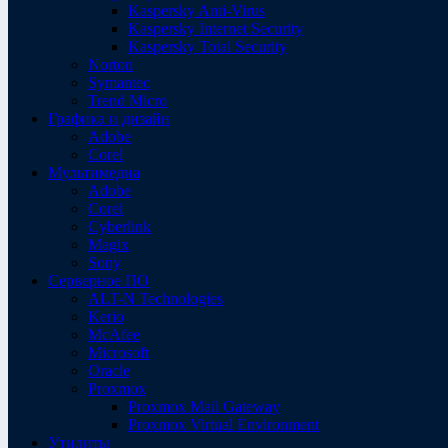
Kaspersky Anti-Virus
Kaspersky Internet Security
Kaspersky Total Security
Norton
Symantec
Trend Micro
Графика и дизайн
Adobe
Corel
Мультимедиа
Adobe
Corel
Cyberlink
Magix
Sony
Серверное ПО
ALT-N Technologies
Kerio
McAfee
Microsoft
Oracle
Proxmox
Proxmox Mail Gateway
Proxmox Virtual Environment
Утилиты