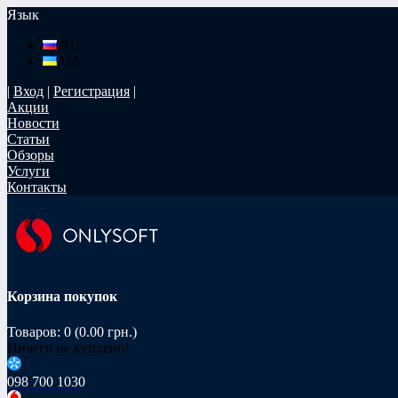
Язык
RU
UA
|
Вход
|
Регистрация
|
Акции
Новости
Статьи
Обзоры
Услуги
Контакты
Корзина покупок
Товаров: 0 (0.00 грн.)
Ничего не куплено!
098 700 1030