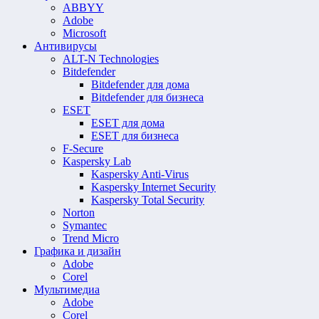
ABBYY
Adobe
Microsoft
Антивирусы
ALT-N Technologies
Bitdefender
Bitdefender для дома
Bitdefender для бизнеса
ESET
ESET для дома
ESET для бизнеса
F-Secure
Kaspersky Lab
Kaspersky Anti-Virus
Kaspersky Internet Security
Kaspersky Total Security
Norton
Symantec
Trend Micro
Графика и дизайн
Adobe
Corel
Мультимедиа
Adobe
Corel