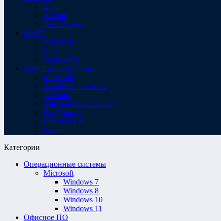
Zoom
Acronis
TeamViewer
САПР
Autodesk
Corel
SolidWorks
Средства разработки
Microsoft
SmartBear Software
JetBrains
Allround Automations
DevExpress
Embarcadero
Devart
Категории
Операционные системы
Microsoft
Windows 7
Windows 8
Windows 10
Windows 11
Офисное ПО