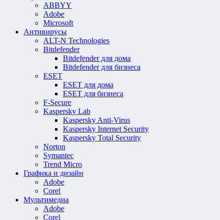
ABBYY
Adobe
Microsoft
Антивирусы
ALT-N Technologies
Bitdefender
Bitdefender для дома
Bitdefender для бизнеса
ESET
ESET для дома
ESET для бизнеса
F-Secure
Kaspersky Lab
Kaspersky Anti-Virus
Kaspersky Internet Security
Kaspersky Total Security
Norton
Symantec
Trend Micro
Графика и дизайн
Adobe
Corel
Мультимедиа
Adobe
Corel