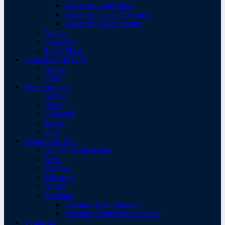
Kaspersky Anti-Virus
Kaspersky Internet Security
Kaspersky Total Security
Norton
Symantec
Trend Micro
Графика и дизайн
Adobe
Corel
Мультимедиа
Adobe
Corel
Cyberlink
Magix
Sony
Серверное ПО
ALT-N Technologies
Kerio
McAfee
Microsoft
Oracle
Proxmox
Proxmox Mail Gateway
Proxmox Virtual Environment
Утилиты