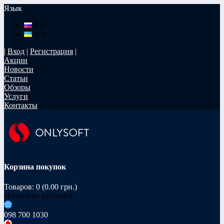
Язык
RU
UA
|
Вход
|
Регистрация
|
Акции
Новости
Статьи
Обзоры
Услуги
Контакты
Корзина покупок
Товаров: 0 (0.00 грн.)
Ничего не куплено!
098 700 1030