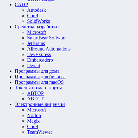
САПР
Autodesk
Corel
SolidWorks
Средства разработки
Microsoft
SmartBear Software
JetBrains
Allround Automations
DevExpress
Embarcadero
Devart
Программы для дома
Программы для бизнеса
Программы для macOS
Токены и смарт карты
АВТОР
АВЕСТ
Электронные лицензии
Microsoft
Norton
Magix
Corel
TeamViewer