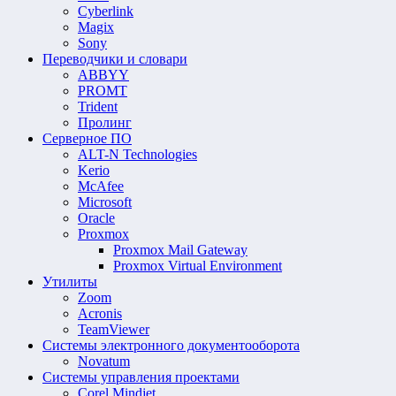
Cyberlink
Magix
Sony
Переводчики и словари
ABBYY
PROMT
Trident
Пролинг
Серверное ПО
ALT-N Technologies
Kerio
McAfee
Microsoft
Oracle
Proxmox
Proxmox Mail Gateway
Proxmox Virtual Environment
Утилиты
Zoom
Acronis
TeamViewer
Системы электронного документооборота
Novatum
Системы управления проектами
Corel Mindjet