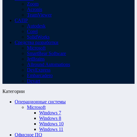
Zoom
Acronis
TeamViewer
САПР
Autodesk
Corel
SolidWorks
Средства разработки
Microsoft
SmartBear Software
JetBrains
Allround Automations
DevExpress
Embarcadero
Devart
Категории
Операционные системы
Microsoft
Windows 7
Windows 8
Windows 10
Windows 11
Офисное ПО