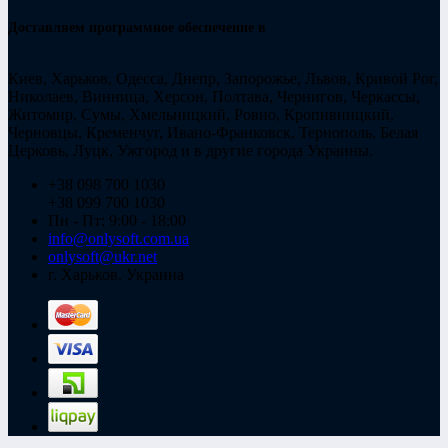
Доставляем программное обеспечение в
Киев, Харьков, Одесса, Днепр, Запорожье, Львов, Кривой Рог,
Николаев, Винница, Херсон, Полтава, Чернигов, Черкассы,
Житомир, Сумы, Хмельницкий, Ровно, Кропивницкий,
Черновцы, Кременчуг, Ивано-Франковск, Тернополь, Белая
Церковь, Луцк, Ужгород и в другие города Украины.
+38 098 700 1030
+38 099 700 1030
Пн - Пт: 9:00 - 18:00
info@onlysoft.com.ua
onlysoft@ukr.net
г. Харьков, Украина