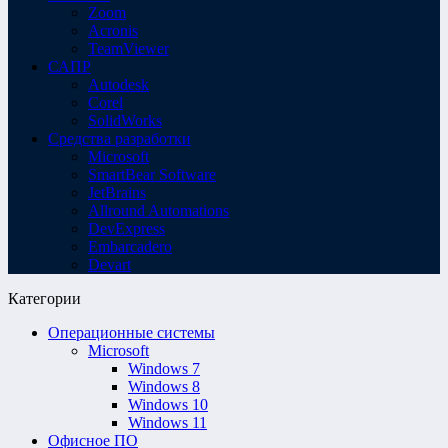
Zoom
Acronis
TeamViewer
САПР
Autodesk
Corel
SolidWorks
Средства разработки
Microsoft
SmartBear Software
JetBrains
Allround Automations
DevExpress
Embarcadero
Devart
Категории
Операционные системы
Microsoft
Windows 7
Windows 8
Windows 10
Windows 11
Офисное ПО