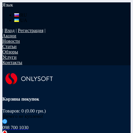
Язык
RU
UA
|
Вход
|
Регистрация
|
Акции
Новости
Статьи
Обзоры
Услуги
Контакты
Корзина покупок
Товаров: 0 (0.00 грн.)
Ничего не куплено!
098 700 1030