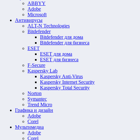
ABBYY
Adobe
Microsoft
Антивирусы
ALT-N Technologies
Bitdefender
Bitdefender для дома
Bitdefender для бизнеса
ESET
ESET для дома
ESET для бизнеса
F-Secure
Kaspersky Lab
Kaspersky Anti-Virus
Kaspersky Internet Security
Kaspersky Total Security
Norton
Symantec
Trend Micro
Графика и дизайн
Adobe
Corel
Мультимедиа
Adobe
Corel