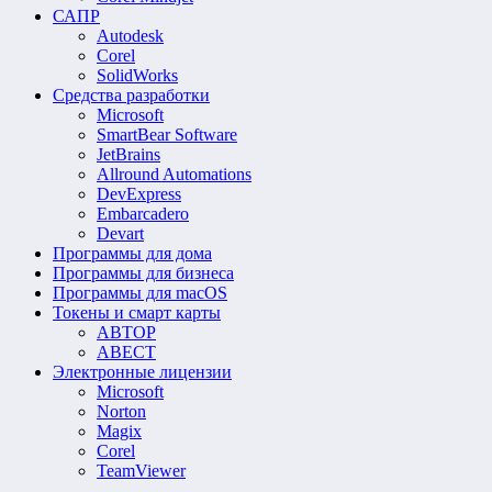
САПР
Autodesk
Corel
SolidWorks
Средства разработки
Microsoft
SmartBear Software
JetBrains
Allround Automations
DevExpress
Embarcadero
Devart
Программы для дома
Программы для бизнеса
Программы для macOS
Токены и смарт карты
АВТОР
АВЕСТ
Электронные лицензии
Microsoft
Norton
Magix
Corel
TeamViewer