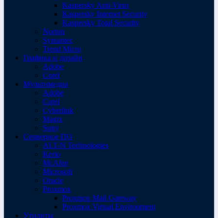
Kaspersky Anti-Virus
Kaspersky Internet Security
Kaspersky Total Security
Norton
Symantec
Trend Micro
Графика и дизайн
Adobe
Corel
Мультимедиа
Adobe
Corel
Cyberlink
Magix
Sony
Серверное ПО
ALT-N Technologies
Kerio
McAfee
Microsoft
Oracle
Proxmox
Proxmox Mail Gateway
Proxmox Virtual Environment
Утилиты