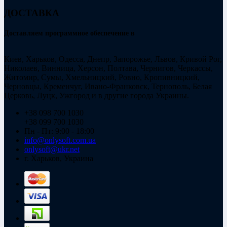
ДОСТАВКА
Доставляем программное обеспечение в
Киев, Харьков, Одесса, Днепр, Запорожье, Львов, Кривой Рог,
Николаев, Винница, Херсон, Полтава, Чернигов, Черкассы,
Житомир, Сумы, Хмельницкий, Ровно, Кропивницкий,
Черновцы, Кременчуг, Ивано-Франковск, Тернополь, Белая
Церковь, Луцк, Ужгород и в другие города Украины.
+38 098 700 1030
+38 099 700 1030
Пн - Пт: 9:00 - 18:00
info@onlysoft.com.ua
onlysoft@ukr.net
г. Харьков, Украина