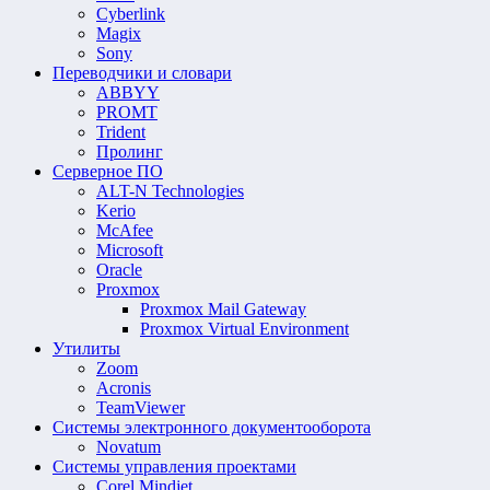
Cyberlink
Magix
Sony
Переводчики и словари
ABBYY
PROMT
Trident
Пролинг
Серверное ПО
ALT-N Technologies
Kerio
McAfee
Microsoft
Oracle
Proxmox
Proxmox Mail Gateway
Proxmox Virtual Environment
Утилиты
Zoom
Acronis
TeamViewer
Системы электронного документооборота
Novatum
Системы управления проектами
Corel Mindjet