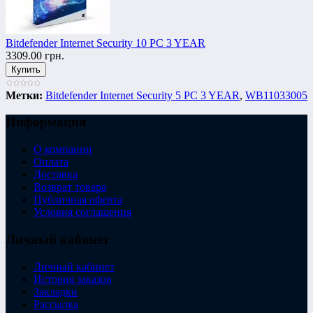
Bitdefender Internet Security 10 PC 3 YEAR
3309.00 грн.
Метки:
Bitdefender Internet Security 5 PC 3 YEAR
,
WB11033005
Информация
О компании
Оплата
Доставка
Возврат товара
Публичная оферта
Условия соглашения
Личный кабинет
Личный кабинет
История заказов
Закладки
Рассылка