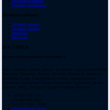
Публичная оферта
Условия соглашения
Личный кабинет
Личный кабинет
История заказов
Закладки
Рассылка
ДОСТАВКА
Доставляем программное обеспечение в
Киев, Харьков, Одесса, Днепр, Запорожье, Львов, Кривой Рог,
Николаев, Винница, Херсон, Полтава, Чернигов, Черкассы,
Житомир, Сумы, Хмельницкий, Ровно, Кропивницкий,
Черновцы, Кременчуг, Ивано-Франковск, Тернополь, Белая
Церковь, Луцк, Ужгород и в другие города Украины.
+38 098 700 1030
+38 099 700 1030
Пн - Пт: 9:00 - 18:00
info@onlysoft.com.ua