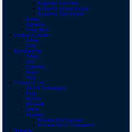
Kaspersky Anti-Virus
Kaspersky Internet Security
Kaspersky Total Security
Norton
Symantec
Trend Micro
Графика и дизайн
Adobe
Corel
Мультимедиа
Adobe
Corel
Cyberlink
Magix
Sony
Серверное ПО
ALT-N Technologies
Kerio
McAfee
Microsoft
Oracle
Proxmox
Proxmox Mail Gateway
Proxmox Virtual Environment
Утилиты