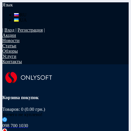
Язык
RU
UA
|
Вход
|
Регистрация
|
Акции
Новости
Статьи
Обзоры
Услуги
Контакты
Корзина покупок
Товаров: 0 (0.00 грн.)
Ничего не куплено!
098 700 1030