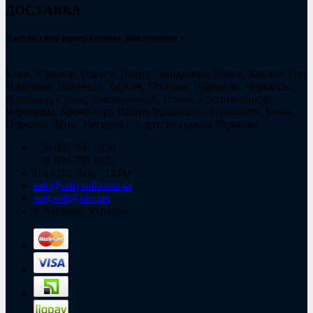
ДОСТАВКА
Доставляем программное обеспечение в
Киев, Харьков, Одесса, Днепр, Запорожье, Львов, Кривой Рог,
Николаев, Винница, Херсон, Полтава, Чернигов, Черкассы,
Житомир, Сумы, Хмельницкий, Ровно, Кропивницкий,
Черновцы, Кременчуг, Ивано-Франковск, Тернополь, Белая
Церковь, Луцк, Ужгород и в другие города Украины.
+38 098 700 1030
+38 099 700 1030
Пн - Пт: 9:00 - 18:00
info@onlysoft.com.ua
onlysoft@ukr.net
г. Харьков, Украина