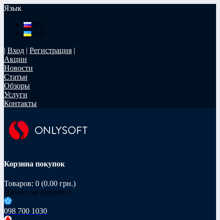
Язык
RU
UA
|
Вход
|
Регистрация
|
Акции
Новости
Статьи
Обзоры
Услуги
Контакты
Корзина покупок
Товаров: 0 (0.00 грн.)
Ничего не куплено!
098 700 1030