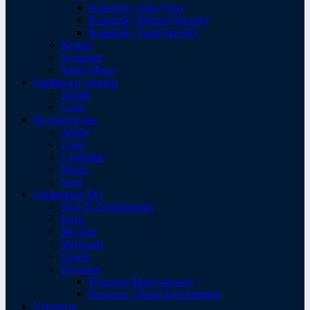
Kaspersky Anti-Virus
Kaspersky Internet Security
Kaspersky Total Security
Norton
Symantec
Trend Micro
Графика и дизайн
Adobe
Corel
Мультимедиа
Adobe
Corel
Cyberlink
Magix
Sony
Серверное ПО
ALT-N Technologies
Kerio
McAfee
Microsoft
Oracle
Proxmox
Proxmox Mail Gateway
Proxmox Virtual Environment
Утилиты