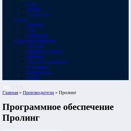
Zoom
Acronis
TeamViewer
САПР
Autodesk
Corel
SolidWorks
Средства разработки
Microsoft
SmartBear Software
JetBrains
Allround Automations
DevExpress
Embarcadero
Devart
RU
|
UA
Главная
»
Производители
» Пролинг
Программное обеспечение
Пролинг