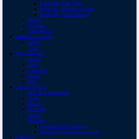
Kaspersky Anti-Virus
Kaspersky Internet Security
Kaspersky Total Security
Norton
Symantec
Trend Micro
Графика и дизайн
Adobe
Corel
Мультимедиа
Adobe
Corel
Cyberlink
Magix
Sony
Серверное ПО
ALT-N Technologies
Kerio
McAfee
Microsoft
Oracle
Proxmox
Proxmox Mail Gateway
Proxmox Virtual Environment
Утилиты