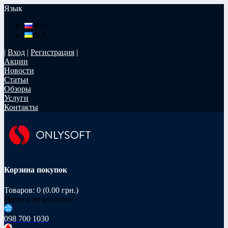
Язык
RU
UA
|
Вход
|
Регистрация
|
Акции
Новости
Статьи
Обзоры
Услуги
Контакты
Корзина покупок
Товаров: 0 (0.00 грн.)
Ничего не куплено!
098 700 1030