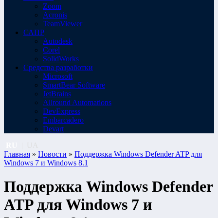
Zoom
Acronis
TeamViewer
САПР
Autodesk
Corel
SolidWorks
Средства разработки
Microsoft
SmartBear Software
JetBrains
Allround Automations
DevExpress
Embarcadero
Devart
RU
|
UA
Главная
»
Новости
»
Поддержка Windows Defender ATP для
Windows 7 и Windows 8.1
Поддержка Windows Defender
ATP для Windows 7 и