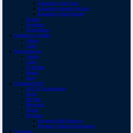
Kaspersky Anti-Virus
Kaspersky Internet Security
Kaspersky Total Security
Norton
Symantec
Trend Micro
Графика и дизайн
Adobe
Corel
Мультимедиа
Adobe
Corel
Cyberlink
Magix
Sony
Серверное ПО
ALT-N Technologies
Kerio
McAfee
Microsoft
Oracle
Proxmox
Proxmox Mail Gateway
Proxmox Virtual Environment
Утилиты