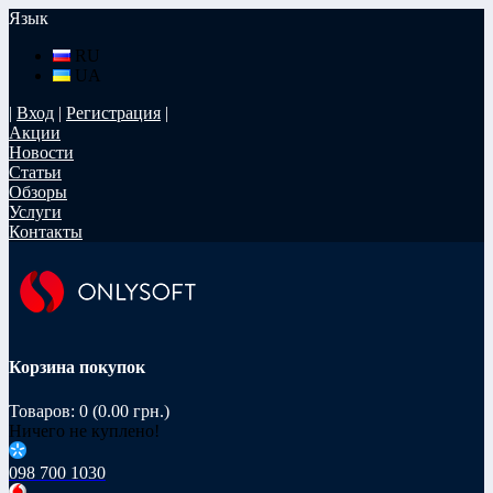
Язык
RU
UA
|
Вход
|
Регистрация
|
Акции
Новости
Статьи
Обзоры
Услуги
Контакты
Корзина покупок
Товаров: 0 (0.00 грн.)
Ничего не куплено!
098 700 1030