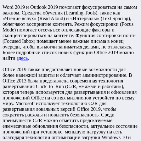
Word 2019 и Outlook 2019 помогают фокусироваться на самом
важном. Средства обучения (Learning Tools), такие как
«Чтение вслух» (Read Aloud) и «Интервалы» (Text Spacing),
облегчают восприятие контента. Режим фокусировки (Focus
Mode) помогает отсечь все отвлекающие факторы и
сконцентрироваться на контенте. Функция сортировки почты
(Focused Inbox) помещает менее важные письма в конец
очереди, чтобы вы могли заниматься делами, не отвлекаясь.
Более подробный список новых функций Office 2019 можно
найти
здесь
.
Office 2019 также предоставляет новые возможности для
более надежной защиты и облегчает администрирование. В
Office 2013 была представлена современная технология
развертывания Click–to–Run (C2R, «Нажми и работай»),
которая теперь используется для развертывания и обновления
приложений Office на сотнях миллионов устройств по всему
миру. Microsoft использует технологию C2R для
развертывания локальных версий Office 2019, чтобы
сократить расходы и повысить безопасность. Среди
преимуществ C2R можно отметить предсказуемые
ежемесячные обновления безопасности, актуальное состояние
приложений при установке, меньшую нагрузку на сеть
благодаря технологии оптимизации загрузки Windows 10 и