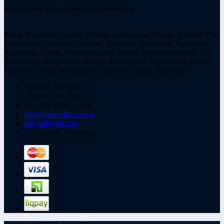
Доставляем программное обеспечение в
Киев, Харьков, Одесса, Днепр, Запорожье, Львов, Кривой Рог,
Николаев, Винница, Херсон, Полтава, Чернигов, Черкассы,
Житомир, Сумы, Хмельницкий, Ровно, Кропивницкий,
Черновцы, Кременчуг, Ивано-Франковск, Тернополь, Белая
Церковь, Луцк, Ужгород и в другие города Украины.
+38 098 700 1030
+38 099 700 1030
Пн - Пт: 9:00 - 18:00
info@onlysoft.com.ua
onlysoft@ukr.net
г. Харьков, Украина