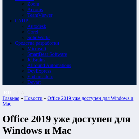
Zoom
Acronis
TeamViewer
САПР
Autodesk
Corel
SolidWorks
Средства разработки
Microsoft
SmartBear Software
JetBrains
Allround Automations
DevExpress
Embarcadero
Devart
RU
|
UA
Главная
»
Новости
»
Office 2019 уже доступен для Windows и
Mac
Office 2019 уже доступен для
Windows и Mac