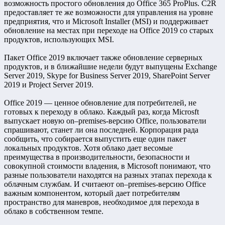
возможность простого обновления до Office 365 ProPlus. C2R
предоставляет те же возможности для управления на уровне
предприятия, что и Microsoft Installer (MSI) и поддерживает
обновление на местах при переходе на Office 2019 со старых
продуктов, использующих MSI.
Пакет Office 2019 включает также обновление серверных
продуктов, и в ближайшие недели будут выпущены Exchange
Server 2019, Skype for Business Server 2019, SharePoint Server
2019 и Project Server 2019.
Office 2019 — ценное обновление для потребителей, не
готовых к переходу в облако. Каждый раз, когда Microsft
выпускает новую on–premises-версию Office, пользователи
спрашивают, станет ли она последней. Корпорация рада
сообщить, что собирается выпустить еще один пакет
локальных продуктов. Хотя облако дает весомые
преимущества в производительности, безопасности и
совокупной стоимости владения, в Microsoft понимают, что
разные пользователи находятся на разных этапах перехода к
облачным службам. И считаеют on–premises-версию Office
важным компонентом, который дает потребителям
пространство для маневров, необходимое для перехода в
облако в собственном темпе.