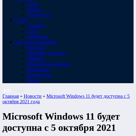
Zoom
Acronis
TeamViewer
САПР
Autodesk
Corel
SolidWorks
Средства разработки
Microsoft
SmartBear Software
JetBrains
Allround Automations
DevExpress
Embarcadero
Devart
RU
|
UA
Главная
»
Новости
»
Microsoft Windows 11 будет доступна с 5
октября 2021 года
Microsoft Windows 11 будет
доступна с 5 октября 2021