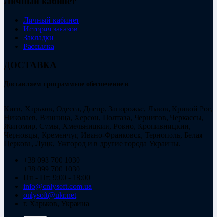
Личный кабинет
Личный кабинет
История заказов
Закладки
Рассылка
ДОСТАВКА
Доставляем программное обеспечение в
Киев, Харьков, Одесса, Днепр, Запорожье, Львов, Кривой Рог,
Николаев, Винница, Херсон, Полтава, Чернигов, Черкассы,
Житомир, Сумы, Хмельницкий, Ровно, Кропивницкий,
Черновцы, Кременчуг, Ивано-Франковск, Тернополь, Белая
Церковь, Луцк, Ужгород и в другие города Украины.
+38 098 700 1030
+38 099 700 1030
Пн - Пт: 9:00 - 18:00
info@onlysoft.com.ua
onlysoft@ukr.net
г. Харьков, Украина