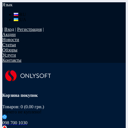
Язык
RU
UA
|
Вход
|
Регистрация
|
Акции
Новости
Статьи
Обзоры
Услуги
Контакты
Корзина покупок
Товаров: 0 (0.00 грн.)
Ничего не куплено!
098 700 1030