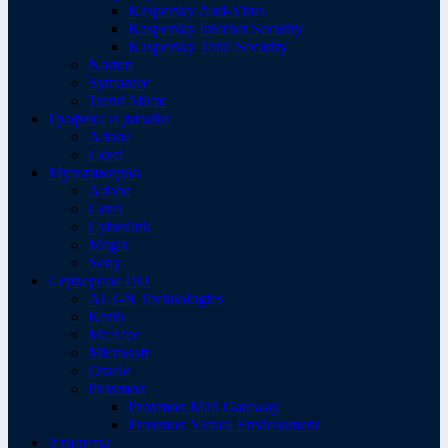
Kaspersky Anti-Virus
Kaspersky Internet Security
Kaspersky Total Security
Norton
Symantec
Trend Micro
Графика и дизайн
Adobe
Corel
Мультимедиа
Adobe
Corel
Cyberlink
Magix
Sony
Серверное ПО
ALT-N Technologies
Kerio
McAfee
Microsoft
Oracle
Proxmox
Proxmox Mail Gateway
Proxmox Virtual Environment
Утилиты