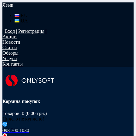
Язык
RU
UA
|
Вход
|
Регистрация
|
Акции
Новости
Статьи
Обзоры
Услуги
Контакты
Корзина покупок
Товаров: 0 (0.00 грн.)
Ничего не куплено!
098 700 1030