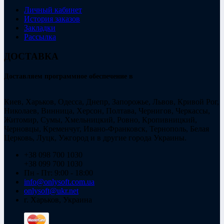
Личный кабинет
История заказов
Закладки
Рассылка
ДОСТАВКА
Доставляем программное обеспечение в
Киев, Харьков, Одесса, Днепр, Запорожье, Львов, Кривой Рог,
Николаев, Винница, Херсон, Полтава, Чернигов, Черкассы,
Житомир, Сумы, Хмельницкий, Ровно, Кропивницкий,
Черновцы, Кременчуг, Ивано-Франковск, Тернополь, Белая
Церковь, Луцк, Ужгород и в другие города Украины.
+38 098 700 1030
+38 099 700 1030
Пн - Пт: 9:00 - 18:00
info@onlysoft.com.ua
onlysoft@ukr.net
г. Харьков, Украина