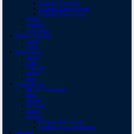
Kaspersky Anti-Virus
Kaspersky Internet Security
Kaspersky Total Security
Norton
Symantec
Trend Micro
Графика и дизайн
Adobe
Corel
Мультимедиа
Adobe
Corel
Cyberlink
Magix
Sony
Серверное ПО
ALT-N Technologies
Kerio
McAfee
Microsoft
Oracle
Proxmox
Proxmox Mail Gateway
Proxmox Virtual Environment
Утилиты