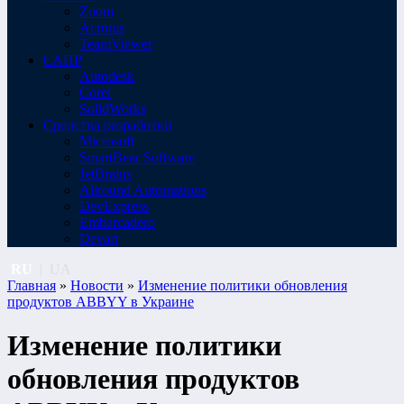
Zoom
Acronis
TeamViewer
САПР
Autodesk
Corel
SolidWorks
Средства разработки
Microsoft
SmartBear Software
JetBrains
Allround Automations
DevExpress
Embarcadero
Devart
RU
|
UA
Главная
»
Новости
»
Изменение политики обновления
продуктов ABBYY в Украине
Изменение политики
обновления продуктов