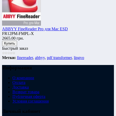
ABBYY FineReader Pro для Mac ESD
FR12PM-FMPL-X
2665.00 грн.
Быстрый заказ
Метки:
finereader
,
abbyy
,
pdf transformer
,
lingvo
Информация
О компании
Оплата
Доставка
Возврат товара
Публичная оферта
Условия соглашения
Личный кабинет