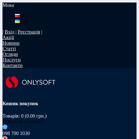
Мова
RU
UA
|
Вхід
|
Реєстрація
|
Акції
Новини
Статті
Огляди
Послуги
Контакти
Кошик покупок
Товарів: 0 (0.00 грн.)
Нічого не куплено!
098 700 1030