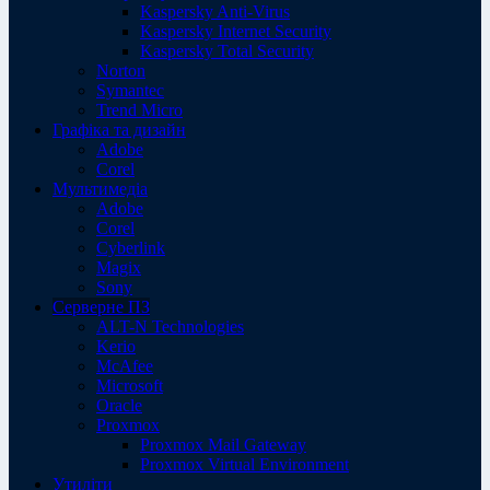
Kaspersky Anti-Virus
Kaspersky Internet Security
Kaspersky Total Security
Norton
Symantec
Trend Micro
Графіка та дизайн
Adobe
Corel
Мультимедіа
Adobe
Corel
Cyberlink
Magix
Sony
Серверне ПЗ
ALT-N Technologies
Kerio
McAfee
Microsoft
Oracle
Proxmox
Proxmox Mail Gateway
Proxmox Virtual Environment
Утиліти