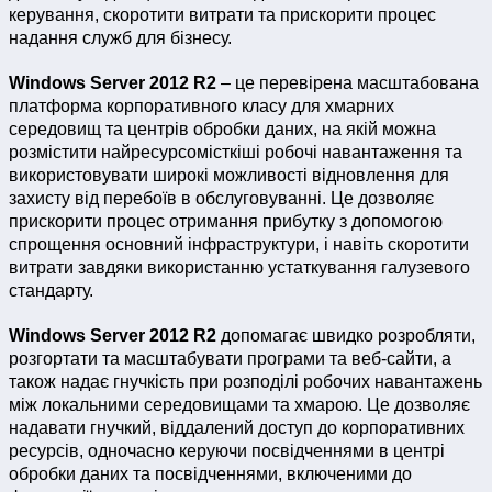
керування, скоротити витрати та прискорити процес
надання служб для бізнесу.
Windows Server 2012 R2
– це перевірена масштабована
платформа корпоративного класу для хмарних
середовищ та центрів обробки даних, на якій можна
розмістити найресурсомісткіші робочі навантаження та
використовувати широкі можливості відновлення для
захисту від перебоїв в обслуговуванні. Це дозволяє
прискорити процес отримання прибутку з допомогою
спрощення основний інфраструктури, і навіть скоротити
витрати завдяки використанню устаткування галузевого
стандарту.
Windows Server 2012 R2
допомагає швидко розробляти,
розгортати та масштабувати програми та веб-сайти, а
також надає гнучкість при розподілі робочих навантажень
між локальними середовищами та хмарою. Це дозволяє
надавати гнучкий, віддалений доступ до корпоративних
ресурсів, одночасно керуючи посвідченнями в центрі
обробки даних та посвідченнями, включеними до