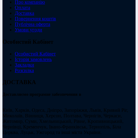
Про компанію
Оплата
Доставка
Повернення коштів
Публічна оферта
Умови угоди
Особистий Кабінет
Особистий Кабінет
Історія замовлень
Закладки
Розсилка
ДОСТАВКА
Доставляємо програмне забезпечення в
Київ, Харків, Одеса, Дніпро, Запоріжжя, Львів, Кривий Ріг,
Миколаїв, Вінниця, Херсон, Полтава, Чернігів, Черкаси,
Житомир, Суми, Хмельницький, Рівне, Кропивницький,
Чернівці, Кременчук, Івано-Франківськ, Тернопіль, Біла
Церква, Луцьк, Ужгород та інші міста України.