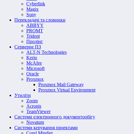
Cyberlink
Magix
Sony
Перекладачі та словники
ABBYY
PROMT
Trident
Пролінг
Серверне ПЗ
ALT-N Technologies
Kerio
McAfee
Microsoft
Oracle
Proxmox
Proxmox Mail Gateway
Proxmox Virtual Environment
Утиліти
Zoom
Acronis
TeamViewer
Системи електронного документообігу
Novatum
Системи керування проектами
Corel Mindjet