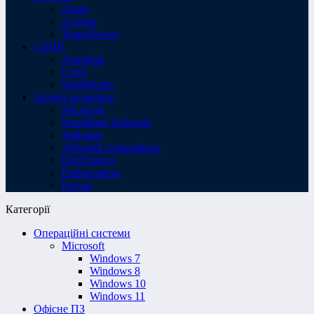
Zoom
Acronis
TeamViewer
САПР
Autodesk
Corel
SolidWorks
Засоби розробки
Microsoft
SmartBear Software
JetBrains
Allround Automations
DevExpress
Embarcadero
Devart
Категорії
Операційні системи
Microsoft
Windows 7
Windows 8
Windows 10
Windows 11
Офісне ПЗ