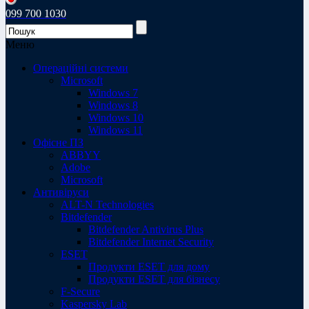
099 700 1030
Меню
Операційні системи
Microsoft
Windows 7
Windows 8
Windows 10
Windows 11
Офісне ПЗ
ABBYY
Adobe
Microsoft
Антивіруси
ALT-N Technologies
Bitdefender
Bitdefender Antivirus Plus
Bitdefender Internet Security
ESET
Продукти ESET для дому
Продукти ESET для бізнесу
F-Secure
Kaspersky Lab