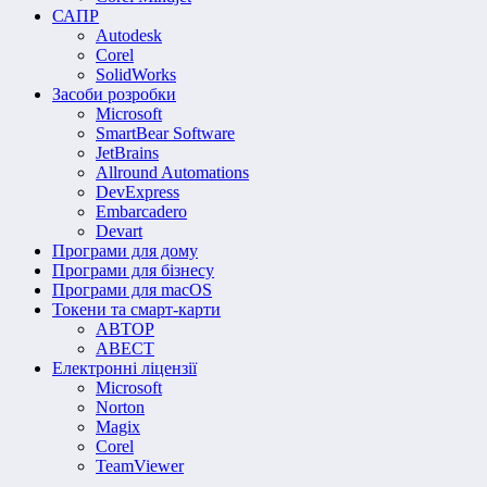
САПР
Autodesk
Corel
SolidWorks
Засоби розробки
Microsoft
SmartBear Software
JetBrains
Allround Automations
DevExpress
Embarcadero
Devart
Програми для дому
Програми для бізнесу
Програми для macOS
Токени та смарт-карти
АВТОР
АВЕСТ
Електронні ліцензії
Microsoft
Norton
Magix
Corel
TeamViewer