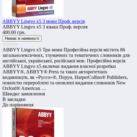
ABBYY Lingvo x5 3 мови Проф. версія
ABBYY Lingvo x5 3 языка Проф. версия
400.00 грн.
ABBYY Lingvo x5 Три мови Професійна версія містить 86
загальнолексичних, тлумачних та тематичних словників для
англійської, української, російської мов. Професійна версія
ABBYY Lingvo x5 включає видання власної розробки
ABBYY®, ABBYY® Press та таких авторитетних
видавництв, як «Руссо»®, Перун, HarperCollins® Publishers,
повністю перероблені та оновлені видання словників New
Oxford® American …
Швидке замовлення
В закладки
До порівняння