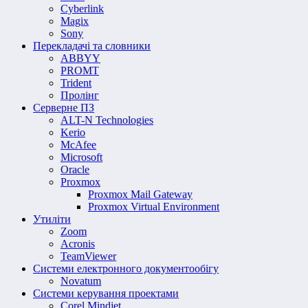
Cyberlink
Magix
Sony
Перекладачі та словники
ABBYY
PROMT
Trident
Пролінг
Серверне ПЗ
ALT-N Technologies
Kerio
McAfee
Microsoft
Oracle
Proxmox
Proxmox Mail Gateway
Proxmox Virtual Environment
Утиліти
Zoom
Acronis
TeamViewer
Системи електронного документообігу
Novatum
Системи керування проектами
Corel Mindjet