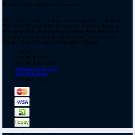
Доставляємо програмне забезпечення в
Київ, Харків, Одеса, Дніпро, Запоріжжя, Львів, Кривий Ріг,
Миколаїв, Вінниця, Херсон, Полтава, Чернігів, Черкаси,
Житомир, Суми, Хмельницький, Рівне, Кропивницький,
Чернівці, Кременчук, Івано-Франківськ, Тернопіль, Біла
Церква, Луцьк, Ужгород та інші міста України.
+38 098 700 1030
+38 099 700 1030
Пн - Пт: 9:00 - 18:00
info@onlysoft.com.ua
onlysoft@ukr.net
м. Харків, Україна