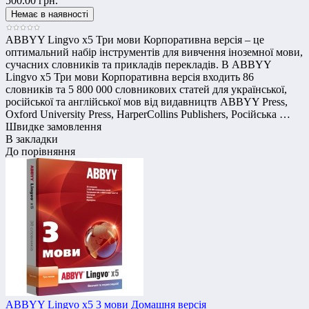
500.00 грн.
ABBYY Lingvo x5 Три мови Корпоративна версія – це
оптимальний набір інструментів для вивчення іноземної мови,
сучасних словників та прикладів перекладів. В ABBYY
Lingvo х5 Три мови Корпоративна версія входить 86
словників та 5 800 000 словникових статей для української,
російської та англійської мов від видавництв ABBYY Press,
Oxford University Press, HarperCollins Publishers, Російська …
Швидке замовлення
В закладки
До порівняння
ABBYY Lingvo x5 3 мови Домашня версія