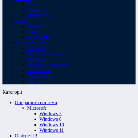
Zoom
Acronis
TeamViewer
САПР
Autodesk
Corel
SolidWorks
Засоби розробки
Microsoft
SmartBear Software
JetBrains
Allround Automations
DevExpress
Embarcadero
Devart
Категорії
Операційні системи
Microsoft
Windows 7
Windows 8
Windows 10
Windows 11
Офісне ПЗ