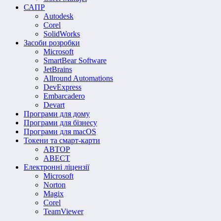
САПР
Autodesk
Corel
SolidWorks
Засоби розробки
Microsoft
SmartBear Software
JetBrains
Allround Automations
DevExpress
Embarcadero
Devart
Програми для дому
Програми для бізнесу
Програми для macOS
Токени та смарт-карти
АВТОР
АВЕСТ
Електронні ліцензії
Microsoft
Norton
Magix
Corel
TeamViewer