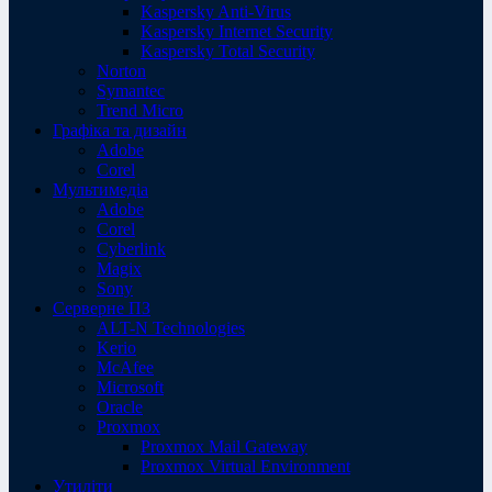
Kaspersky Anti-Virus
Kaspersky Internet Security
Kaspersky Total Security
Norton
Symantec
Trend Micro
Графіка та дизайн
Adobe
Corel
Мультимедіа
Adobe
Corel
Cyberlink
Magix
Sony
Серверне ПЗ
ALT-N Technologies
Kerio
McAfee
Microsoft
Oracle
Proxmox
Proxmox Mail Gateway
Proxmox Virtual Environment
Утиліти