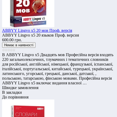
ABBYY Lingvo x5 20 мов Проф. версія
ABBYY Lingvo x5 20 языков Проф. версия
600.00 грн.
В ABBYY Lingvo x5 Двадцять мов Професійна версія входять
220 загальнолексичних, тлумачних і тематичних словників
для російської, англійської, німецької, французької, іспанської,
італійської, португальської, китайської, турецької, української,
латинського, угорської, грецької, данської, датської, ,
польською, татарською, фінською мовами. Професійна версія
ABBYY Lingvo x5 включає видання власної …
Швидке замовлення
В закладки
До порівняння