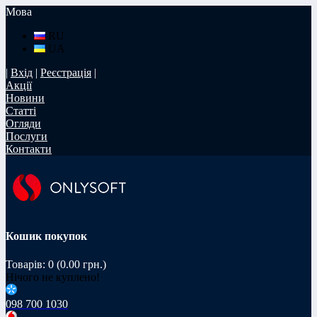
Мова
RU
UA
|
Вхід
|
Реєстрація
|
Акції
Новини
Статті
Огляди
Послуги
Контакти
Кошик покупок
Товарів: 0 (0.00 грн.)
Нічого не куплено!
098 700 1030