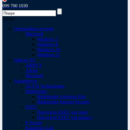
099 700 1030
Меню
Операційні системи
Microsoft
Windows 7
Windows 8
Windows 10
Windows 11
Офісне ПЗ
ABBYY
Adobe
Microsoft
Антивіруси
ALT-N Technologies
Bitdefender
Bitdefender Antivirus Plus
Bitdefender Internet Security
ESET
Продукти ESET для дому
Продукти ESET для бізнесу
F-Secure
Kaspersky Lab