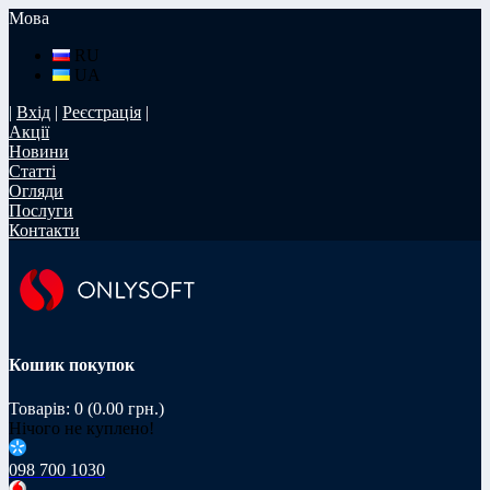
Мова
RU
UA
|
Вхід
|
Реєстрація
|
Акції
Новини
Статті
Огляди
Послуги
Контакти
Кошик покупок
Товарів: 0 (0.00 грн.)
Нічого не куплено!
098 700 1030