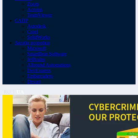
Zoom
Acronis
TeamViewer
САПР
Autodesk
Corel
SolidWorks
Засоби розробки
Microsoft
SmartBear Software
JetBrains
Allround Automations
DevExpress
Embarcadero
Devart
RU
|
UA