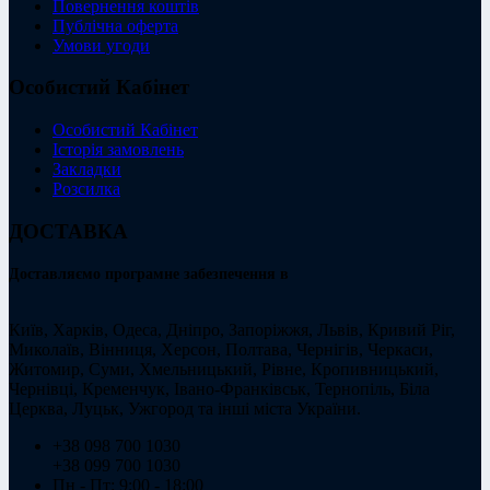
Повернення коштів
Публічна оферта
Умови угоди
Особистий Кабінет
Особистий Кабінет
Історія замовлень
Закладки
Розсилка
ДОСТАВКА
Доставляємо програмне забезпечення в
Київ, Харків, Одеса, Дніпро, Запоріжжя, Львів, Кривий Ріг,
Миколаїв, Вінниця, Херсон, Полтава, Чернігів, Черкаси,
Житомир, Суми, Хмельницький, Рівне, Кропивницький,
Чернівці, Кременчук, Івано-Франківськ, Тернопіль, Біла
Церква, Луцьк, Ужгород та інші міста України.
+38 098 700 1030
+38 099 700 1030
Пн - Пт: 9:00 - 18:00