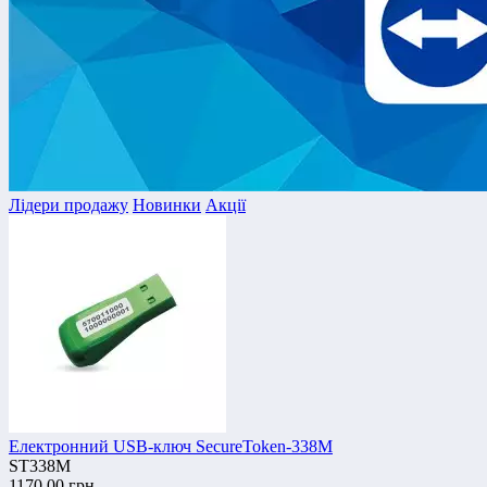
Лідери продажу
Новинки
Акції
Електронний USB-ключ SecureToken-338M
ST338M
1170.00 грн.