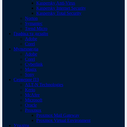
Kaspersky Anti-Virus
Kaspersky Internet Security
Kaspersky Total Security
Norton
Symantec
Trend Micro
Графіка та дизайн
Adobe
Corel
Мультимедіа
Adobe
Corel
Cyberlink
Magix
Sony
Серверне ПЗ
ALT-N Technologies
Kerio
McAfee
Microsoft
Oracle
Proxmox
Proxmox Mail Gateway
Proxmox Virtual Environment
Утиліти