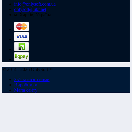
info@onlysoft.com.ua
onlysoft@ukr.net
м. Харків, Україна
© 2014 - 2026 OnlySoft™
Зв’язатися з нами
Виробники
Мапа сайту