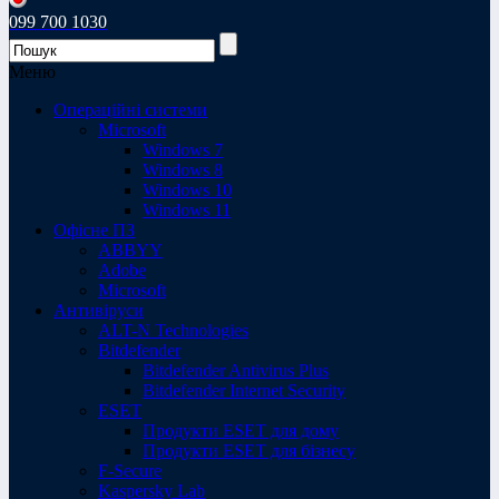
099 700 1030
Меню
Операційні системи
Microsoft
Windows 7
Windows 8
Windows 10
Windows 11
Офісне ПЗ
ABBYY
Adobe
Microsoft
Антивіруси
ALT-N Technologies
Bitdefender
Bitdefender Antivirus Plus
Bitdefender Internet Security
ESET
Продукти ESET для дому
Продукти ESET для бізнесу
F-Secure
Kaspersky Lab