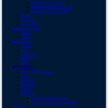
Kaspersky Anti-Virus
Kaspersky Internet Security
Kaspersky Total Security
Norton
Symantec
Trend Micro
Графіка та дизайн
Adobe
Corel
Мультимедіа
Adobe
Corel
Cyberlink
Magix
Sony
Серверне ПЗ
ALT-N Technologies
Kerio
McAfee
Microsoft
Oracle
Proxmox
Proxmox Mail Gateway
Proxmox Virtual Environment
Утиліти