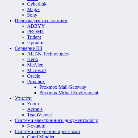
Cyberlink
Magix
Sony
Перекладачі та словники
ABBYY
PROMT
Trident
Пролінг
Серверне ПЗ
ALT-N Technologies
Kerio
McAfee
Microsoft
Oracle
Proxmox
Proxmox Mail Gateway
Proxmox Virtual Environment
Утиліти
Zoom
Acronis
TeamViewer
Системи електронного документообігу
Novatum
Системи керування проектами
Corel Mindjet