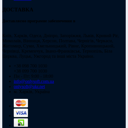
ДОСТАВКА
Доставляємо програмне забезпечення в
Київ, Харків, Одеса, Дніпро, Запоріжжя, Львів, Кривий Ріг,
Миколаїв, Вінниця, Херсон, Полтава, Чернігів, Черкаси,
Житомир, Суми, Хмельницький, Рівне, Кропивницький,
Чернівці, Кременчук, Івано-Франківськ, Тернопіль, Біла
Церква, Луцьк, Ужгород та інші міста України.
+38 098 700 1030
+38 099 700 1030
Пн - Пт: 9:00 - 18:00
info@onlysoft.com.ua
onlysoft@ukr.net
м. Харків, Україна