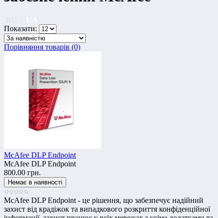
RU
|
UA
Показати:
Порівняння товарів (0)
McAfee DLP Endpoint
McAfee DLP Endpoint
800.00 грн.
McAfee DLP Endpoint - це рішення, що забезпечує надійний
захист від крадіжок та випадкового розкриття конфіденційної
інформації. захист працює у всіх мережах з усіма додатками та