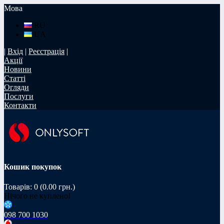
Мова
RU
UA
|
Вхід
|
Реєстрація
|
Акції
Новини
Статті
Огляди
Послуги
Контакти
Кошик покупок
Товарів: 0 (0.00 грн.)
Нічого не куплено!
098 700 1030