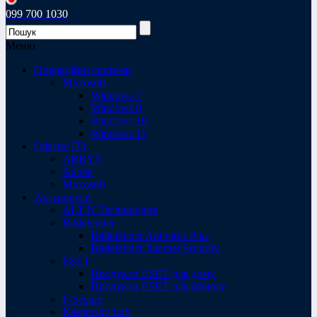
099 700 1030
Меню
Операційні системи
Microsoft
Windows 7
Windows 8
Windows 10
Windows 11
Офісне ПЗ
ABBYY
Adobe
Microsoft
Антивіруси
ALT-N Technologies
Bitdefender
Bitdefender Antivirus Plus
Bitdefender Internet Security
ESET
Продукти ESET для дому
Продукти ESET для бізнесу
F-Secure
Kaspersky Lab