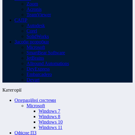
Zoom
Acronis
TeamViewer
САПР
Autodesk
Corel
SolidWorks
Засоби розробки
Microsoft
SmartBear Software
JetBrains
Allround Automations
DevExpress
Embarcadero
Devart
Категорії
Операційні системи
Microsoft
Windows 7
Windows 8
Windows 10
Windows 11
Офісне ПЗ