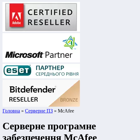
Головна
»
Серверне ПЗ
» McAfee
Серверне програмне
забезпечення McAfee