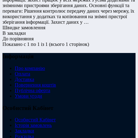
знімними пристроями зберігання даних. Основні функції та
переваги: Рішення контролює передачу даних через мережу, їх
використання у додатках та копіювання на знімні пристрої
зберігання інформації. Захист даних у …
Швидке замовлення
В закладки
До порівняння
Показано с 1 по 1 із 1 (всього 1 сторінок)
Інформація
Про компанію
Оплата
Доставка
Повернення коштів
Публічна оферта
Умови угоди
Особистий Кабінет
Особистий Кабінет
Історія замовлень
Закладки
Розсилка