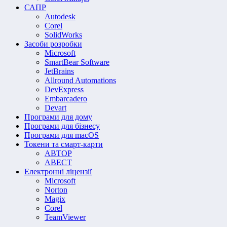
САПР
Autodesk
Corel
SolidWorks
Засоби розробки
Microsoft
SmartBear Software
JetBrains
Allround Automations
DevExpress
Embarcadero
Devart
Програми для дому
Програми для бізнесу
Програми для macOS
Токени та смарт-карти
АВТОР
АВЕСТ
Електронні ліцензії
Microsoft
Norton
Magix
Corel
TeamViewer