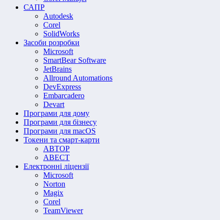
САПР
Autodesk
Corel
SolidWorks
Засоби розробки
Microsoft
SmartBear Software
JetBrains
Allround Automations
DevExpress
Embarcadero
Devart
Програми для дому
Програми для бізнесу
Програми для macOS
Токени та смарт-карти
АВТОР
АВЕСТ
Електронні ліцензії
Microsoft
Norton
Magix
Corel
TeamViewer