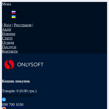
Мова
RU
UA
|
Вхід
|
Реєстрація
|
Акції
Новини
Статті
Огляди
Послуги
Контакти
Кошик покупок
Товарів: 0 (0.00 грн.)
Нічого не куплено!
098 700 1030