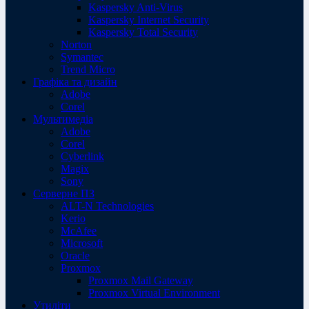
Kaspersky Anti-Virus
Kaspersky Internet Security
Kaspersky Total Security
Norton
Symantec
Trend Micro
Графіка та дизайн
Adobe
Corel
Мультимедіа
Adobe
Corel
Cyberlink
Magix
Sony
Серверне ПЗ
ALT-N Technologies
Kerio
McAfee
Microsoft
Oracle
Proxmox
Proxmox Mail Gateway
Proxmox Virtual Environment
Утиліти