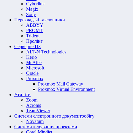
Cyberlink
Magix
Sony
Перекладачі та словники
ABBYY
PROMT
Trident
Пролінг
Серверне ПЗ
ALT-N Technologies
Kerio
McAfee
Microsoft
Oracle
Proxmox
Proxmox Mail Gateway
Proxmox Virtual Environment
Утиліти
Zoom
Acronis
TeamViewer
Системи електронного документообігу
Novatum
Системи керування проектами
Corel Mindjet