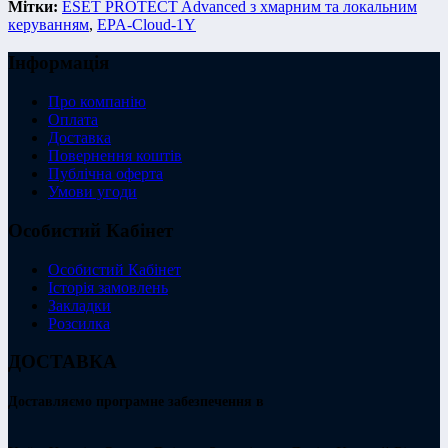
Мітки:
ESET PROTECT Advanced з хмарним та локальним
керуванням
,
EPA-Cloud-1Y
Інформація
Про компанію
Оплата
Доставка
Повернення коштів
Публічна оферта
Умови угоди
Особистий Кабінет
Особистий Кабінет
Історія замовлень
Закладки
Розсилка
ДОСТАВКА
Доставляємо програмне забезпечення в