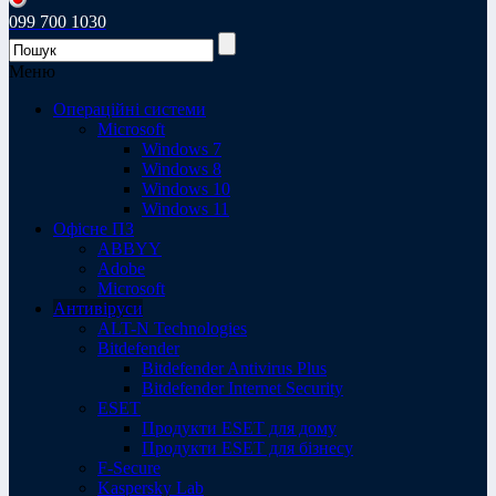
099 700 1030
Меню
Операційні системи
Microsoft
Windows 7
Windows 8
Windows 10
Windows 11
Офісне ПЗ
ABBYY
Adobe
Microsoft
Антивіруси
ALT-N Technologies
Bitdefender
Bitdefender Antivirus Plus
Bitdefender Internet Security
ESET
Продукти ESET для дому
Продукти ESET для бізнесу
F-Secure
Kaspersky Lab