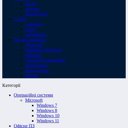
Zoom
Acronis
TeamViewer
САПР
Autodesk
Corel
SolidWorks
Засоби розробки
Microsoft
SmartBear Software
JetBrains
Allround Automations
DevExpress
Embarcadero
Devart
Категорії
Операційні системи
Microsoft
Windows 7
Windows 8
Windows 10
Windows 11
Офісне ПЗ