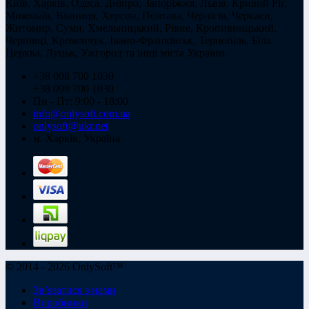
Київ, Харків, Одеса, Дніпро, Запоріжжя, Львів, Кривий Ріг,
Миколаїв, Вінниця, Херсон, Полтава, Чернігів, Черкаси,
Житомир, Суми, Хмельницький, Рівне, Кропивницький,
Чернівці, Кременчук, Івано-Франківськ, Тернопіль, Біла
Церква, Луцьк, Ужгород та інші міста України.
+38 098 700 1030
+38 099 700 1030
Пн - Пт: 9:00 - 18:00
info@onlysoft.com.ua
onlysoft@ukr.net
м. Харків, Україна
© 2014 - 2026 OnlySoft™
Зв’язатися з нами
Виробники