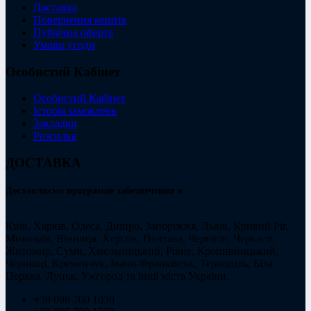
Доставка
Повернення коштів
Публічна оферта
Умови угоди
Особистий Кабінет
Особистий Кабінет
Історія замовлень
Закладки
Розсилка
ДОСТАВКА
Доставляємо програмне забезпечення в
Київ, Харків, Одеса, Дніпро, Запоріжжя, Львів, Кривий Ріг,
Миколаїв, Вінниця, Херсон, Полтава, Чернігів, Черкаси,
Житомир, Суми, Хмельницький, Рівне, Кропивницький,
Чернівці, Кременчук, Івано-Франківськ, Тернопіль, Біла
Церква, Луцьк, Ужгород та інші міста України.
+38 098 700 1030