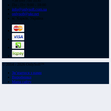
+38 099 700 1030
Пн - Пт: 9:00 - 18:00
info@onlysoft.com.ua
onlysoft@ukr.net
м. Харків, Україна
© 2014 - 2026 OnlySoft™
Зв’язатися з нами
Виробники
Мапа сайту