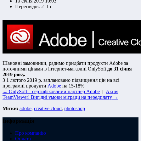
10 січня 2019 10:03
Переглядів: 2115
Шановні замовники, радимо придбати продукти Adobe за
поточними цінами в інтернет-магазині OnlySoft
до 31 січня
2019 року.
З 1 лютого 2019 р. заплановано підвищення цін на всі
програмні продукти
Adobe
на 15-18%.
← OnlySoft – сертифікований партнер Adobe
|
Акція
TeamViewer! Вигідні умови міграції на передплату →
Мітки:
adobe
,
creative cloud
,
photoshop
Інформація
Про компанію
Оплата