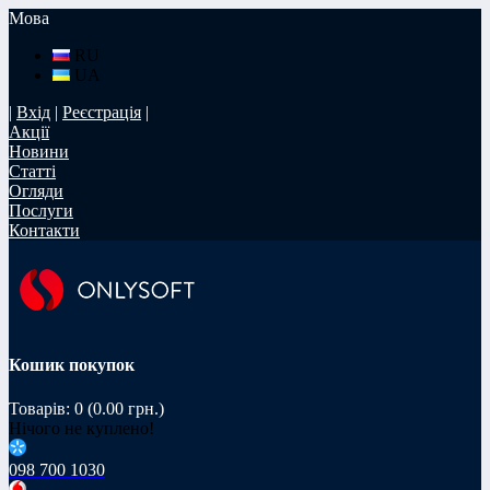
Мова
RU
UA
|
Вхід
|
Реєстрація
|
Акції
Новини
Статті
Огляди
Послуги
Контакти
Кошик покупок
Товарів: 0 (0.00 грн.)
Нічого не куплено!
098 700 1030