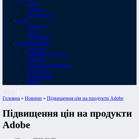
Zoom
Acronis
TeamViewer
САПР
Autodesk
Corel
SolidWorks
Засоби розробки
Microsoft
SmartBear Software
JetBrains
Allround Automations
DevExpress
Embarcadero
Devart
RU
|
UA
Головна
»
Новини
»
Підвищення цін на продукти Adobe
Підвищення цін на продукти
Adobe