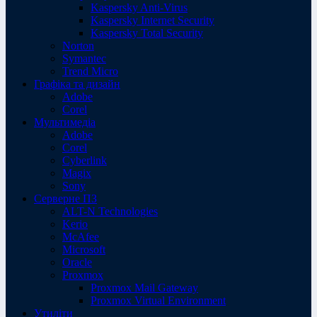
Kaspersky Anti-Virus
Kaspersky Internet Security
Kaspersky Total Security
Norton
Symantec
Trend Micro
Графіка та дизайн
Adobe
Corel
Мультимедіа
Adobe
Corel
Cyberlink
Magix
Sony
Серверне ПЗ
ALT-N Technologies
Kerio
McAfee
Microsoft
Oracle
Proxmox
Proxmox Mail Gateway
Proxmox Virtual Environment
Утиліти