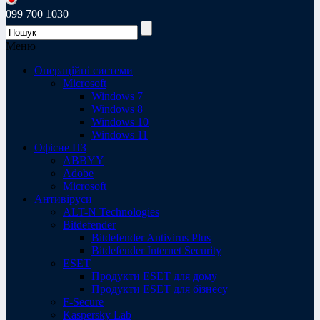
099 700 1030
Меню
Операційні системи
Microsoft
Windows 7
Windows 8
Windows 10
Windows 11
Офісне ПЗ
ABBYY
Adobe
Microsoft
Антивіруси
ALT-N Technologies
Bitdefender
Bitdefender Antivirus Plus
Bitdefender Internet Security
ESET
Продукти ESET для дому
Продукти ESET для бізнесу
F-Secure
Kaspersky Lab