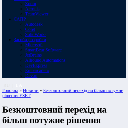
Zoom
Acronis
TeamViewer
САПР
Autodesk
Corel
SolidWorks
Засоби розробки
Microsoft
SmartBear Software
JetBrains
Allround Automations
DevExpress
Embarcadero
Devart
RU
|
UA
Головна
»
Новини
»
Безкоштовний перехід на більш потужне
рішення ESET
Безкоштовний перехід на
більш потужне рішення