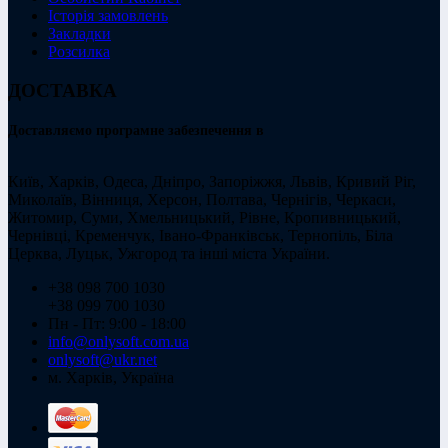
Історія замовлень
Закладки
Розсилка
ДОСТАВКА
Доставляємо програмне забезпечення в
Київ, Харків, Одеса, Дніпро, Запоріжжя, Львів, Кривий Ріг,
Миколаїв, Вінниця, Херсон, Полтава, Чернігів, Черкаси,
Житомир, Суми, Хмельницький, Рівне, Кропивницький,
Чернівці, Кременчук, Івано-Франківськ, Тернопіль, Біла
Церква, Луцьк, Ужгород та інші міста України.
+38 098 700 1030
+38 099 700 1030
Пн - Пт: 9:00 - 18:00
info@onlysoft.com.ua
onlysoft@ukr.net
м. Харків, Україна