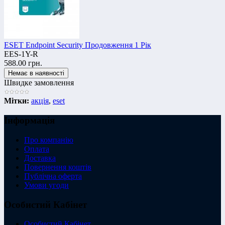
ESET Endpoint Security Продовження 1 Рік
EES-1Y-R
588.00 грн.
Швидке замовлення
Мітки:
акція
,
eset
Інформація
Про компанію
Оплата
Доставка
Повернення коштів
Публічна оферта
Умови угоди
Особистий Кабінет
Особистий Кабінет