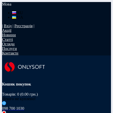
Мова
RU
UA
|
Вхід
|
Реєстрація
|
Акції
Новини
Статті
Огляди
Послуги
Контакти
Кошик покупок
Товарів: 0 (0.00 грн.)
Нічого не куплено!
098 700 1030