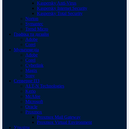
Kaspersky Anti-Virus
Kaspersky Internet Security
Kaspersky Total Security
Norton
Symantec
Trend Micro
Графіка та дизайн
Adobe
Corel
Мультимедіа
Adobe
Corel
Cyberlink
Magix
Sony
Серверне ПЗ
ALT-N Technologies
Kerio
McAfee
Microsoft
Oracle
Proxmox
Proxmox Mail Gateway
Proxmox Virtual Environment
Утиліти