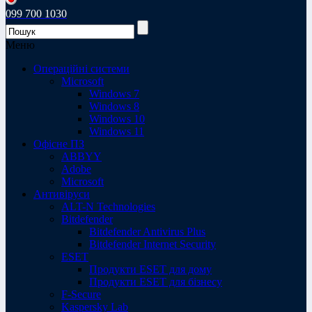
099 700 1030
Меню
Операційні системи
Microsoft
Windows 7
Windows 8
Windows 10
Windows 11
Офісне ПЗ
ABBYY
Adobe
Microsoft
Антивіруси
ALT-N Technologies
Bitdefender
Bitdefender Antivirus Plus
Bitdefender Internet Security
ESET
Продукти ESET для дому
Продукти ESET для бізнесу
F-Secure
Kaspersky Lab