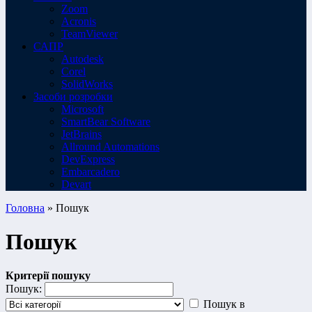
Zoom
Acronis
TeamViewer
САПР
Autodesk
Corel
SolidWorks
Засоби розробки
Microsoft
SmartBear Software
JetBrains
Allround Automations
DevExpress
Embarcadero
Devart
Головна
» Пошук
Пошук
Критерії пошуку
Пошук:
Пошук в