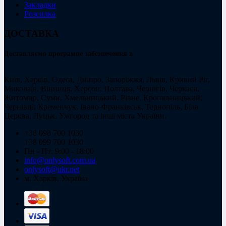
Закладки
Розсилка
ДОСТАВКА
Доставляємо програмне забезпечення в
Київ, Харків, Одеса, Дніпро, Запоріжжя, Львів, Кривий Ріг,
Миколаїв, Вінниця, Херсон, Полтава, Чернігів, Черкаси,
Житомир, Суми, Хмельницький, Рівне, Кропивницький,
Чернівці, Кременчук, Івано-Франківськ, Тернопіль, Біла
Церква, Луцьк, Ужгород та інші міста України.
+38 098 700 1030
+38 099 700 1030
Пн - Пт: 9:00 - 18:00
info@onlysoft.com.ua
onlysoft@ukr.net
м. Харків, Україна