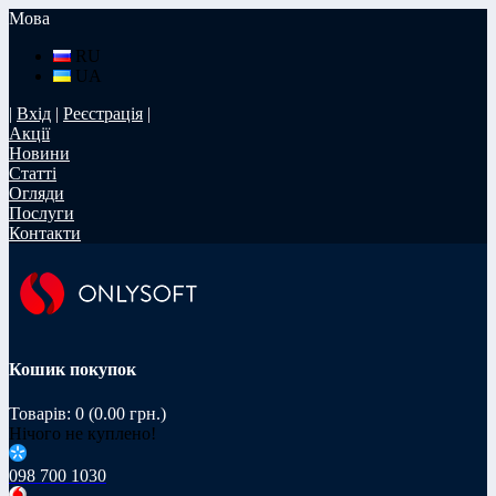
Мова
RU
UA
|
Вхід
|
Реєстрація
|
Акції
Новини
Статті
Огляди
Послуги
Контакти
Кошик покупок
Товарів: 0 (0.00 грн.)
Нічого не куплено!
098 700 1030