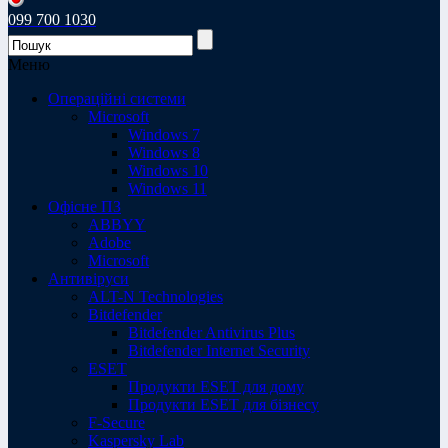
099 700 1030
Меню
Операційні системи
Microsoft
Windows 7
Windows 8
Windows 10
Windows 11
Офісне ПЗ
ABBYY
Adobe
Microsoft
Антивіруси
ALT-N Technologies
Bitdefender
Bitdefender Antivirus Plus
Bitdefender Internet Security
ESET
Продукти ESET для дому
Продукти ESET для бізнесу
F-Secure
Kaspersky Lab