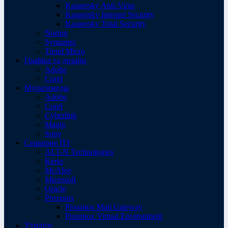
Kaspersky Anti-Virus
Kaspersky Internet Security
Kaspersky Total Security
Norton
Symantec
Trend Micro
Графіка та дизайн
Adobe
Corel
Мультимедіа
Adobe
Corel
Cyberlink
Magix
Sony
Серверне ПЗ
ALT-N Technologies
Kerio
McAfee
Microsoft
Oracle
Proxmox
Proxmox Mail Gateway
Proxmox Virtual Environment
Утиліти