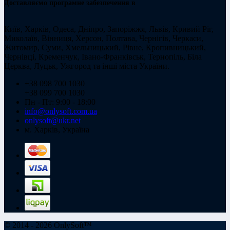
Доставляємо програмне забезпечення в
Київ, Харків, Одеса, Дніпро, Запоріжжя, Львів, Кривий Ріг,
Миколаїв, Вінниця, Херсон, Полтава, Чернігів, Черкаси,
Житомир, Суми, Хмельницький, Рівне, Кропивницький,
Чернівці, Кременчук, Івано-Франківськ, Тернопіль, Біла
Церква, Луцьк, Ужгород та інші міста України.
+38 098 700 1030
+38 099 700 1030
Пн - Пт: 9:00 - 18:00
info@onlysoft.com.ua
onlysoft@ukr.net
м. Харків, Україна
© 2014 - 2026 OnlySoft™