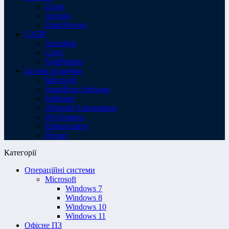
Zoom
Acronis
TeamViewer
САПР
Autodesk
Corel
SolidWorks
Засоби розробки
Microsoft
SmartBear Software
JetBrains
Allround Automations
DevExpress
Embarcadero
Devart
Категорії
Операційні системи
Microsoft
Windows 7
Windows 8
Windows 10
Windows 11
Офісне ПЗ