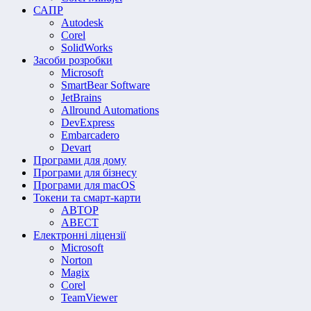
САПР
Autodesk
Corel
SolidWorks
Засоби розробки
Microsoft
SmartBear Software
JetBrains
Allround Automations
DevExpress
Embarcadero
Devart
Програми для дому
Програми для бізнесу
Програми для macOS
Токени та смарт-карти
АВТОР
АВЕСТ
Електронні ліцензії
Microsoft
Norton
Magix
Corel
TeamViewer