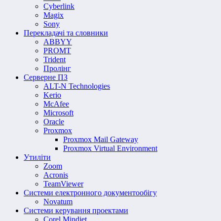
Cyberlink
Magix
Sony
Перекладачі та словники
ABBYY
PROMT
Trident
Пролінг
Серверне ПЗ
ALT-N Technologies
Kerio
McAfee
Microsoft
Oracle
Proxmox
Proxmox Mail Gateway
Proxmox Virtual Environment
Утиліти
Zoom
Acronis
TeamViewer
Системи електронного документообігу
Novatum
Системи керування проектами
Corel Mindjet