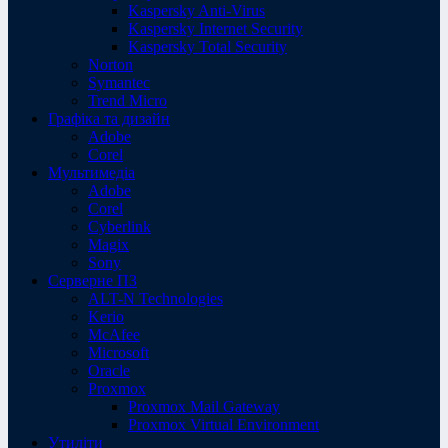
Kaspersky Anti-Virus
Kaspersky Internet Security
Kaspersky Total Security
Norton
Symantec
Trend Micro
Графіка та дизайн
Adobe
Corel
Мультимедіа
Adobe
Corel
Cyberlink
Magix
Sony
Серверне ПЗ
ALT-N Technologies
Kerio
McAfee
Microsoft
Oracle
Proxmox
Proxmox Mail Gateway
Proxmox Virtual Environment
Утиліти