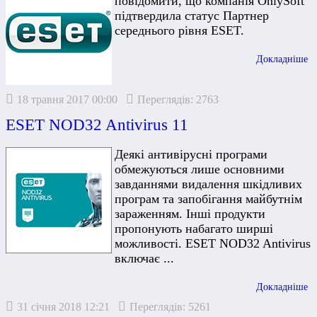
повідомити, що компанія OnlySoft
підтвердила статус Партнер
середнього рівня ESET.
Докладніше
18 травня 2017 00:00
Переглядів: 2763
ESET NOD32 Antivirus 11
Деякі антивірусні програми
обмежуються лише основними
завданнями видалення шкідливих
програм та запобігання майбутнім
зараженням. Інші продукти
пропонують набагато ширші
можливості. ESET NOD32 Antivirus
включає ...
Докладніше
31 січня 2018 12:21
Переглядів: 5261