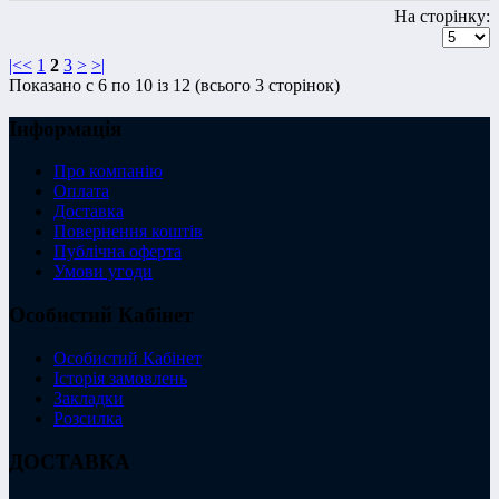
На сторінку:
|<
<
1
2
3
>
>|
Показано с 6 по 10 із 12 (всього 3 сторінок)
Інформація
Про компанію
Оплата
Доставка
Повернення коштів
Публічна оферта
Умови угоди
Особистий Кабінет
Особистий Кабінет
Історія замовлень
Закладки
Розсилка
ДОСТАВКА