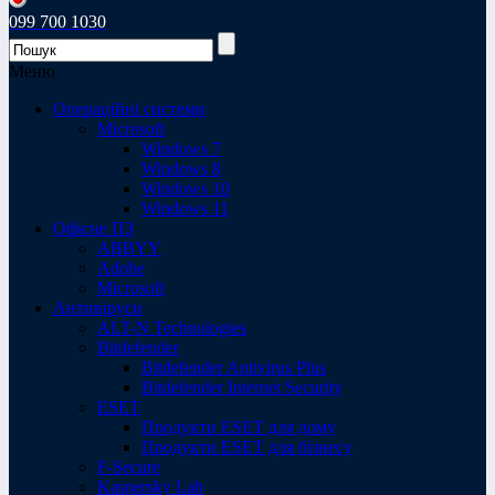
099 700 1030
Меню
Операційні системи
Microsoft
Windows 7
Windows 8
Windows 10
Windows 11
Офісне ПЗ
ABBYY
Adobe
Microsoft
Антивіруси
ALT-N Technologies
Bitdefender
Bitdefender Antivirus Plus
Bitdefender Internet Security
ESET
Продукти ESET для дому
Продукти ESET для бізнесу
F-Secure
Kaspersky Lab