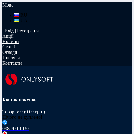
Мова
RU
UA
|
Вхід
|
Реєстрація
|
Акції
Новини
Статті
Огляди
Послуги
Контакти
Кошик покупок
Товарів: 0 (0.00 грн.)
Нічого не куплено!
098 700 1030